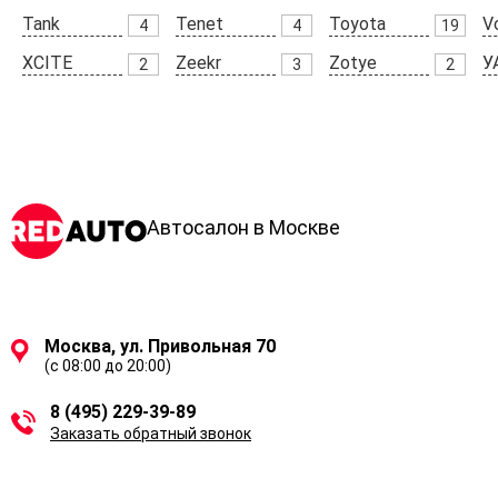
Tank
Tenet
Toyota
V
4
4
19
XCITE
Zeekr
Zotye
У
2
3
2
Автосалон в Москве
Москва, ул. Привольная 70
(с 08:00 до 20:00)
8 (495) 229-39-89
Заказать обратный звонок