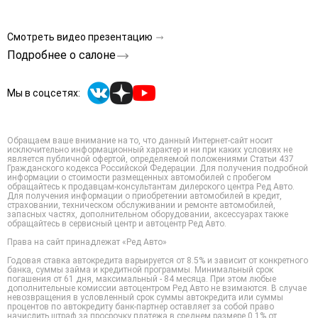
Смотреть видео презентацию
Подробнее о салоне
Мы в соцсетях:
Обращаем ваше внимание на то, что данный Интернет-сайт носит
исключительно информационный характер и ни при каких условиях не
является публичной офертой, определяемой положениями Статьи 437
Гражданского кодекса Российской Федерации. Для получения подробной
информации о стоимости размещенных автомобилей с пробегом
обращайтесь к продавцам-консультантам дилерского центра Ред Авто.
Для получения информации о приобретении автомобилей в кредит,
страховании, техническом обслуживании и ремонте автомобилей,
запасных частях, дополнительном оборудовании, аксессуарах также
обращайтесь в сервисный центр и автоцентр Ред Авто.
Права на сайт принадлежат «Ред Авто»
Годовая ставка автокредита варьируется от 8.5% и зависит от конкретного
банка, суммы займа и кредитной программы. Минимальный срок
погашения от 61 дня, максимальный - 84 месяца. При этом любые
дополнительные комиссии автоцентром Ред Авто не взимаются. В случае
невозвращения в условленный срок суммы автокредита или суммы
процентов по автокредиту банк-партнер оставляет за собой право
начислить штраф за просрочку платежа в среднем размере 0,1% от