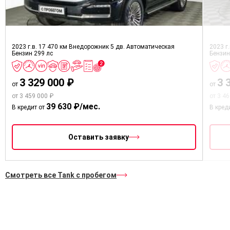
2023 г.в.
17 470 км
Внедорожник 5 дв.
Автоматическая
2023 г
Бензин
299 лс
Бензи
3 329 000 ₽
3 
от
от
от 3 459 000 ₽
от 3 4
39 630 ₽/мес.
В кредит от
В кред
Оставить заявку
Смотреть все Tank с пробегом