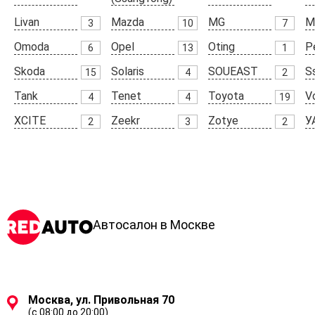
Livan
Mazda
MG
M
3
10
7
Omoda
Opel
Oting
P
6
13
1
Skoda
Solaris
SOUEAST
S
15
4
2
Tank
Tenet
Toyota
V
4
4
19
XCITE
Zeekr
Zotye
У
2
3
2
Автосалон в Москве
Москва, ул. Привольная 70
(с 08:00 до 20:00)