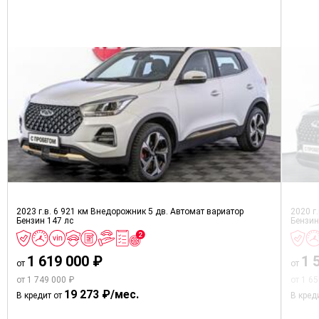
2023 г.в.
6 921 км
Внедорожник 5 дв.
Автомат вариатор
2020 г
Бензин
147 лс
Бензи
1 619 000 ₽
1 
от
от
от 1 749 000 ₽
от 1 6
19 273 ₽/мес.
В кредит от
В кред