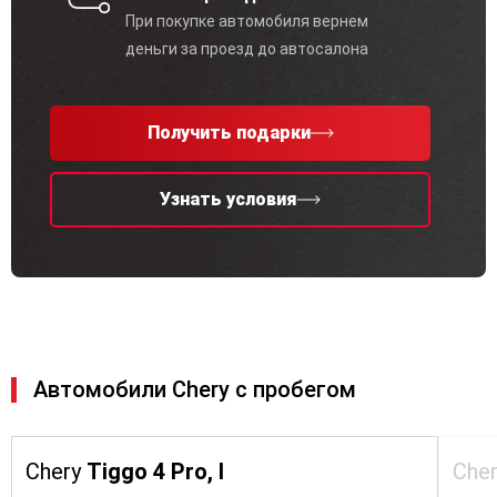
При покупке автомобиля вернем
деньги за проезд до автосалона
Получить подарки
Узнать условия
Автомобили Chery с пробегом
Chery
Tiggo 4 Pro, I
Che