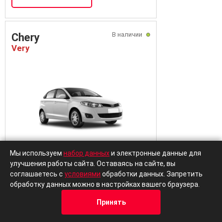
В наличии
Chery
Very
Мы используем
набор данных
и электронные данные для
улучшения работы сайта. Оставаясь на сайте, вы
Осталось:
3 авто
Хэтчбек
соглашаетесь с
условиями
обработки данных. Запретить
обработку данных можно в настройках вашего браузера.
Выгодный кредит
Trade-in
Принять
Цена от
В кредит от
599 999 ₽
7 142 ₽/м
Кредит
Отзывы
Позвонить
Адрес
Trade-In