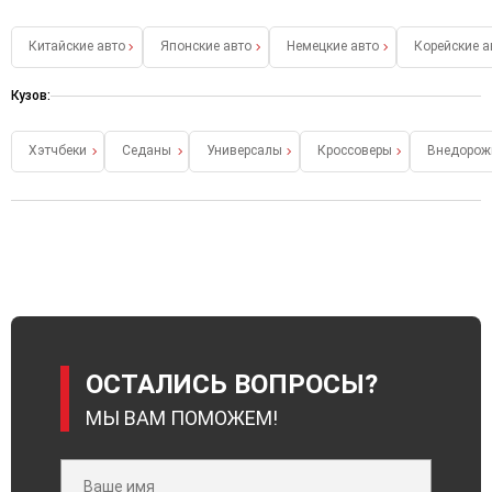
Китайские авто
Японские авто
Немецкие авто
Корейские а
Кузов:
Хэтчбеки
Седаны
Универсалы
Кроссоверы
Внедорож
ОСТАЛИСЬ ВОПРОСЫ?
МЫ ВАМ ПОМОЖЕМ!