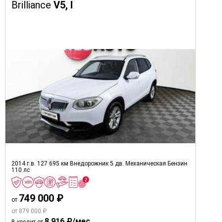
Brilliance
V5, I
2014 г.в.
127 695 км
Внедорожник 5 дв.
Механическая
Бензин
110 лс
749 000 ₽
от
от 879 000 ₽
8 916 ₽/мес.
В кредит от