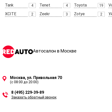
Tank
Tenet
Toyota
V
4
4
19
XCITE
Zeekr
Zotye
У
2
3
2
Автосалон в Москве
Москва, ул. Привольная 70
(с 08:00 до 20:00)
8 (495) 229-39-89
Заказать обратный звонок