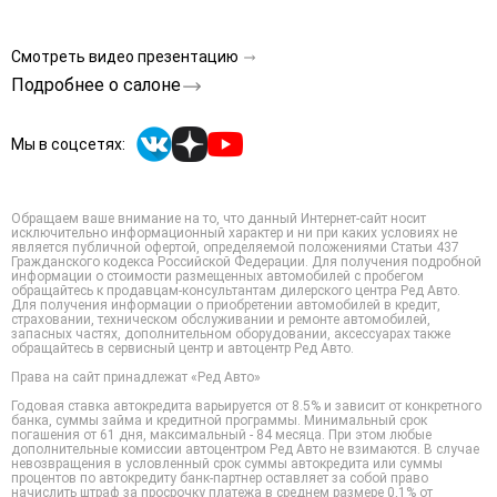
Смотреть видео презентацию
Подробнее о салоне
Мы в соцсетях:
Обращаем ваше внимание на то, что данный Интернет-сайт носит
исключительно информационный характер и ни при каких условиях не
является публичной офертой, определяемой положениями Статьи 437
Гражданского кодекса Российской Федерации. Для получения подробной
информации о стоимости размещенных автомобилей с пробегом
обращайтесь к продавцам-консультантам дилерского центра Ред Авто.
Для получения информации о приобретении автомобилей в кредит,
страховании, техническом обслуживании и ремонте автомобилей,
запасных частях, дополнительном оборудовании, аксессуарах также
обращайтесь в сервисный центр и автоцентр Ред Авто.
Права на сайт принадлежат «Ред Авто»
Годовая ставка автокредита варьируется от 8.5% и зависит от конкретного
банка, суммы займа и кредитной программы. Минимальный срок
погашения от 61 дня, максимальный - 84 месяца. При этом любые
дополнительные комиссии автоцентром Ред Авто не взимаются. В случае
невозвращения в условленный срок суммы автокредита или суммы
процентов по автокредиту банк-партнер оставляет за собой право
начислить штраф за просрочку платежа в среднем размере 0,1% от