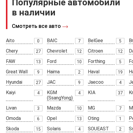
Популярные автомобили
в наличии
Смотреть все авто
Aito
BAIC
BelGee
Br
0
7
5
Chery
Chevrolet
Citroen
D
27
12
12
FAW
Ford
Forthing
F
13
10
5
Great Wall
Haima
Haval
H
9
2
19
Hyundai
JAC
Jaecoo
J
27
9
4
Kaiyi
KGM
KIA
K
4
4
37
(SsangYong)
Livan
Mazda
MG
M
3
10
7
Omoda
Opel
Oting
P
6
13
1
Skoda
Solaris
SOUEAST
S
15
4
2