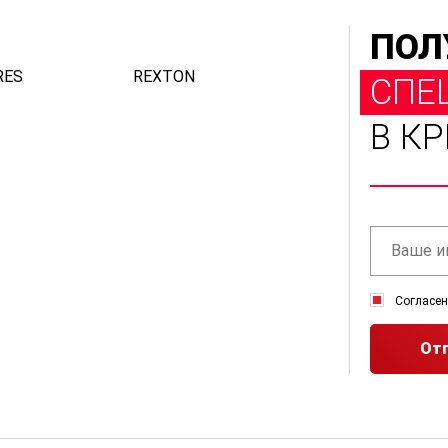
ПОЛ
RES
REXTON
СПЕ
В К
Согласен
Отп