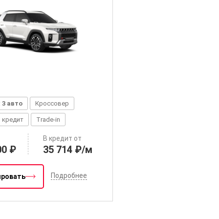
:
3 авто
Кроссовер
 кредит
Trade-in
В кредит от
00 ₽
35 714 ₽/м
Подробнее
ировать