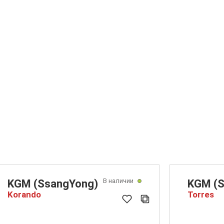
В наличии
KGM (SsangYong)
KGM (S
Korando
Torres