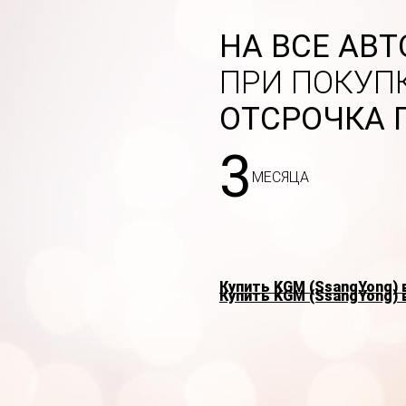
НА ВСЕ АВ
ПРИ ПОКУПК
ОТСРОЧКА 
3
МЕСЯЦА
Купить KGM (SsangYong) 
Купить KGM (SsangYong) 