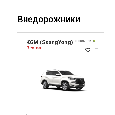
Внедорожники
В наличии
KGM (SsangYong)
Rexton