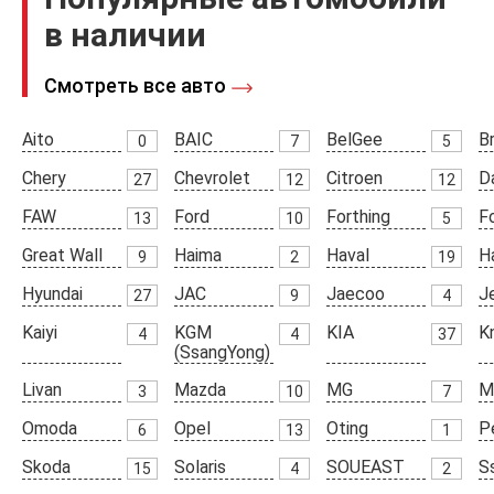
в наличии
Смотреть все авто
Aito
BAIC
BelGee
Br
0
7
5
Chery
Chevrolet
Citroen
D
27
12
12
FAW
Ford
Forthing
F
13
10
5
Great Wall
Haima
Haval
H
9
2
19
Hyundai
JAC
Jaecoo
J
27
9
4
Kaiyi
KGM
KIA
K
4
4
37
(SsangYong)
Livan
Mazda
MG
M
3
10
7
Omoda
Opel
Oting
P
6
13
1
Skoda
Solaris
SOUEAST
S
15
4
2