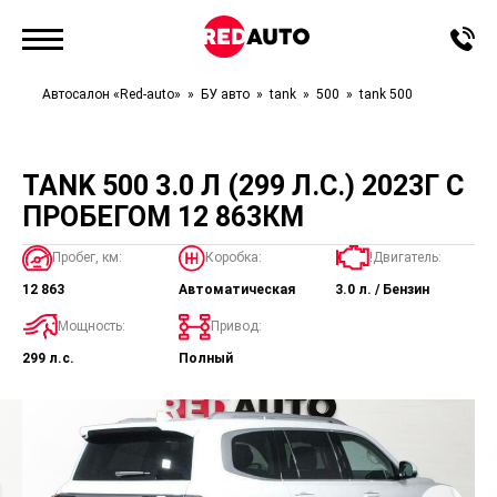
Автосалон «Red-auto»
БУ авто
tank
500
tank 500
TANK 500 3.0 Л (299 Л.С.) 2023Г С
ПРОБЕГОМ 12 863КМ
Пробег, км:
Коробка:
!Двигатель:
12 863
Автоматическая
3.0 л. / Бензин
Мощность:
Привод:
299 л.с.
Полный