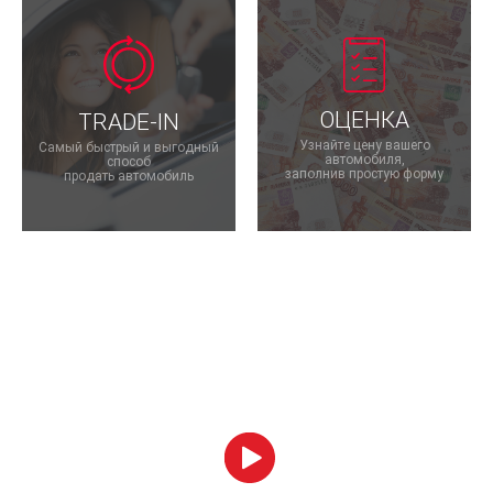
ОЦЕНКА
TRADE-IN
Узнайте цену вашего
Самый быстрый и выгодный
автомобиля,
способ
заполнив простую форму
продать автомобиль