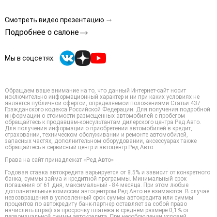
Смотреть видео презентацию
Подробнее о салоне
Мы в соцсетях:
Обращаем ваше внимание на то, что данный Интернет-сайт носит
исключительно информационный характер и ни при каких условиях не
является публичной офертой, определяемой положениями Статьи 437
Гражданского кодекса Российской Федерации. Для получения подробной
информации о стоимости размещенных автомобилей с пробегом
обращайтесь к продавцам-консультантам дилерского центра Ред Авто.
Для получения информации о приобретении автомобилей в кредит,
страховании, техническом обслуживании и ремонте автомобилей,
запасных частях, дополнительном оборудовании, аксессуарах также
обращайтесь в сервисный центр и автоцентр Ред Авто.
Права на сайт принадлежат «Ред Авто»
Годовая ставка автокредита варьируется от 8.5% и зависит от конкретного
банка, суммы займа и кредитной программы. Минимальный срок
погашения от 61 дня, максимальный - 84 месяца. При этом любые
дополнительные комиссии автоцентром Ред Авто не взимаются. В случае
невозвращения в условленный срок суммы автокредита или суммы
процентов по автокредиту банк-партнер оставляет за собой право
начислить штраф за просрочку платежа в среднем размере 0,1% от
первоначальной суммы автокредита. При несоблюдении условий