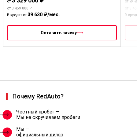
3 329 000 ₽
3 
от
от
от 3 459 000 ₽
от 3 4
39 630 ₽/мес.
В кредит от
В кред
Оставить заявку
Почему RedAuto?
Честный пробег —
Мы не скручиваем пробеги
Мы —
официальный дилер