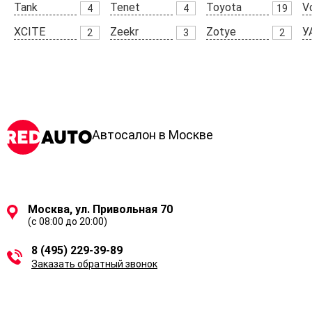
Tank
Tenet
Toyota
V
4
4
19
XCITE
Zeekr
Zotye
У
2
3
2
Автосалон в Москве
Москва, ул. Привольная 70
(с 08:00 до 20:00)
8 (495) 229-39-89
Заказать обратный звонок