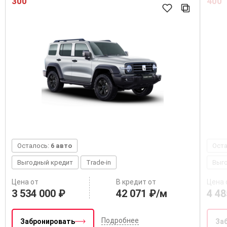
300
400
Осталось:
6 авто
Ост
Выгодный кредит
Trade-in
Выг
Цена от
В кредит от
Цена 
3 534 000 ₽
42 071 ₽/м
4 48
Подробнее
Забронировать
За