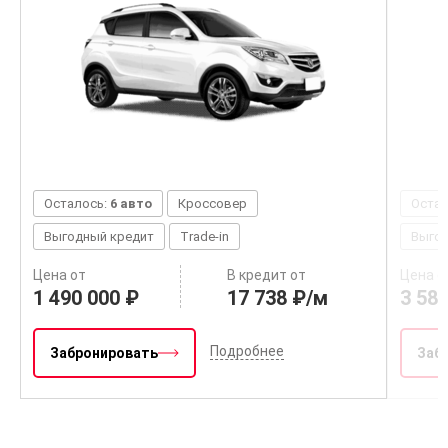
Осталось:
6 авто
Кроссовер
Остал
Выгодный кредит
Trade-in
Выгод
Цена от
В кредит от
Цена о
1 490 000 ₽
17 738 ₽/м
3 58
Подробнее
Забронировать
Заб