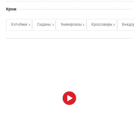
Кузов:
Хэтчбеки
Седаны
Универсалы
Кроссоверы
Внедор