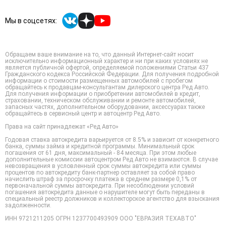
Мы в соцсетях:
Обращаем ваше внимание на то, что данный Интернет-сайт носит
исключительно информационный характер и ни при каких условиях не
является публичной офертой, определяемой положениями Статьи 437
Гражданского кодекса Российской Федерации. Для получения подробной
информации о стоимости размещенных автомобилей с пробегом
обращайтесь к продавцам-консультантам дилерского центра Ред Авто.
Для получения информации о приобретении автомобилей в кредит,
страховании, техническом обслуживании и ремонте автомобилей,
запасных частях, дополнительном оборудовании, аксессуарах также
обращайтесь в сервисный центр и автоцентр Ред Авто.
Права на сайт принадлежат «Ред Авто»
Годовая ставка автокредита варьируется от 8.5% и зависит от конкретного
банка, суммы займа и кредитной программы. Минимальный срок
погашения от 61 дня, максимальный - 84 месяца. При этом любые
дополнительные комиссии автоцентром Ред Авто не взимаются. В случае
невозвращения в условленный срок суммы автокредита или суммы
процентов по автокредиту банк-партнер оставляет за собой право
начислить штраф за просрочку платежа в среднем размере 0,1% от
первоначальной суммы автокредита. При несоблюдении условий
погашения автокредита данные о нарушителе могут быть переданы в
специальный реестр должников и коллекторское агентство для взыскания
задолженности.
ИНН 9721211205 ОГРН 1237700493909 ООО "ЕВРАЗИЯ ТЕХАВТО"