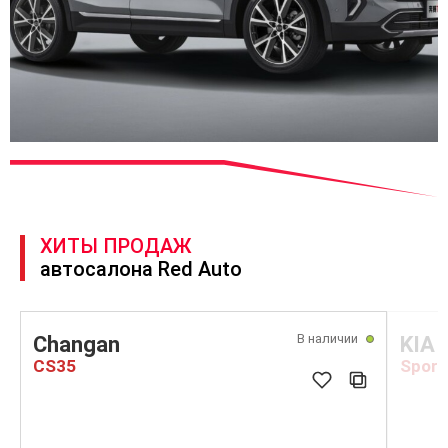
ХИТЫ ПРОДАЖ
автосалона Red Auto
В наличии
Changan
KIA
CS35
Sport