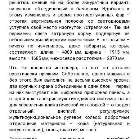
решётки, сменив её на более аккуратный вариант,
визуально объединённый с бампером. Вдобавок к
этому изменилась и форма противотуманных фар –
строгая вертикальная полоска со светодиодами
уступила своё место изогнутой «стрелочке». Так же
перемены слега затронули корму, подвергнув её
небольшим дизайнерским изменениям. В остальном –
ничего не изменилось, даже габариты, которые
составляют: длина – 4800 мм, ширина – 1915 мм,
высота – 1685 мм, межосевое расстояние – 2870 мм.
Что же касается интерьера, то вот он остался
практически прежним. Собственно, салон машины и
без этого был выполнен на весьма высоком уровне:
два крупных экрана объединены в один блок – первы
из них выступает как цифровая приборная панель, а
второй как тачскрин мультимедийной системы; плюс
для управления климатической установкой – отведён
отдельный дисплей; регулируемое
мультифункциональное рулевое колесо; добротные
отделочные материалы – кожа (натуральная и
искусственная), ткань, пластик, металл.