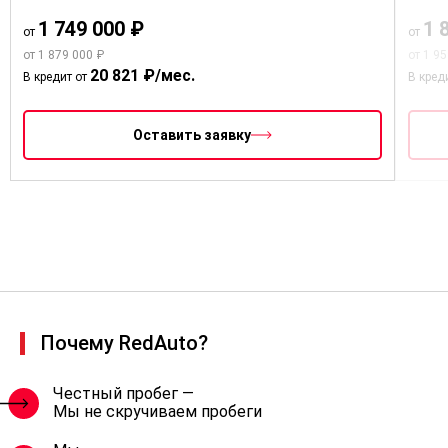
1 749 000 ₽
1 
от
от
от 1 879 000 ₽
от 1 9
20 821 ₽/мес.
В кредит от
В кред
Оставить заявку
Почему RedAuto?
Честный пробег —
Мы не скручиваем пробеги