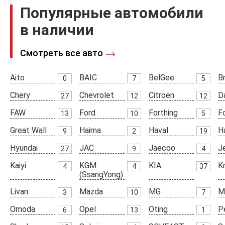
Популярные автомобили
в наличии
Смотреть все авто
Aito
BAIC
BelGee
Br
0
7
5
Chery
Chevrolet
Citroen
D
27
12
12
FAW
Ford
Forthing
F
13
10
5
Great Wall
Haima
Haval
H
9
2
19
Hyundai
JAC
Jaecoo
J
27
9
4
Kaiyi
KGM
KIA
K
4
4
37
(SsangYong)
Livan
Mazda
MG
M
3
10
7
Omoda
Opel
Oting
P
6
13
1