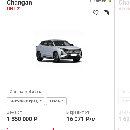
В наличии
Changan
Cha
UNI-Z
Alsvi
Осталось:
4 авто
Ост
Выгодный кредит
Trade-in
Выг
Цена от
В кредит от
Цена 
1 350 000 ₽
16 071 ₽/м
1 62