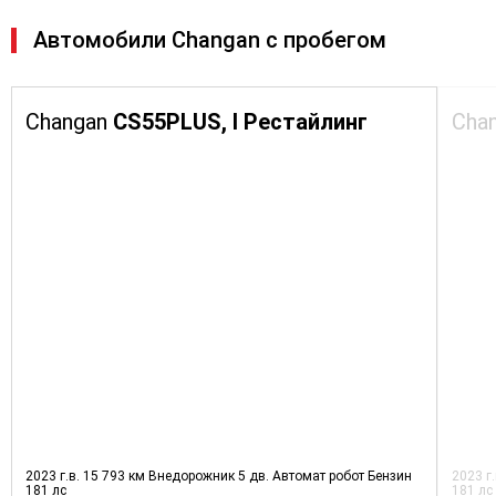
Автомобили Changan с пробегом
Changan
CS55PLUS, I Рестайлинг
Cha
2023 г.в.
15 793 км
Внедорожник 5 дв.
Автомат робот
Бензин
2023 г
181 лс
181 лс