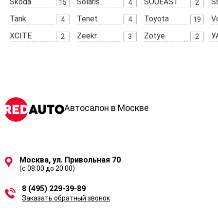
Skoda
Solaris
SOUEAST
S
15
4
2
Tank
Tenet
Toyota
V
4
4
19
XCITE
Zeekr
Zotye
У
2
3
2
Автосалон в Москве
Москва, ул. Привольная 70
(с 08:00 до 20:00)
8 (495) 229-39-89
Заказать обратный звонок