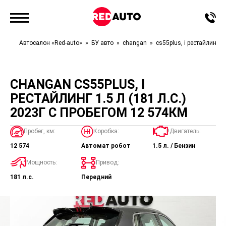
Автосалон «Red-auto»
БУ авто
changan
cs55plus, i рестайлинг
CHANGAN CS55PLUS, I
РЕСТАЙЛИНГ 1.5 Л (181 Л.С.)
2023Г С ПРОБЕГОМ 12 574КМ
Пробег, км:
Коробка:
!Двигатель:
12 574
Автомат робот
1.5 л. / Бензин
Мощность:
Привод:
181 л.с.
Передний