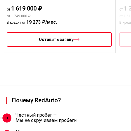
1 619 000 ₽
1 
от
от
от 1 749 000 ₽
от 1 5
19 273 ₽/мес.
В кредит от
В кред
Оставить заявку
Почему RedAuto?
Честный пробег —
Мы не скручиваем пробеги