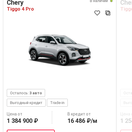
В наличии
Chery
Che
Tiggo 4 Pro
Tigg
Осталось:
3 авто
Ост
Выгодный кредит
Trade-in
Выг
Цена от
В кредит от
Цена 
1 384 900 ₽
16 486 ₽/м
1 25