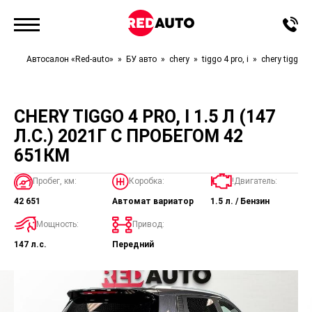
Автосалон «Red-auto»
БУ авто
chery
tiggo 4 pro, i
chery tiggo 4 
CHERY TIGGO 4 PRO, I 1.5 Л (147
Л.С.) 2021Г С ПРОБЕГОМ 42
651КМ
Пробег, км:
Коробка:
!Двигатель:
42 651
Автомат вариатор
1.5 л. / Бензин
Мощность:
Привод:
147 л.с.
Передний