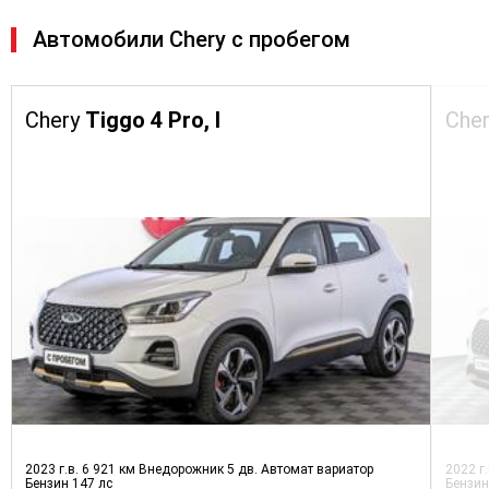
Автомобили Chery с пробегом
Chery
Tiggo 4 Pro, I
Che
2023 г.в.
6 921 км
Внедорожник 5 дв.
Автомат вариатор
2022 г
Бензин
147 лс
Бензи