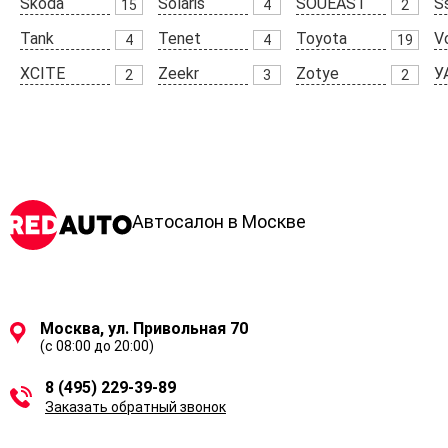
Skoda
Solaris
SOUEAST
S
15
4
2
Tank
Tenet
Toyota
V
4
4
19
XCITE
Zeekr
Zotye
У
2
3
2
Автосалон в Москве
Москва, ул. Привольная 70
(с 08:00 до 20:00)
8 (495) 229-39-89
Заказать обратный звонок