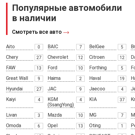
Популярные автомобили
в наличии
Смотреть все авто
Aito
BAIC
BelGee
Br
0
7
5
Chery
Chevrolet
Citroen
D
27
12
12
FAW
Ford
Forthing
F
13
10
5
Great Wall
Haima
Haval
H
9
2
19
Hyundai
JAC
Jaecoo
J
27
9
4
Kaiyi
KGM
KIA
K
4
4
37
(SsangYong)
Livan
Mazda
MG
M
3
10
7
Omoda
Opel
Oting
P
6
13
1