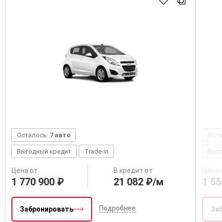
Осталось:
7 авто
Ост
Выгодный кредит
Trade-in
Выг
Цена от
В кредит от
Цена 
1 770 900 ₽
21 082 ₽/м
1 55
Подробнее
Забронировать
За