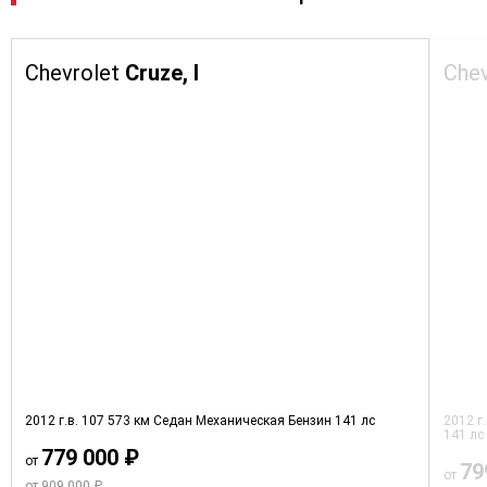
Chevrolet
Cruze, I
Che
2012 г.в.
107 573 км
Седан
Механическая
Бензин
141 лс
2012 г
141 лс
779 000 ₽
от
79
от
от 909 000 ₽