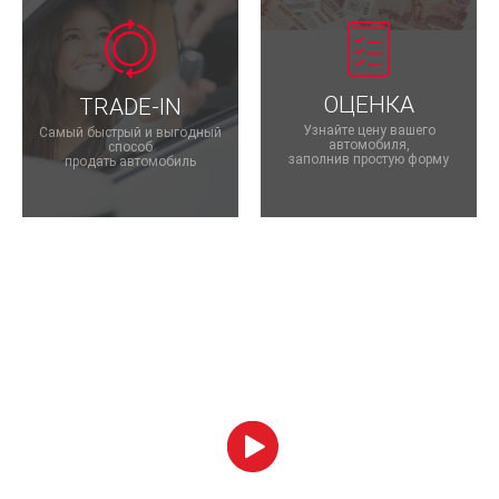
ОЦЕНКА
TRADE-IN
Узнайте цену вашего
Самый быстрый и выгодный
автомобиля,
способ
заполнив простую форму
продать автомобиль