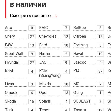
в наличии
Смотреть все авто
Aito
BAIC
BelGee
Br
0
7
5
Chery
Chevrolet
Citroen
D
27
12
12
FAW
Ford
Forthing
F
13
10
5
Great Wall
Haima
Haval
H
9
2
19
Hyundai
JAC
Jaecoo
J
27
9
4
Kaiyi
KGM
KIA
K
4
4
37
(SsangYong)
Livan
Mazda
MG
M
3
10
7
Omoda
Opel
Oting
P
6
13
1
Skoda
Solaris
SOUEAST
S
15
4
2
Tank
Tenet
Toyota
V
4
4
19