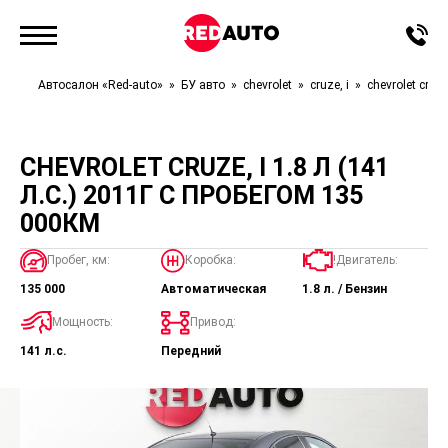
Автосалон «Red-auto»
БУ авто
chevrolet
cruze, i
chevrolet cruze,
CHEVROLET CRUZE, I 1.8 Л (141
Л.С.) 2011Г С ПРОБЕГОМ 135
000КМ
Пробег, км:
Коробка:
!Двигатель:
135 000
Автоматическая
1.8 л. / Бензин
Мощность:
Привод:
141 л.с.
Передний