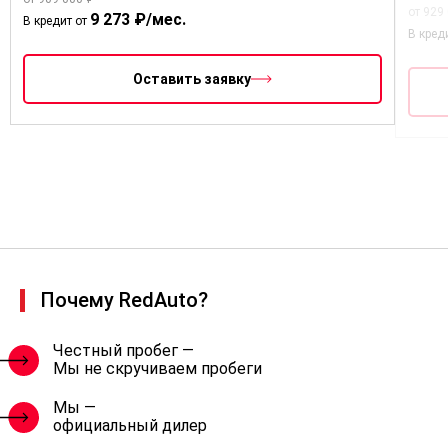
от 929
9 273 ₽/мес.
В кредит от
В кред
Оставить заявку
Почему RedAuto?
Честный пробег —
Мы не скручиваем пробеги
Мы —
официальный дилер