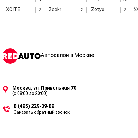
XCITE
Zeekr
Zotye
У
2
3
2
Автосалон в Москве
Москва, ул. Привольная 70
(с 08:00 до 20:00)
8 (495) 229-39-89
Заказать обратный звонок