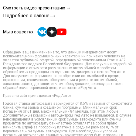
Смотреть видео презентацию
Подробнее о салоне
Мы в соцсетях:
Обращаем ваше внимание на то, что данный Интернет-сайт носит
исключительно информационный характер и ни при каких условиях не
является публичной офертой, определяемой положениями Статьи 437
Гражданского кодекса Российской Федерации. Для получения подробной
информации о стоимости размещенных автомобилей с пробегом
обращайтесь к продавцам-консультантам дилерского центра Ред Авто.
Для получения информации о приобретении автомобилей в кредит,
страховании, техническом обслуживании и ремонте автомобилей,
запасных частях, дополнительном оборудовании, аксессуарах также
обращайтесь в сервисный центр и автоцентр Ред Авто.
Права на сайт принадлежат «Ред Авто»
Годовая ставка автокредита варьируется от 8.5% и зависит от конкретного
банка, суммы займа и кредитной программы. Минимальный срок
погашения от 61 дня, максимальный - 84 месяца. При этом любые
дополнительные комиссии автоцентром Ред Авто не взимаются. В случае
невозвращения в условленный срок суммы автокредита или суммы
процентов по автокредиту банк-партнер оставляет за собой право
начислить штраф за просрочку платежа в среднем размере 0,1% от
первоначальной суммы автокредита. При несоблюдении условий
погашения автокредита данные о нарушителе могут быть переданы в