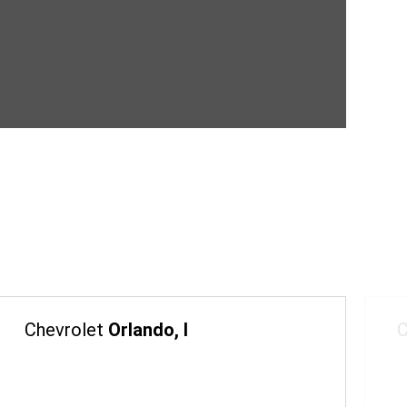
Chevrolet
Orlando, I
C