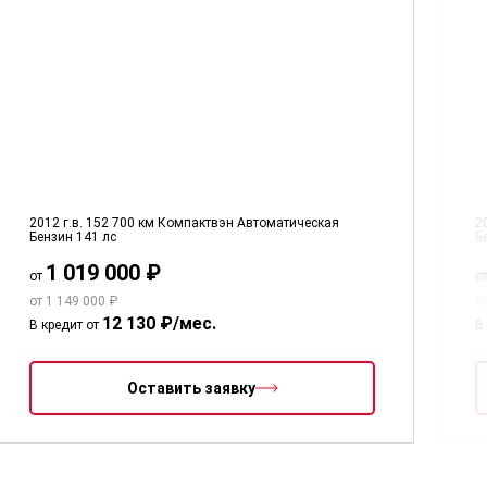
2012 г.в.
152 700 км
Компактвэн
Автоматическая
2
Бензин
141 лс
Б
1 019 000 ₽
от
о
от 1 149 000 ₽
о
12 130 ₽/мес.
В кредит от
В
Оставить заявку