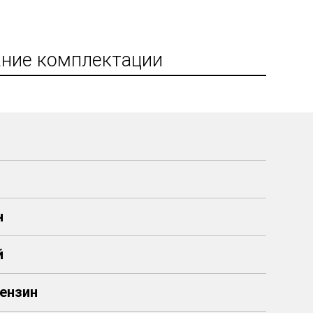
ние комплектации
н
й
 Бензин