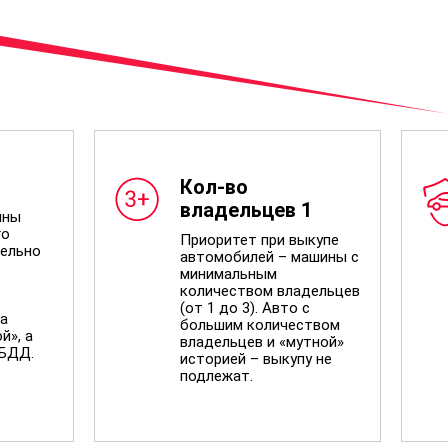
Кол-во
владельцев 1
ины
го
Приоритет при выкупе
ельно
автомобилей – машины с
минимальным
количеством владельцев
(от 1 до 3). Авто с
а
большим количеством
й», а
владельцев и «мутной»
ИБДД.
историей – выкупу не
подлежат.