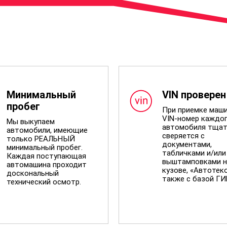
Минимальный
VIN проверен
пробег
При приемке маш
VIN-номер каждо
Мы выкупаем
автомобиля тщат
автомобили, имеющие
сверяется с
только РЕАЛЬНЫЙ
документами,
минимальный пробег.
табличками и/или
Каждая поступающая
выштамповками н
автомашина проходит
кузове, «Автотеко
доскональный
также с базой Г
технический осмотр.