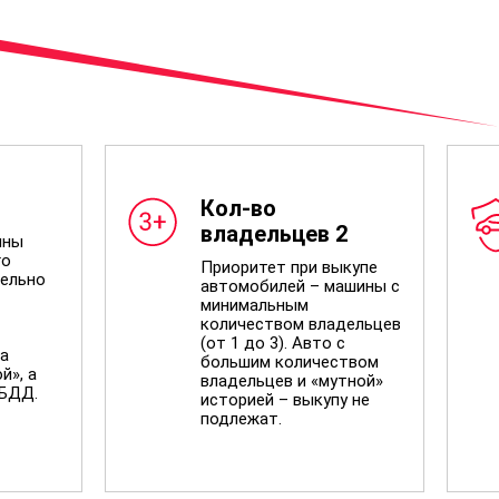
Кол-во
владельцев 2
ины
го
Приоритет при выкупе
ельно
автомобилей – машины с
минимальным
количеством владельцев
(от 1 до 3). Авто с
а
большим количеством
й», а
владельцев и «мутной»
ИБДД.
историей – выкупу не
подлежат.