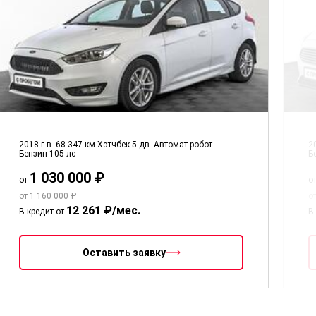
2018 г.в.
68 347 км
Хэтчбек 5 дв.
Автомат робот
2
Бензин
105 лс
Б
1 030 000 ₽
от
о
от 1 160 000 ₽
о
12 261 ₽/мес.
В кредит от
В
Оставить заявку