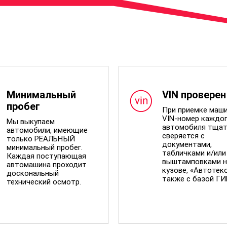
Минимальный
VIN проверен
пробег
При приемке маш
VIN-номер каждо
Мы выкупаем
автомобиля тщат
автомобили, имеющие
сверяется с
только РЕАЛЬНЫЙ
документами,
минимальный пробег.
табличками и/или
Каждая поступающая
выштамповками н
автомашина проходит
кузове, «Автотеко
доскональный
также с базой Г
технический осмотр.