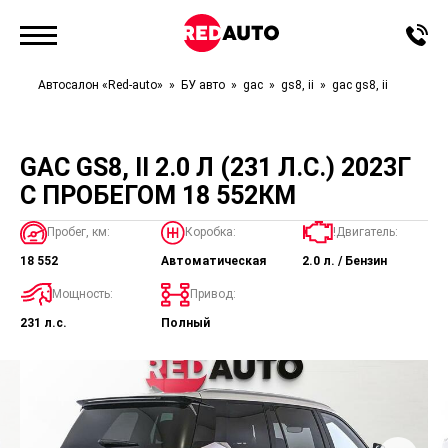
Автосалон «Red-auto»
БУ авто
gac
gs8, ii
gac gs8, ii
GAC GS8, II 2.0 Л (231 Л.С.) 2023Г
С ПРОБЕГОМ 18 552КМ
Пробег, км:
Коробка:
!Двигатель:
18 552
Автоматическая
2.0 л. / Бензин
Мощность:
Привод:
231 л.с.
Полный