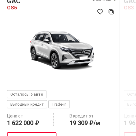
GAC
GA
GS5
GS3
Осталось:
6 авто
Ост
Выгодный кредит
Trade-in
Выг
Цена от
В кредит от
Цена 
1 622 000 ₽
19 309 ₽/м
1 96