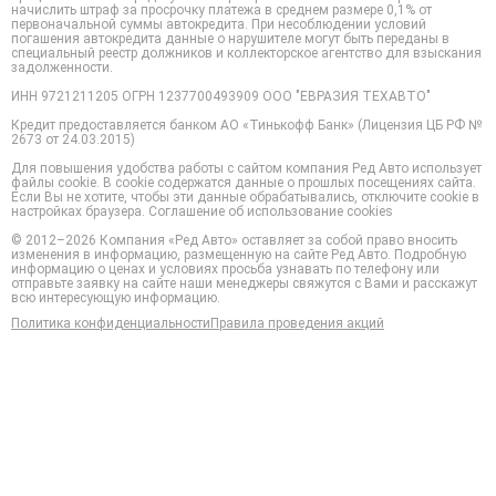
начислить штраф за просрочку платежа в среднем размере 0,1% от
первоначальной суммы автокредита. При несоблюдении условий
погашения автокредита данные о нарушителе могут быть переданы в
специальный реестр должников и коллекторское агентство для взыскания
задолженности.
ИНН 9721211205 ОГРН 1237700493909 ООО "ЕВРАЗИЯ ТЕХАВТО"
Кредит предоставляется банком АО «Тинькофф Банк» (Лицензия ЦБ РФ №
2673 от 24.03.2015)
Для повышения удобства работы с сайтом компания Ред Авто использует
файлы cookie. В cookie содержатся данные о прошлых посещениях сайта.
Если Вы не хотите, чтобы эти данные обрабатывались, отключите cookie в
настройках браузера. Соглашение об использование cookies
©️ 2012–2026 Компания «Ред Авто» оставляет за собой право вносить
изменения в информацию, размещенную на сайте Ред Авто. Подробную
информацию о ценах и условиях просьба узнавать по телефону или
отправьте заявку на сайте наши менеджеры свяжутся с Вами и расскажут
всю интересующую информацию.
Политика конфиденциальности
Правила проведения акций