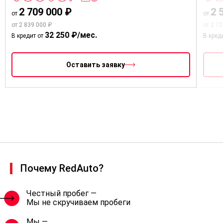
2 709 000 ₽
2 
от
от
от 2 839 000 ₽
от 2 7
32 250 ₽/мес.
В кредит от
В кред
Оставить заявку
Почему RedAuto?
Честный пробег —
Мы не скручиваем пробеги
Мы —