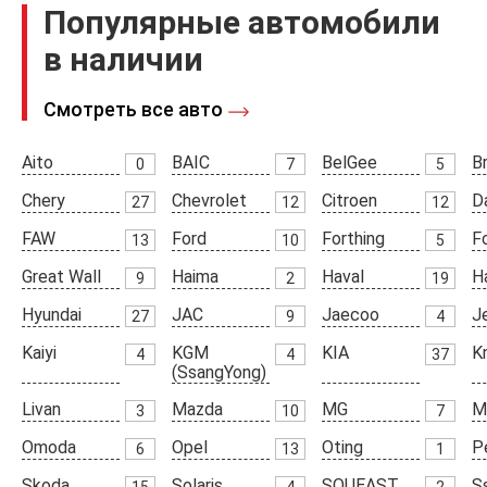
Популярные автомобили
в наличии
Смотреть все авто
Aito
BAIC
BelGee
Br
0
7
5
Chery
Chevrolet
Citroen
D
27
12
12
FAW
Ford
Forthing
F
13
10
5
Great Wall
Haima
Haval
H
9
2
19
Hyundai
JAC
Jaecoo
J
27
9
4
Kaiyi
KGM
KIA
K
4
4
37
(SsangYong)
Livan
Mazda
MG
M
3
10
7
Omoda
Opel
Oting
P
6
13
1
Skoda
Solaris
SOUEAST
S
15
4
2