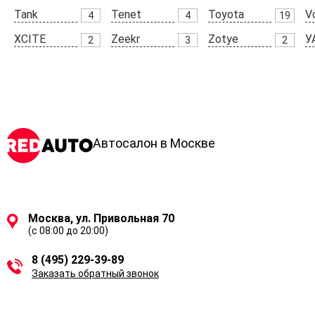
Tank
Tenet
Toyota
V
4
4
19
XCITE
Zeekr
Zotye
У
2
3
2
Автосалон в Москве
Москва, ул. Привольная 70
(с 08:00 до 20:00)
8 (495) 229-39-89
Заказать обратный звонок