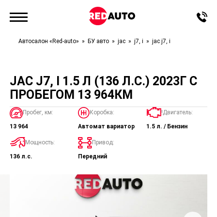
Автосалон «Red-auto»
БУ авто
jac
j7, i
jac j7, i
JAC J7, I 1.5 Л (136 Л.С.) 2023Г С
ПРОБЕГОМ 13 964КМ
Пробег, км:
Коробка:
!Двигатель:
13 964
Автомат вариатор
1.5 л. / Бензин
Мощность:
Привод:
136 л.с.
Передний