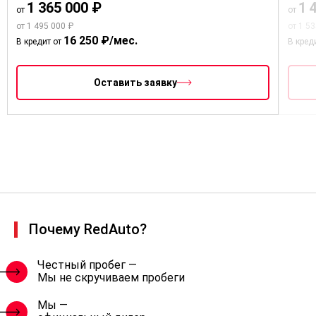
1 365 000 ₽
1 
от
от
от 1 495 000 ₽
от 1 5
16 250 ₽/мес.
В кредит от
В кред
Оставить заявку
Почему RedAuto?
Честный пробег —
Мы не скручиваем пробеги
Мы —