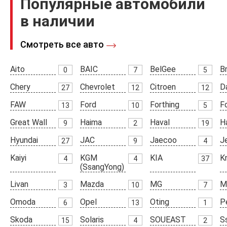
Популярные автомобили
в наличии
Смотреть все авто
Aito
BAIC
BelGee
Br
0
7
5
Chery
Chevrolet
Citroen
D
27
12
12
FAW
Ford
Forthing
F
13
10
5
Great Wall
Haima
Haval
H
9
2
19
Hyundai
JAC
Jaecoo
J
27
9
4
Kaiyi
KGM
KIA
K
4
4
37
(SsangYong)
Livan
Mazda
MG
M
3
10
7
Omoda
Opel
Oting
P
6
13
1
Skoda
Solaris
SOUEAST
S
15
4
2