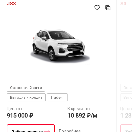
JS3
S3
Осталось:
2 авто
Ост
Выгодный кредит
Trade-in
Выг
Цена от
В кредит от
Цена 
915 000 ₽
10 892 ₽/м
1 28
Подробнее
Забронировать
За