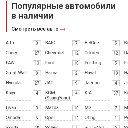
Популярные автомобили
в наличии
Смотреть все авто
Aito
BAIC
BelGee
Br
0
7
5
Chery
Chevrolet
Citroen
D
27
12
12
FAW
Ford
Forthing
F
13
10
5
Great Wall
Haima
Haval
H
9
2
19
Hyundai
JAC
Jaecoo
J
27
9
4
Kaiyi
KGM
KIA
K
4
4
37
(SsangYong)
Livan
Mazda
MG
M
3
10
7
Omoda
Opel
Oting
P
6
13
1
Skoda
Solaris
SOUEAST
S
15
4
2