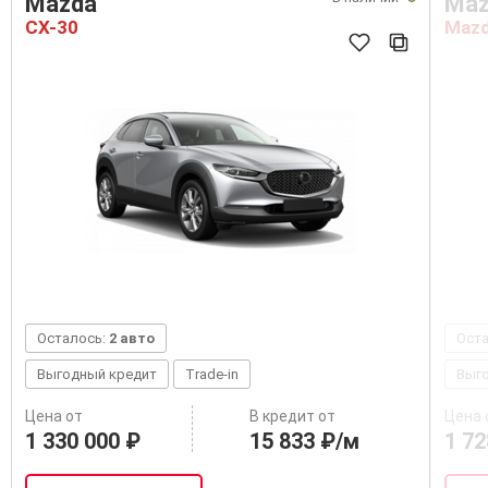
Mazda
Maz
CX-30
Mazd
Осталось:
2 авто
Ост
Выгодный кредит
Trade-in
Выг
Цена от
В кредит от
Цена 
1 330 000 ₽
15 833 ₽/м
1 72