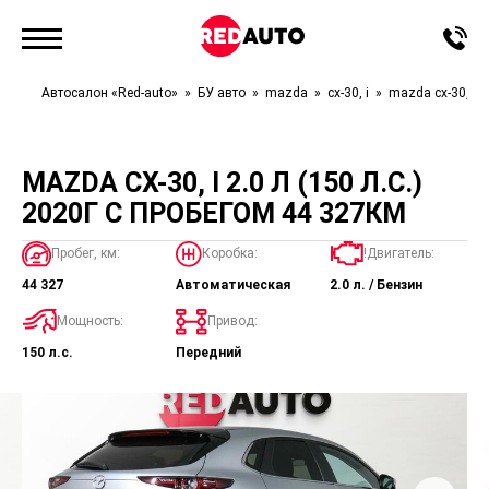
Автосалон «Red-auto»
БУ авто
mazda
cx-30, i
mazda cx-30, i
MAZDA CX-30, I 2.0 Л (150 Л.С.)
2020Г С ПРОБЕГОМ 44 327КМ
Пробег, км:
Коробка:
!Двигатель:
44 327
Автоматическая
2.0 л. / Бензин
Мощность:
Привод:
150 л.с.
Передний