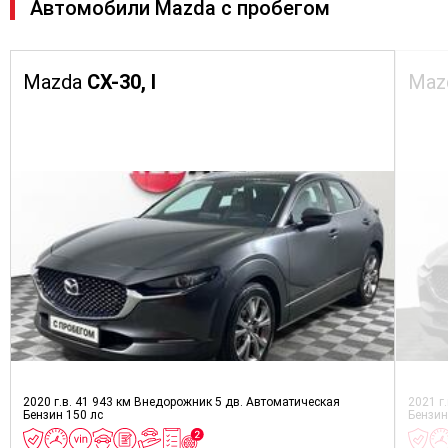
Автомобили Mazda с пробегом
Mazda
CX-30, I
Maz
2020 г.в.
41 943 км
Внедорожник 5 дв.
Автоматическая
2021 г
Бензин
150 лс
Бензи