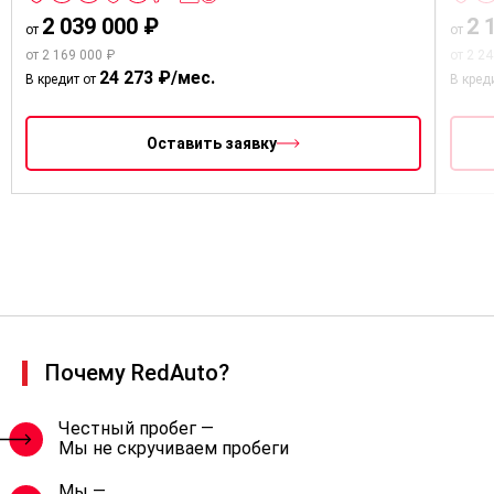
2 039 000 ₽
2 
от
от
от 2 169 000 ₽
от 2 2
24 273 ₽/мес.
В кредит от
В кред
Оставить заявку
Почему RedAuto?
Честный пробег —
Мы не скручиваем пробеги
Мы —