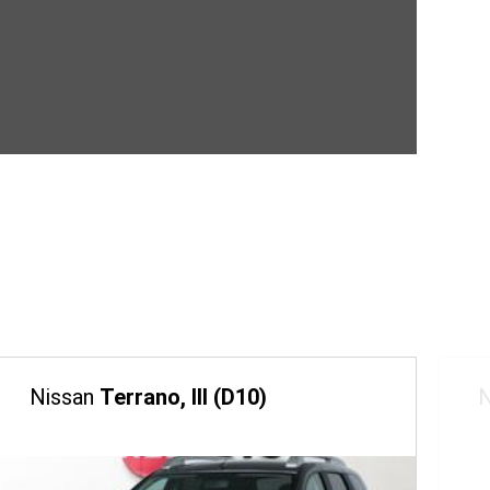
Nissan
Terrano, III (D10)
N