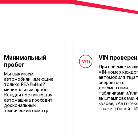
Минимальный
VIN проверен
пробег
При приемке маш
VIN-номер каждо
Мы выкупаем
автомобиля тщат
автомобили, имеющие
сверяется с
только РЕАЛЬНЫЙ
документами,
минимальный пробег.
табличками и/или
Каждая поступающая
выштамповками н
автомашина проходит
кузове, «Автотеко
доскональный
также с базой Г
технический осмотр.