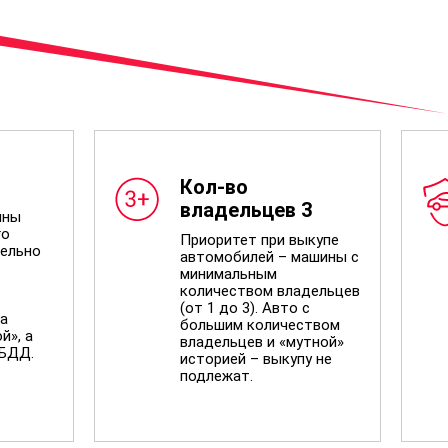
Кол-во
владельцев 3
ины
го
Приоритет при выкупе
ельно
автомобилей – машины с
минимальным
количеством владельцев
(от 1 до 3). Авто с
а
большим количеством
й», а
владельцев и «мутной»
ИБДД.
историей – выкупу не
подлежат.