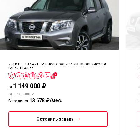
2016 г.в.
107 421 км
Внедорожник 5 дв.
Механическая
2
Бензин
143 лс
Б
1 149 000 ₽
от
о
от 1 279 000 ₽
о
13 678 ₽/мес.
В кредит от
В
Оставить заявку