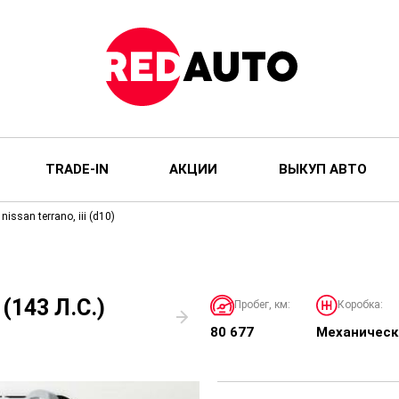
TRADE-IN
АКЦИИ
ВЫКУП АВТО
nissan terrano, iii (d10)
(143 Л.С.)
Пробег, км:
Коробка:
80 677
Механическ