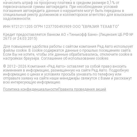
начислить штраф за просрочку платежа в среднем размере 0,1% от
первоначальной суммы автокредита. При несоблюдении условий
погашения автокредита данные о нарушителе могут быть переданы в
специальный реестр должников и коллекторское агентство для взыскания
задолженности.
ИНН 9721211205 ОГРН 1237700493909 ООО "ЕВРАЗИЯ ТЕХАВТО"
Кредит предоставляется банком АО «Тинькофф Банк» (Лицензия ЦБ РФ №
2673 от 24.03.2015)
Для повышения удобства работы с сайтом компания Ред Авто использует
файлы cookie. В cookie содержатся данные о прошлых посещениях сайта.
Если Вы не хотите, чтобы эти данные обрабатывались, отключите cookie в
настройках браузера. Соглашение об использование cookies
©️ 2012–2026 Компания «Ред Авто» оставляет за собой право вносить
изменения в информацию, размещенную на сайте Ред Авто. Подробную
информацию о ценах и условиях просьба узнавать по телефону или
отправьте заявку на сайте наши менеджеры свяжутся с Вами и расскажут
всю интересующую информацию.
Политика конфиденциальности
Правила проведения акций