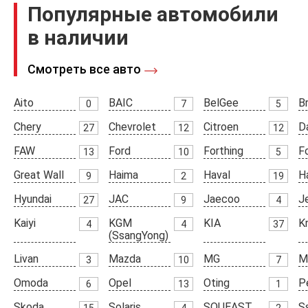
Популярные автомобили
в наличии
Смотреть все авто
Aito
BAIC
BelGee
Br
0
7
5
Chery
Chevrolet
Citroen
D
27
12
12
FAW
Ford
Forthing
F
13
10
5
Great Wall
Haima
Haval
H
9
2
19
Hyundai
JAC
Jaecoo
J
27
9
4
Kaiyi
KGM
KIA
K
4
4
37
(SsangYong)
Livan
Mazda
MG
M
3
10
7
Omoda
Opel
Oting
P
6
13
1
Skoda
Solaris
SOUEAST
S
15
4
2