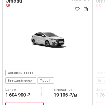
Omoda
Om
S5
C5
Осталось:
6 авто
Ост
Выгодный кредит
Trade-in
Выг
Цена от
В кредит от
Цена 
1 604 900 ₽
19 105 ₽/м
1 76