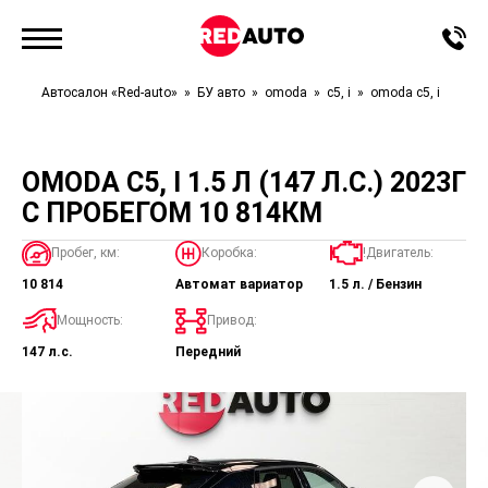
Автосалон «Red-auto»
БУ авто
omoda
c5, i
omoda c5, i
OMODA C5, I 1.5 Л (147 Л.С.) 2023Г
С ПРОБЕГОМ 10 814КМ
Пробег, км:
Коробка:
!Двигатель:
10 814
Автомат вариатор
1.5 л. / Бензин
Мощность:
Привод:
147 л.с.
Передний