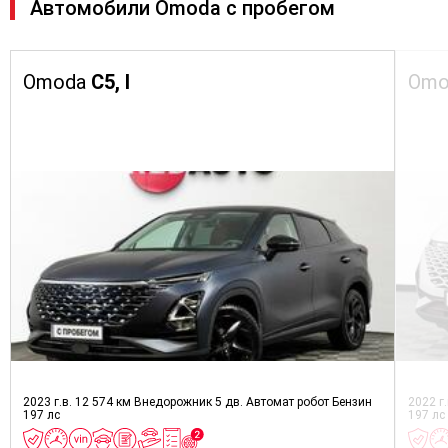
Автомобили Omoda с пробегом
Omoda
C5, I
Om
2023 г.в.
12 574 км
Внедорожник 5 дв.
Автомат робот
Бензин
2022 г
197 лс
197 лс