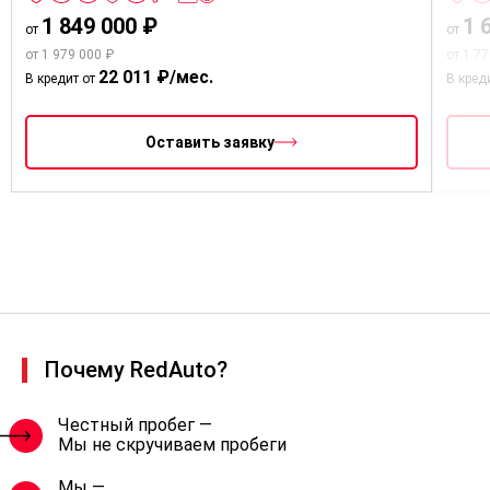
1 849 000 ₽
1 
от
от
от 1 979 000 ₽
от 1 7
22 011 ₽/мес.
В кредит от
В кред
Оставить заявку
Почему RedAuto?
Честный пробег —
Мы не скручиваем пробеги
Мы —