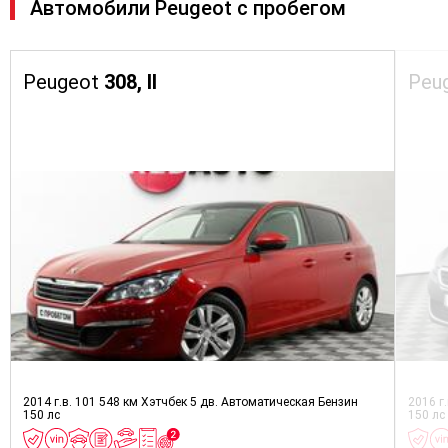
Автомобили Peugeot с пробегом
Peugeot
308, II
Peu
2014 г.в.
101 548 км
Хэтчбек 5 дв.
Автоматическая
Бензин
2016 г
150 лс
150 лс