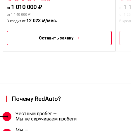
1 010 000 ₽
1 
от
от
от 1 140 000 ₽
от 1 2
12 023 ₽/мес.
В кредит от
В кред
Оставить заявку
Почему RedAuto?
Честный пробег —
Мы не скручиваем пробеги
Мы —