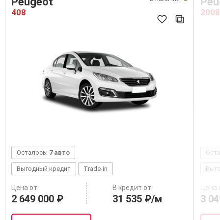
Peugeot
Peu
408
2008
Осталось:
7 авто
Ост
Выгодный кредит
Trade-in
Выг
Цена от
В кредит от
Цена 
2 649 000 ₽
31 535 ₽/м
3 04