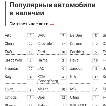
Популярные автомобили
в наличии
Смотреть все авто
Aito
BAIC
BelGee
Br
0
7
5
Chery
Chevrolet
Citroen
D
27
12
12
FAW
Ford
Forthing
F
13
10
5
Great Wall
Haima
Haval
H
9
2
19
Hyundai
JAC
Jaecoo
J
27
9
4
Kaiyi
KGM
KIA
K
4
4
37
(SsangYong)
Livan
Mazda
MG
M
3
10
7
Omoda
Opel
Oting
P
6
13
1
Skoda
Solaris
SOUEAST
S
15
4
2