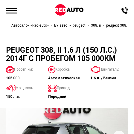
Автосалон «Red-auto»
БУ авто
peugeot
308, ii
peugeot 308, ii
PEUGEOT 308, II 1.6 Л (150 Л.С.)
2014Г С ПРОБЕГОМ 105 000КМ
Пробег, км:
Коробка:
!Двигатель:
105 000
Автоматическая
1.6 л. / Бензин
Мощность:
Привод:
150 л.с.
Передний