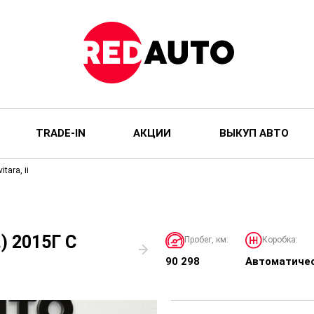
TRADE-IN
АКЦИИ
ВЫКУП АВТО
itara, ii
.) 2015Г С
Пробег, км:
Коробка:
90 298
Автоматиче