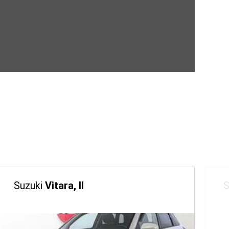
Suzuki
Vitara, II
S