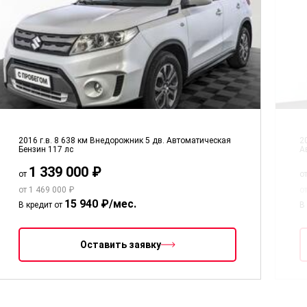
2016 г.в.
8 638 км
Внедорожник 5 дв.
Автоматическая
2
Бензин
117 лс
А
1 339 000 ₽
от
о
от 1 469 000 ₽
о
15 940 ₽/мес.
В кредит от
В
Оставить заявку