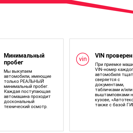
Минимальный
VIN проверен
пробег
При приемке маш
VIN-номер каждо
Мы выкупаем
автомобиля тщат
автомобили, имеющие
сверяется с
только РЕАЛЬНЫЙ
документами,
минимальный пробег.
табличками и/или
Каждая поступающая
выштамповками н
автомашина проходит
кузове, «Автотеко
доскональный
также с базой Г
технический осмотр.