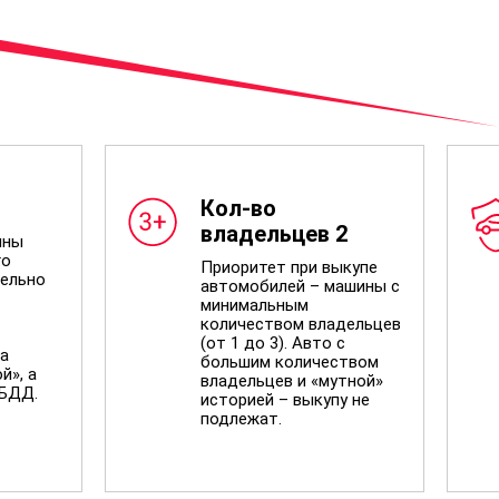
Кол-во
владельцев 2
ины
го
Приоритет при выкупе
ельно
автомобилей – машины с
минимальным
количеством владельцев
(от 1 до 3). Авто с
а
большим количеством
й», а
владельцев и «мутной»
ИБДД.
историей – выкупу не
подлежат.