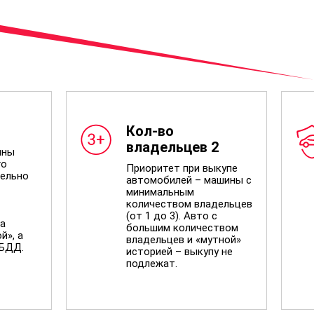
Кол-во
владельцев 2
ины
го
Приоритет при выкупе
ельно
автомобилей – машины с
минимальным
количеством владельцев
(от 1 до 3). Авто с
а
большим количеством
й», а
владельцев и «мутной»
ИБДД.
историей – выкупу не
подлежат.