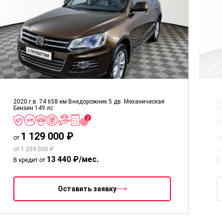
2020 г.в.
74 658 км
Внедорожник 5 дв.
Механическая
2
Бензин
149 лс
Б
1 129 000 ₽
от
о
от 1 259 000 ₽
о
13 440 ₽/мес.
В кредит от
В
Оставить заявку