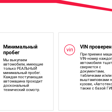
Минимальный
VIN проверен
пробег
При приемке маш
VIN-номер каждо
Мы выкупаем
автомобиля тщат
автомобили, имеющие
сверяется с
только РЕАЛЬНЫЙ
документами,
минимальный пробег.
табличками и/или
Каждая поступающая
выштамповками н
автомашина проходит
кузове, «Автотеко
доскональный
также с базой Г
технический осмотр.