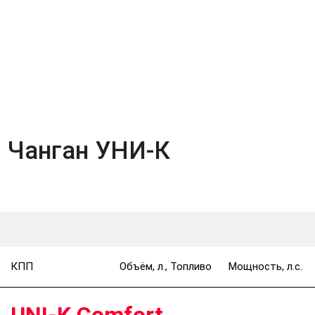
 Чанган УНИ-К
КПП
Объём, л., Топливо
Мощность, л.с.