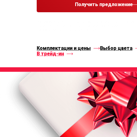
Получить предложение
Нажимая кнопку “Получить предложение”, Вы соглашае
политикой конфиденциальности
и
правилами
обработки персональных данных
Комплектации и цены
Выбор цвета
В трейд-ин