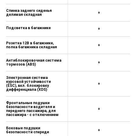
27 300 ₽
Спинка заднего сиденья
Ассистент движения по полосе в
+
делимая складная
сочетании с "Система контроля
дистанции Front Assist (без
адаптивного круиз-контроля)" — 20
Подсветка в багажнике
+
300 ₽
Задние датчики парковки — 19 800
Розетка 12В в багажнике,
+
полка багажника складная
₽
Ассистент подъема в гору (только
Антиблокировочная система
+
для МКПП) — 5 000 ₽
тормозов (ABS)
Передние светодиодные
Электронная система
противотуманные фары — 15 000
курсовой устойчивости
+
₽
(ESC), вкл. блокировку
дифференциала (XDS)
Омыватель фар — 8 400 ₽
Фронтальные подушки
Обогреваемые форсунки
безопасности водителя и
+
омывателя лобового стекла — 1
переднего пассажира, для
пассажира - с отключением
000 ₽
Функция SmartLink+ (для Swing) —
Боковые подушки
+
11 000 ₽
безопасности спереди