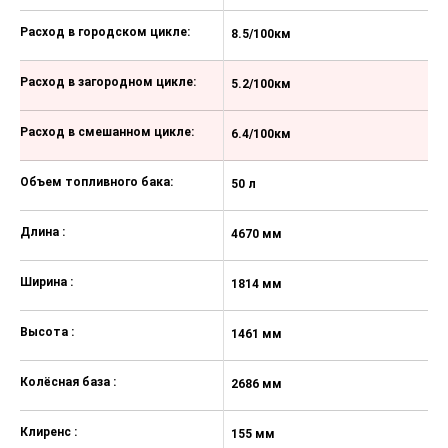
ближнего и дальнего света,
дневной свет фар Day Light на
Расход в городском цикле:
8.5/100км
9
светодиодах
Электростеклоподъемники
Расход в загородном цикле:
5.2/100км
5
спереди и сзади
Передние сиденья с подогревом
Расход в смешанном цикле:
6.4/100км
6
Система Start-Stop
Объем топливного бака:
50 л
50
Скребок для льда
Радио Swing с экраном 8''
Длина :
4670 мм
4
Bluetooth
Ширина :
1814 мм
1
4 динамика
Стальные диски 6.5Jx16 с
Высота :
1461 мм
1
полноразмерными колпаками,
шины 205/60 R16
Колёсная база :
2686 мм
2
Стальное запасное колесо
Комплект инструментов и
Клиренс :
155 мм
1