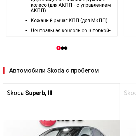
колесо (для АКПП - с управлением
АКПП)
Кожаный рычаг КПП (для МКПП)
Центральная консоль со шторкой-
жалюзи
Передний центральный
подлокотник Jumbo Box
2 x USB спереди
Автомобили Skoda с пробегом
Макияжные зеркала спереди
Ручная регулировка высоты
водительского сиденья
Skoda
Superb, III
Sko
Спинка заднего сиденья делимая
складная
Подсветка в багажнике
Розетка 12В в багажнике, полка
багажника складная