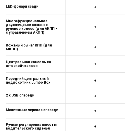
LED-фонари сзади
Коленная подушка безопасности —
+
16 600 ₽
Многофункциональное
Боковые подушки безопасности
двухспицевое кожаное
спереди, шторки безопасности —
+
рулевое колесо (для АКПП -
21 200 ₽
с управлением АКПП)
Боковые подушки безопасности
Кожаный рычаг КПП (для
спереди и сзади, шторки
+
МКПП)
безопасности — 38 400 ₽
Датчик усталости водителя — 2
Центральная консоль со
+
шторкой-жалюзи
700 ₽
Круиз-контроль с ограничителем
Передний центральный
+
скорости — 11 000 ₽
подлокотник Jumbo Box
Двухзонный климат-контроль
2 x USB спереди
+
Climatronic — 5 500 ₽
Система контроля дистанции Front
Макияжные зеркала спереди
+
Assist (без адаптивного круиз-
контроля) — 28 200 ₽
Ручная регулировка высоты
+
Ассистент движения по полосе —
водительского сиденья