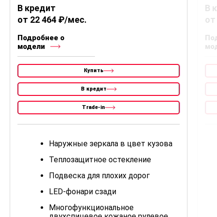
В кредит
В 
от 22 464 ₽/мес.
от
Подробнее о
По
модели
мо
Купить
В кредит
Trade-in
Наружные зеркала в цвет кузова
Теплозащитное остекление
Подвеска для плохих дорог
LED-фонари сзади
Многофункциональное
двухспицевое кожаное рулевое