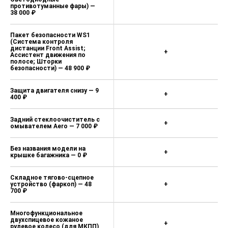
противотуманные фары) —
38 000 ₽
Пакет безопасности WS1
(Система контроля
дистанции Front Assist;
+
Ассистент движения по
полосе; Шторки
безопасности) — 48 900 ₽
Защита двигателя снизу — 9
+
400 ₽
Задний стеклоочиститель с
+
омывателем Aero — 7 000 ₽
Без названия модели на
+
крышке багажника — 0 ₽
Складное тягово-сцепное
устройство (фаркоп) — 48
+
700 ₽
Многофункциональное
двухспицевое кожаное
+
рулевое колесо (для МКПП)