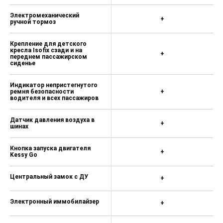
8 динамиков аудиосистемы — 6
Электромеханический
500 ₽
+
ручной тормоз
Легкосплавные диски 7Jx16
TWISTER, шины 205/60 R16 — 28
Крепление для детского
кресла Isofix сзади и на
400 ₽
+
переднем пассажирском
сиденье
Легкосплавные диски 6.5Jx16
VELORUM, шины 205/60 R16 — 28
Индикатор непристегнутого
400 ₽
ремня безопасности
+
водителя и всех пассажиров
Уменьшенное стальное запасное
колесо, комплект инструментов и
Датчик давления воздуха в
домкрат — 0 ₽
+
шинах
Цвет металлик — 20 000 ₽
Кнопка запуска двигателя
+
Стоимость комплектации Active
Kessy Go
Plus включает 11 000 ₽ за опции
"Круиз-контроль с ограничителем
Центральный замок с ДУ
+
скорости" и
"Многофункциональное
двухспицевое кожаное рулевое
Электронный иммобилайзер
+
колесо"