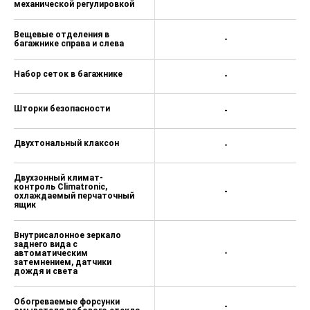
механической регулировкой
Вещевые отделения в
-
багажнике справа и слева
Набор сеток в багажнике
-
Шторки безопасности
-
Двухтональный клаксон
-
Двухзонный климат-
контроль Climatronic,
-
охлаждаемый перчаточный
ящик
Внутрисалонное зеркало
заднего вида с
автоматическим
-
затемнением, датчики
дождя и света
Обогреваемые форсунки
-