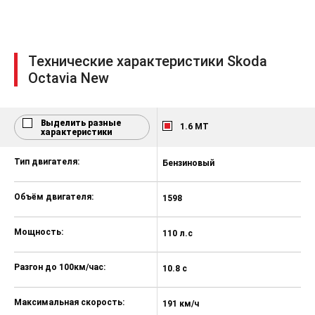
Датчик давления воздуха в шинах
Кнопка запуска двигателя Kessy Go
Центральный замок с ДУ
Технические характеристики Skoda
Электронный иммобилайзер
Octavia New
3 подголовника сзади
Набор автомобилиста
Выделить разные
1.6 MT
характеристики
Система «ЭРА-ГЛОНАСС»
Тип двигателя:
Бензиновый
Б
Ассистент подъема в гору (только
для АКПП)
Объём двигателя:
1598
1
Многофункциональный дисплей
Maxi Dot
Мощность:
110 л.с
11
Кондиционер, охлаждаемый
перчаточный ящик
Разгон до 100км/час:
10.8 с
12
Наружные электрозеркала с
обогревом
Максимальная скорость:
191 км/ч
18
Светодиодные фары (LED)