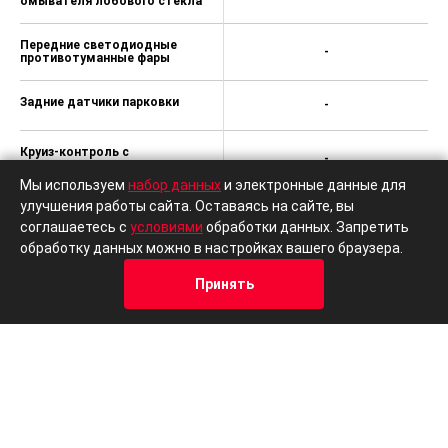
омывателя лобового стекла
Передние светодиодные
-
противотуманные фары
Задние датчики парковки
-
Круиз-контроль с
-
ограничителем скорости
Мы используем
набор данных
и электронные данные для
улучшения работы сайта. Оставаясь на сайте, вы
Система SmartLink+
-
соглашаетесь с
условиями
обработки данных. Запретить
обработку данных можно в настройках вашего браузера.
8 динамиков
-
Принять
Легкосплавные диски
Кредит
Отзывы
Позвонить
Адрес
Trade-In
VELORUM 6.5Jx16, шины
-
205/60 R16
Функциональный пакет WR3
(Центральный замок Kessy
Full; Передние и задние
датчики парковки;
-
Светодиодные
противотуманные фары с