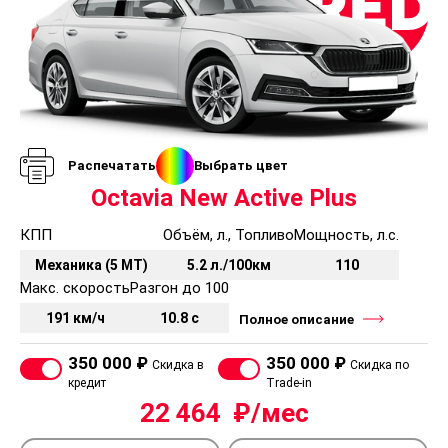
Распечатать
Выбрать цвет
Octavia New Active Plus
КПП
Объём, л., Топливо
Мощность, л.с.
Механика (5 MT)
5.2 л./100км
110
Макс. скорость
Разгон до 100
191 км/ч
10.8 с
Полное описание
350 000 ₽
350 000 ₽
Скидка в
Скидка по
кредит
Trade-in
22 464