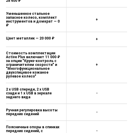
28 400 ₽
Уменьшенное стальное
запасное колесо, комплект
+
инструментов и домкрат — 0
₽
Цвет металлик — 20 000 ₽
+
Стоимость комплектации
Active Plus включает 11 000 ₽
за опции "Круиз-контроль с
ограничителем скорости" и
+
"Многофункциональное
двухспицевое кожаное
рулевое колесо"
2 x USB спереди, 2 x USB
сзади и 1 х USB в зеркале
-
заднего вида
Ручная регулировка высоты
-
передних сидений
Поясничные опоры в спинках
передних сидений, с
-