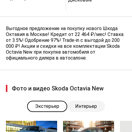
двухспицевое кожаное рулевое
колесо; Круиз-контроль с
ограничителем скорости; Задние
датчики парковки; 4
дополнительных динамика
Выгодное предложение на покупку нового Шкода
аудиосистемы; Обогреваемые
Октавия в Москве! Кредит от 22 464 ₽/мес! Ставка
форсунки стеклоомывателя;
от 3.5%! Одобрение 97%! Trade-in с выгодой до 200
Двухзонный климат-контроль
Climatronic; Светодиодные
000 ₽! Акции и скидки на все комплектации Skoda
противотуманные фары) — 42 500
Octavia New при покупке автомобиля от
₽
официального дилера в автосалоне.
Функциональный пакет WR2 (для
АКПП) (Многофункциональное
двухспицевое кожаное рулевое
колесо; Круиз-контроль с
ограничителем скорости; Задние
Фото и видео Skoda Octavia New
датчики парковки; 4
дополнительных динамика
аудиосистемы; Обогреваемые
Экстерьер
Интерьер
форсунки стеклоомывателя;
Двухзонный климат-контроль
Climatronic; Светодиодные
противотуманные фары) — 38 000
₽