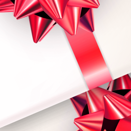
АЛОНА
!
ок