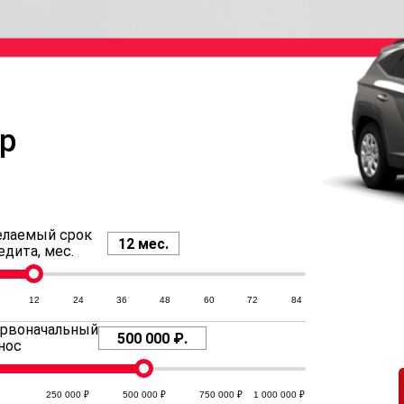
р
лаемый срок
едита, мес.
12
24
36
48
60
72
84
рвоначальный
нос
250 000
500 000
750 000
1 000 000