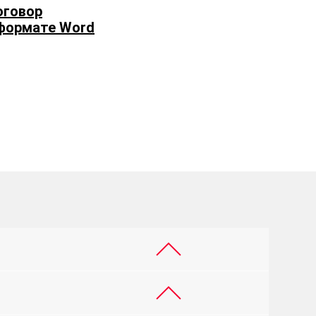
оговор
формате Word