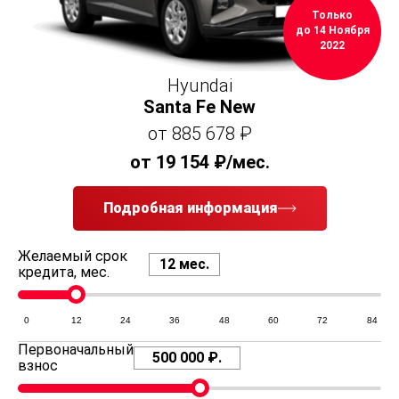
Только
до 14 Ноября
2022
Hyundai
Santa Fe New
от 885 678 ₽
от 19 154 ₽/мес.
Подробная информация
Желаемый срок
кредита, мес.
0
12
24
36
48
60
72
84
Первоначальный
взнос