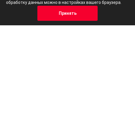
обработку данных можно в настройках вашего браузера.
Принять
Кредит
Отзывы
Позвонить
Адрес
Trade-In