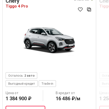
Chery
Che
Tiggo 4 Pro
Tigg
Осталось:
2 авто
Ост
Выгодный кредит
Trade-in
Выг
Цена от
В кредит от
Цена 
1 384 900 ₽
16 486 ₽/м
1 25