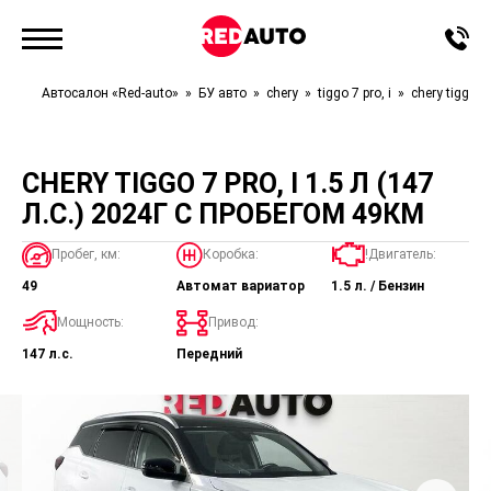
Автосалон «Red-auto»
БУ авто
chery
tiggo 7 pro, i
chery tiggo 7 
CHERY TIGGO 7 PRO, I 1.5 Л (147
Л.С.) 2024Г С ПРОБЕГОМ 49КМ
Пробег, км:
Коробка:
!Двигатель:
49
Автомат вариатор
1.5 л. / Бензин
Мощность:
Привод:
147 л.с.
Передний