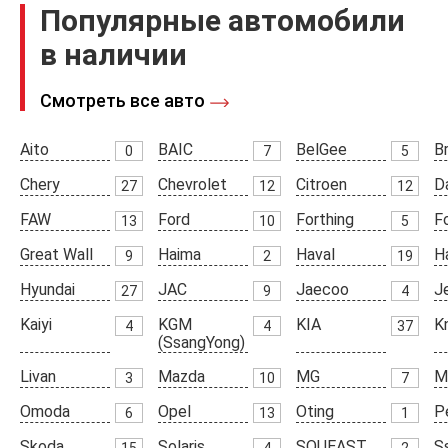
Популярные автомобили
в наличии
Смотреть все авто
Aito
BAIC
BelGee
Br
0
7
5
Chery
Chevrolet
Citroen
D
27
12
12
FAW
Ford
Forthing
F
13
10
5
Great Wall
Haima
Haval
H
9
2
19
Hyundai
JAC
Jaecoo
J
27
9
4
Kaiyi
KGM
KIA
K
4
4
37
(SsangYong)
Livan
Mazda
MG
M
3
10
7
Omoda
Opel
Oting
P
6
13
1
Skoda
Solaris
SOUEAST
S
15
4
2