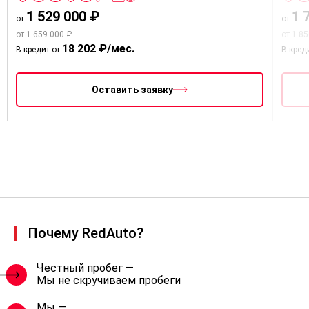
1 529 000 ₽
1 
от
от
от 1 659 000 ₽
от 1 8
18 202 ₽/мес.
В кредит от
В кред
Оставить заявку
Почему RedAuto?
Честный пробег —
Мы не скручиваем пробеги
Мы —