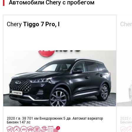
Автомобили Chery с пробегом
Chery
Tiggo 7 Pro, I
Che
2020 г.в.
38 701 км
Внедорожник 5 дв.
Автомат вариатор
2022 г
Бензин
147 лс
Бензи