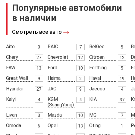
Популярные автомобили
в наличии
Смотреть все авто
Aito
BAIC
BelGee
Br
0
7
5
Chery
Chevrolet
Citroen
D
27
12
12
FAW
Ford
Forthing
F
13
10
5
Great Wall
Haima
Haval
H
9
2
19
Hyundai
JAC
Jaecoo
J
27
9
4
Kaiyi
KGM
KIA
K
4
4
37
(SsangYong)
Livan
Mazda
MG
M
3
10
7
Omoda
Opel
Oting
P
6
13
1