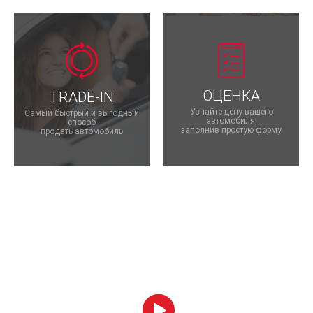
ОЦЕНКА
TRADE-IN
Узнайте цену вашего
Самый быстрый и выгодный
автомобиля,
способ
заполнив простую форму
продать автомобиль