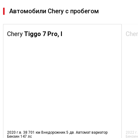
Автомобили Chery с пробегом
Chery
Tiggo 7 Pro, I
Che
2020 г.в.
38 701 км
Внедорожник 5 дв.
Автомат вариатор
2022 г
Бензин
147 лс
Бензи