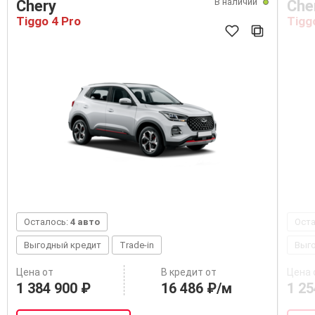
В наличии
Chery
Che
Tiggo 4 Pro
Tigg
Осталось:
4 авто
Ост
Выгодный кредит
Trade-in
Выг
Цена от
В кредит от
Цена 
1 384 900 ₽
16 486 ₽/м
1 25