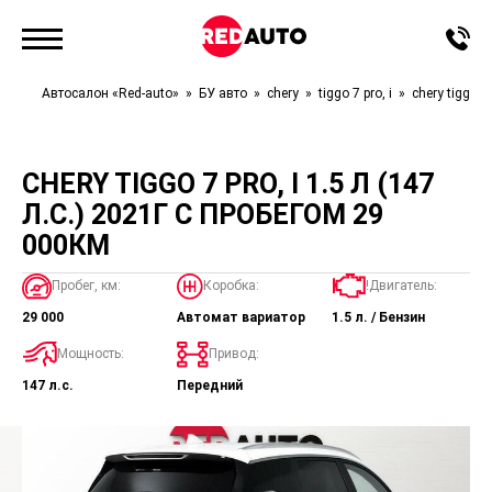
Автосалон «Red-auto»
БУ авто
chery
tiggo 7 pro, i
chery tiggo 7 
CHERY TIGGO 7 PRO, I 1.5 Л (147
Л.С.) 2021Г С ПРОБЕГОМ 29
000КМ
Пробег, км:
Коробка:
!Двигатель:
29 000
Автомат вариатор
1.5 л. / Бензин
Мощность:
Привод:
147 л.с.
Передний