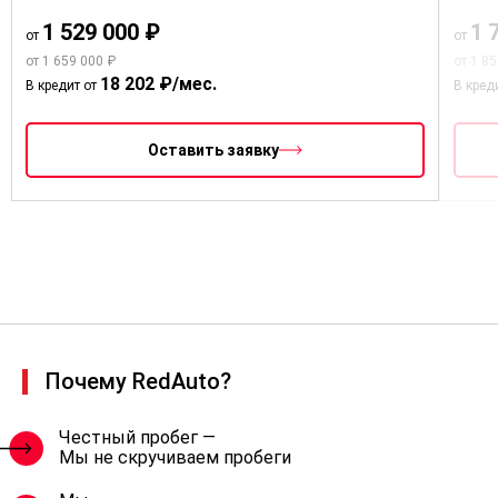
1 529 000 ₽
1 
от
от
от 1 659 000 ₽
от 1 8
18 202 ₽/мес.
В кредит от
В кред
Оставить заявку
Почему RedAuto?
Честный пробег —
Мы не скручиваем пробеги