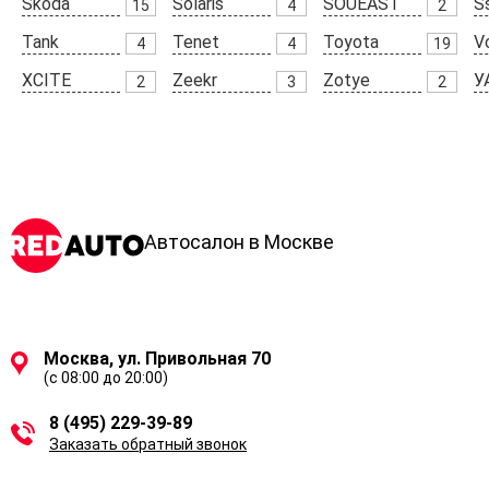
Skoda
Solaris
SOUEAST
S
15
4
2
Tank
Tenet
Toyota
V
4
4
19
XCITE
Zeekr
Zotye
У
2
3
2
Автосалон в Москве
Москва, ул. Привольная 70
(с 08:00 до 20:00)
8 (495) 229-39-89
Заказать обратный звонок