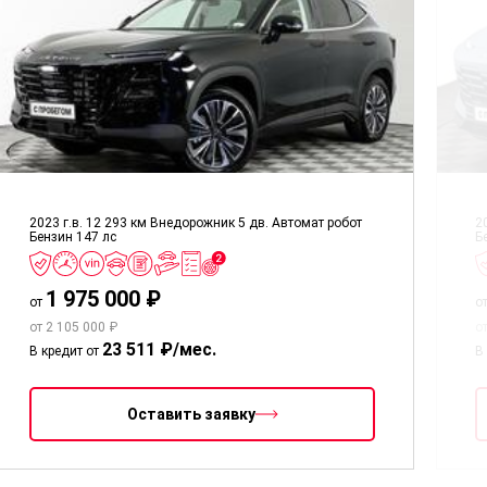
2023 г.в.
12 293 км
Внедорожник 5 дв.
Автомат робот
2
Бензин
147 лс
Б
1 975 000 ₽
от
о
от 2 105 000 ₽
о
23 511 ₽/мес.
В кредит от
В
Оставить заявку