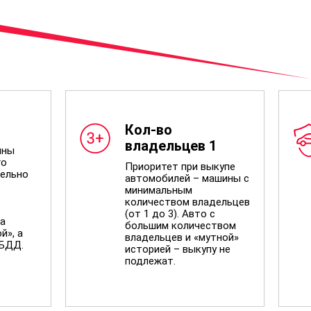
Кол-во
владельцев 1
ины
го
Приоритет при выкупе
ельно
автомобилей – машины с
минимальным
количеством владельцев
(от 1 до 3). Авто с
а
большим количеством
й», а
владельцев и «мутной»
ИБДД.
историей – выкупу не
подлежат.