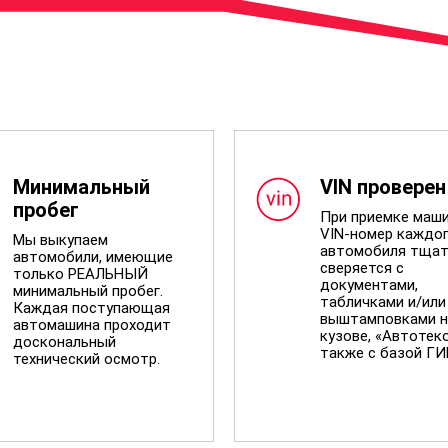
Минимальный
VIN проверен
пробег
При приемке маш
VIN-номер каждо
Мы выкупаем
автомобиля тщат
автомобили, имеющие
сверяется с
только РЕАЛЬНЫЙ
документами,
минимальный пробег.
табличками и/или
Каждая поступающая
выштамповками н
автомашина проходит
кузове, «Автотеко
доскональный
также с базой Г
технический осмотр.