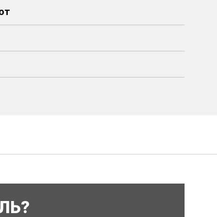
от
ЛЬ?