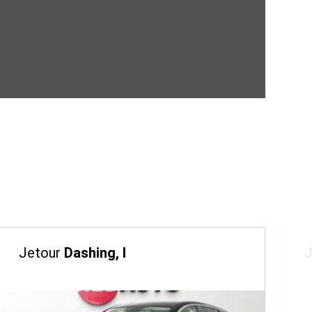
Jetour
Dashing, I
J