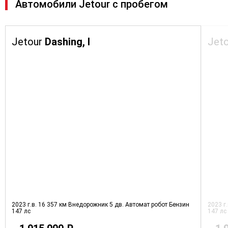
Автомобили Jetour с пробегом
Jetour
Dashing, I
Jet
2023 г.в.
16 357 км
Внедорожник 5 дв.
Автомат робот
Бензин
2023 г
147 лс
147 лс