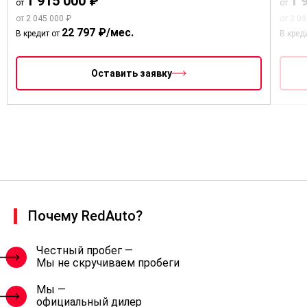
1 915 000 ₽
1 
от
от
от 2 045 000 ₽
от 2 0
22 797 ₽/мес.
В кредит от
В кред
Оставить заявку
Почему RedAuto?
Честный пробег —
Мы не скручиваем пробеги
Мы —
официальный дилер