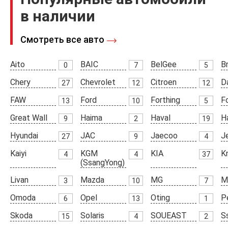
в наличии
Смотреть все авто
Aito
BAIC
BelGee
Br
0
7
5
Chery
Chevrolet
Citroen
D
27
12
12
FAW
Ford
Forthing
F
13
10
5
Great Wall
Haima
Haval
H
9
2
19
Hyundai
JAC
Jaecoo
J
27
9
4
Kaiyi
KGM
KIA
K
4
4
37
(SsangYong)
Livan
Mazda
MG
M
3
10
7
Omoda
Opel
Oting
P
6
13
1
Skoda
Solaris
SOUEAST
S
15
4
2