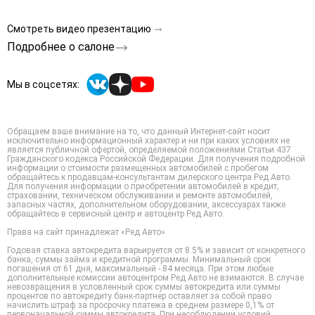
Смотреть видео презентацию
Подробнее о салоне
Мы в соцсетях:
Обращаем ваше внимание на то, что данный Интернет-сайт носит
исключительно информационный характер и ни при каких условиях не
является публичной офертой, определяемой положениями Статьи 437
Гражданского кодекса Российской Федерации. Для получения подробной
информации о стоимости размещенных автомобилей с пробегом
обращайтесь к продавцам-консультантам дилерского центра Ред Авто.
Для получения информации о приобретении автомобилей в кредит,
страховании, техническом обслуживании и ремонте автомобилей,
запасных частях, дополнительном оборудовании, аксессуарах также
обращайтесь в сервисный центр и автоцентр Ред Авто.
Права на сайт принадлежат «Ред Авто»
Годовая ставка автокредита варьируется от 8.5% и зависит от конкретного
банка, суммы займа и кредитной программы. Минимальный срок
погашения от 61 дня, максимальный - 84 месяца. При этом любые
дополнительные комиссии автоцентром Ред Авто не взимаются. В случае
невозвращения в условленный срок суммы автокредита или суммы
процентов по автокредиту банк-партнер оставляет за собой право
начислить штраф за просрочку платежа в среднем размере 0,1% от
первоначальной суммы автокредита. При несоблюдении условий