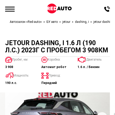
Автосалон «Red-auto»
БУ авто
jetour
dashing, i
jetour dashing, 
JETOUR DASHING, I 1.6 Л (190
Л.С.) 2023Г С ПРОБЕГОМ 3 908КМ
Пробег, км:
Коробка:
!Двигатель:
3 908
Автомат робот
1.6 л. / Бензин
Мощность:
Привод:
190 л.с.
Передний