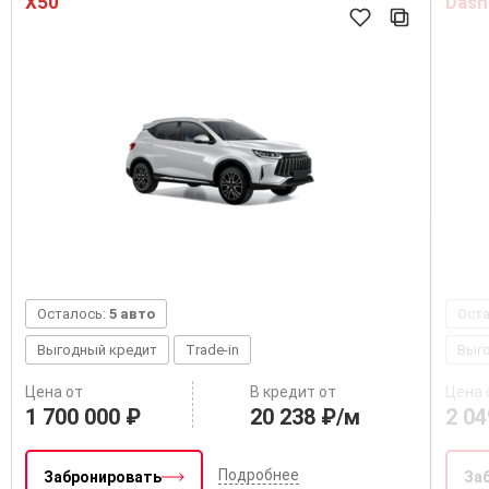
X50
Dash
Осталось:
5 авто
Ост
Выгодный кредит
Trade-in
Выг
Цена от
В кредит от
Цена 
1 700 000 ₽
20 238 ₽/м
2 04
Подробнее
Забронировать
За