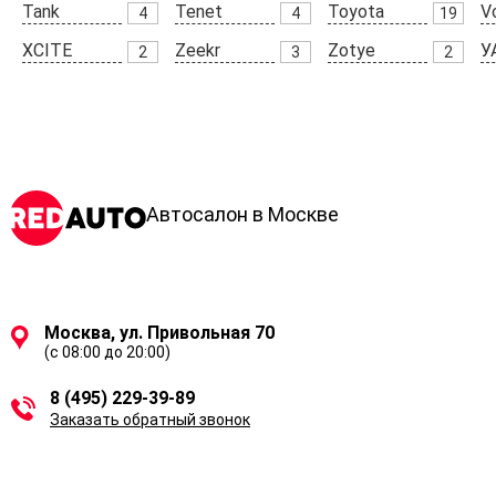
Tank
Tenet
Toyota
V
4
4
19
XCITE
Zeekr
Zotye
У
2
3
2
Автосалон в Москве
Москва, ул. Привольная 70
(с 08:00 до 20:00)
8 (495) 229-39-89
Заказать обратный звонок