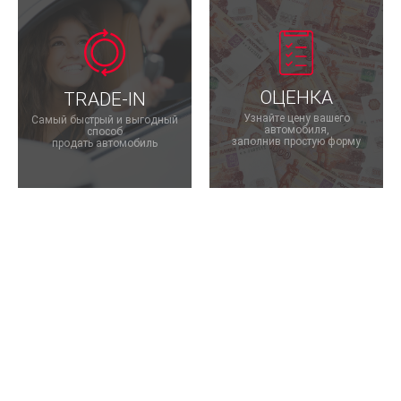
ОЦЕНКА
TRADE-IN
Узнайте цену вашего
Самый быстрый и выгодный
автомобиля,
способ
заполнив простую форму
продать автомобиль