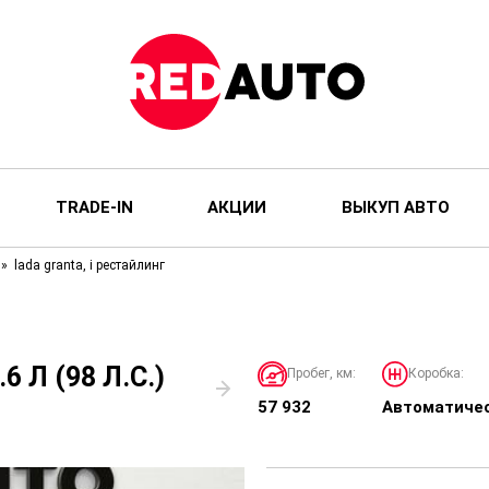
TRADE-IN
АКЦИИ
ВЫКУП АВТО
lada granta, i рестайлинг
 Л (98 Л.С.)
Пробег, км:
Коробка:
57 932
Автоматиче