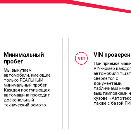
Минимальный
VIN проверен
пробег
При приемке маш
VIN-номер каждо
Мы выкупаем
автомобиля тщат
автомобили, имеющие
сверяется с
только РЕАЛЬНЫЙ
документами,
минимальный пробег.
табличками и/или
Каждая поступающая
выштамповками н
автомашина проходит
кузове, «Автотеко
доскональный
также с базой Г
технический осмотр.