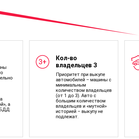
Кол-во
владельцев 3
ины
го
Приоритет при выкупе
ельно
автомобилей – машины с
минимальным
количеством владельцев
(от 1 до 3). Авто с
а
большим количеством
й», а
владельцев и «мутной»
ИБДД.
историей – выкупу не
подлежат.