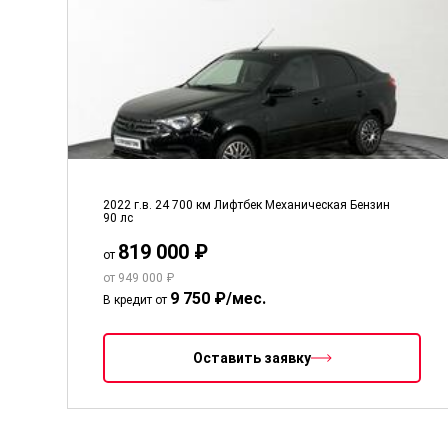
2022 г.в.
24 700 км
Лифтбек
Механическая
Бензин
90 лс
819 000 ₽
от
от 949 000 ₽
9 750 ₽/мес.
В кредит от
Оставить заявку