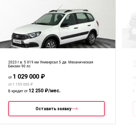
2023 г.в.
5 019 км
Универсал 5 дв.
Механическая
2
Бензин
90 лс
9
1 029 000 ₽
от
о
от 1 159 000 ₽
о
12 250 ₽/мес.
В кредит от
В
Оставить заявку