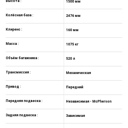
Высота :
1500 мм
1
Колёсная база :
2476 мм
2
Клиренс :
160 мм
1
Масса :
1075 кг
10
Объём багажника :
520 л
52
Трансмиссия :
Механическая
Р
Привод :
Передний
П
Передняя подвеска :
Независимая - McPherson
Н
Задняя подвеска :
Зависимая
З