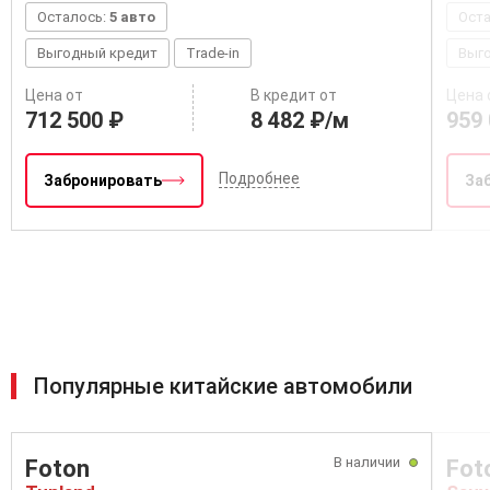
Осталось:
5 авто
Ост
Выгодный кредит
Trade-in
Выг
Цена от
В кредит от
Цена 
712 500 ₽
8 482 ₽/м
959 
Подробнее
Забронировать
За
Популярные китайские автомобили
В наличии
Foton
Fot