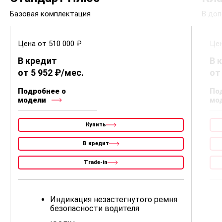
Базовая комплектация
В доп
Цена от 510 000 ₽
Цен
В кредит
В 
от 5 952 ₽/мес.
от
Подробнее о
По
модели
мо
Купить
В кредит
Trade-in
Индикация незастегнутого ремня
безопасности водителя