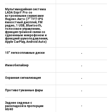
Мультимедийная система
LADA EnjoY Pro со
встроенными сервисами
Яндекс.Авто (7'' TFT-IPS
ёмкостный дисплей, FM
радио, 1 USB, Bluetooth,
-
голосовое управление,
функция громкой связи со
сдвоенным микрофоном и
функцией шумоподавления,
Apple CarPlay, Android Auto)
15'' легкосплавные диски
-
Иммобилайзер
-
Охранная сигнализация
-
Противотуманные фары
-
Заднее сиденье с
раскладкой в пропорции
-
60/40