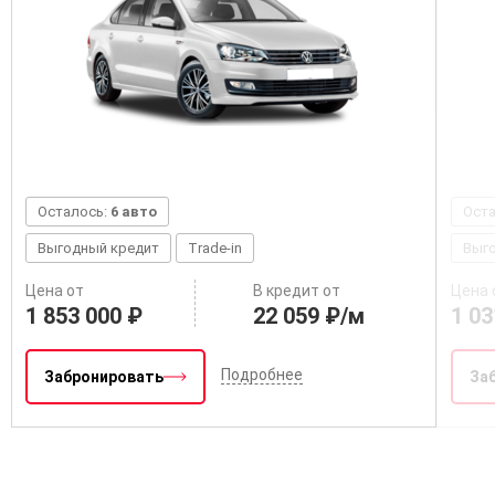
Осталось:
6 авто
Ост
Выгодный кредит
Trade-in
Выг
Цена от
В кредит от
Цена 
1 853 000 ₽
22 059 ₽/м
1 03
Подробнее
Забронировать
За