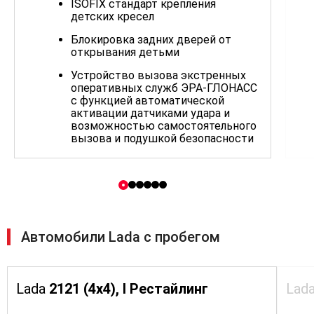
ISOFIX стандарт крепления
детских кресел
Блокировка задних дверей от
открывания детьми
Устройство вызова экстренных
оперативных служб ЭРА-ГЛОНАСС
с функцией автоматической
активации датчиками удара и
возможностью самостоятельного
вызова и подушкой безопасности
водителя
ABS, EBD - Антиблокировочная
система тормозов с электронным
распределением тормозных
усилий
Автомобили Lada с пробегом
Экологический класс Евро 5
Розетка 12В на центральной
консоли
Lada
2121 (4x4), I Рестайлинг
Lad
Воздушный фильтр салона