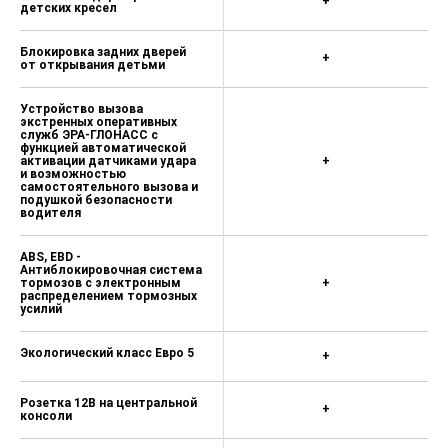
+
детских кресел
Блокировка задних дверей
+
от открывания детьми
Устройство вызова
экстренных оперативных
служб ЭРА-ГЛОНАСС с
функцией автоматической
активации датчиками удара
+
и возможностью
самостоятельного вызова и
подушкой безопасности
водителя
ABS, EBD -
Антиблокировочная система
тормозов с электронным
+
распределением тормозных
усилий
Экологический класс Евро 5
+
Розетка 12В на центральной
+
консоли