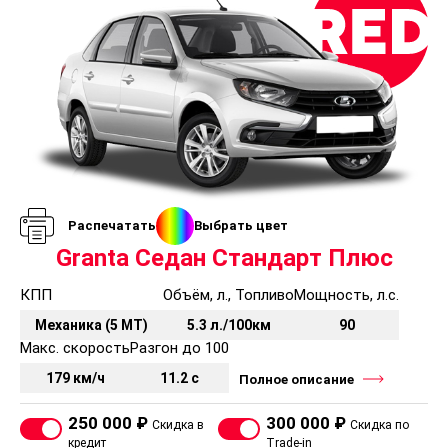
Распечатать
Выбрать цвет
Granta Седан Стандарт Плюс
КПП
Объём, л., Топливо
Мощность, л.с.
Механика (5 MT)
5.3 л./100км
90
Макс. скорость
Разгон до 100
179 км/ч
11.2 с
Полное описание
250 000 ₽
300 000 ₽
Скидка в
Скидка по
кредит
Trade-in