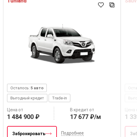
Tunland
Sauv
Осталось:
5 авто
Ост
Выгодный кредит
Trade-in
Выг
Цена от
В кредит от
Цена 
1 484 900 ₽
17 677 ₽/м
1 33
Подробнее
Забронировать
За