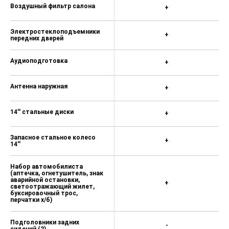
Воздушный фильтр салона
+
Электростеклоподъемники
+
передних дверей
Аудиоподготовка
+
Антенна наружная
+
14'' стальные диски
+
Запасное стальное колесо
+
14''
Набор автомобилиста
(аптечка, огнетушитель, знак
аварийной остановки,
+
светоотражающий жилет,
буксировочный трос,
перчатки х/б)
Подголовники задних
-
сидений (2)