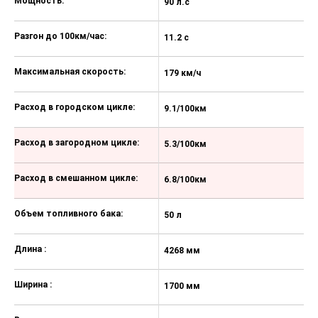
Мощность:
90 л.с
10
Разгон до 100км/час:
11.2 с
12
Максимальная скорость:
179 км/ч
18
Расход в городском цикле:
9.1/100км
8
Расход в загородном цикле:
5.3/100км
5
Расход в смешанном цикле:
6.8/100км
6
Объем топливного бака:
50 л
50
Длина :
4268 мм
4
Ширина :
1700 мм
1