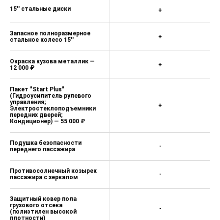
15'' стальные диски
+
Запасное полноразмерное
+
стальное колесо 15''
Окраска кузова металлик —
+
12 000 ₽
Пакет "Start Plus"
(Гидроусилитель рулевого
управления;
+
Электростеклоподъемники
передних дверей;
Кондиционер) — 55 000 ₽
Подушка безопасности
-
переднего пассажира
Противосолнечный козырек
-
пассажира с зеркалом
Защитный ковер пола
грузового отсека
-
(полиэтилен высокой
плотности)