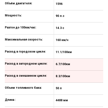
Объём двигателя:
1596
1
Мощность:
90 л.с
10
Разгон до 100км/час:
14.3 с
13
Максимальная скорость:
160 км/ч
17
Расход в городском цикле:
11.1/100км
1
Расход в загородном цикле:
6.7/100км
6
Расход в смешанном цикле:
8.3/100км
8
Объем топливного бака:
50 л
50
Длина :
4488 мм
4