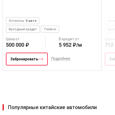
Осталось:
5 авто
Ост
Выгодный кредит
Trade-in
Выг
Цена от
В кредит от
Цена 
500 000 ₽
5 952 ₽/м
712 
Подробнее
Забронировать
За
Популярные китайские автомобили