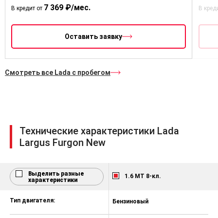
55 000 ₽
7 369 ₽/мес.
В кредит от
В кред
Оставить заявку
Смотреть все Lada с пробегом
Технические характеристики Lada
Largus Furgon New
Выделить разные
1.6 MT 8-кл.
характеристики
Тип двигателя:
Бензиновый
Б