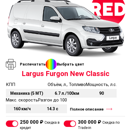
Распечатать
Выбрать цвет
Largus Furgon New Classic
КПП
Объём, л., Топливо
Мощность, л.с.
Механика (5 MT)
6.7 л./100км
90
Макс. скорость
Разгон до 100
160 км/ч
14.3 с
Полное описание
250 000 ₽
300 000 ₽
Скидка в
Скидка по
кредит
Trade-in