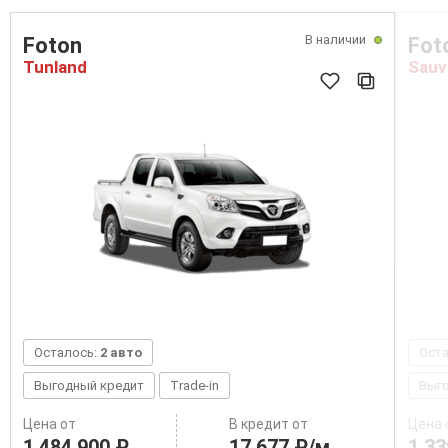
В наличии
Foton
Fot
Tunland
Sauv
Осталось:
2 авто
Ост
Выгодный кредит
Trade-in
Выг
Цена от
В кредит от
Цена 
1 484 900 ₽
17 677 ₽/м
1 33