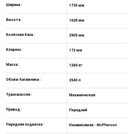
Ширина :
1735 мм
1
Высота :
1628 мм
1
Колёсная база :
2905 мм
2
Клиренс :
172 мм
1
Масса :
1260 кг
12
Объём багажника :
2540 л
25
Трансмиссия :
Механическая
М
Привод :
Передний
П
Передняя подвеска :
Независимая - McPherson
Н