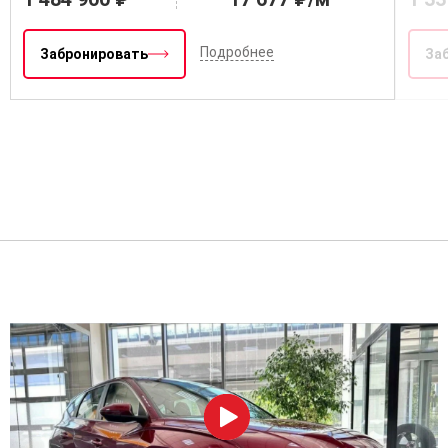
Подробнее
Забронировать
За