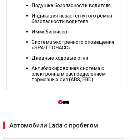
Подушка безопасности водителя
Индикация незастегнутого ремня
безопасности водителя
Иммобилайзер
Система экстренного оповещения
«ЭРА-ГЛОНАСС»
Дневные ходовые огни
Антиблокировочная система с
электронным распределением
тормозных сил (ABS, EBD)
Защита двигателя и подкапотного
пространства
Бортовой компьютер
Розетка 12V на центральной
консоли
Автомобили Lada с пробегом
Регулируемая по высоте рулевая
колонка