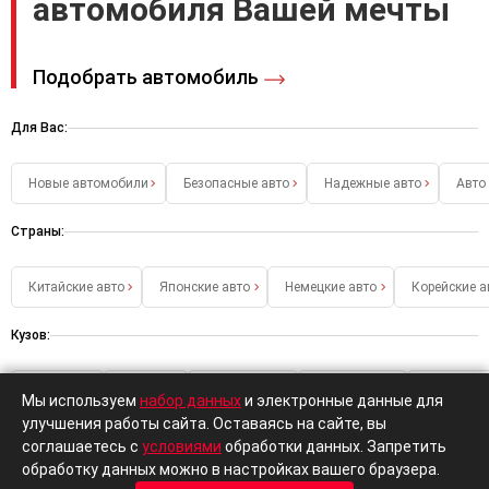
автомобиля Вашей мечты
Подобрать автомобиль
Для Вас:
Новые автомобили
Безопасные авто
Надежные авто
Авто
Страны:
Китайские авто
Японские авто
Немецкие авто
Корейские а
Кузов:
Хэтчбеки
Седаны
Универсалы
Кроссоверы
Внедорож
Мы используем
набор данных
и электронные данные для
улучшения работы сайта. Оставаясь на сайте, вы
соглашаетесь с
условиями
обработки данных. Запретить
обработку данных можно в настройках вашего браузера.