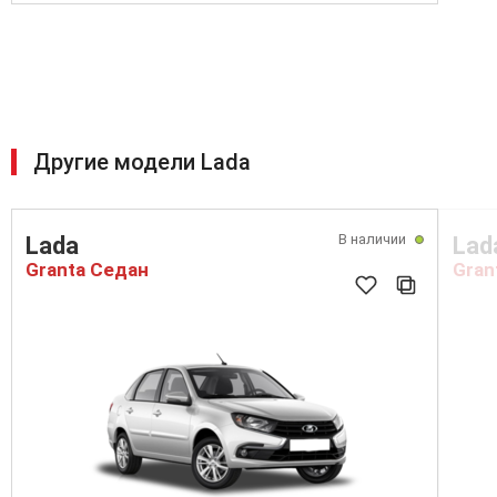
Другие модели Lada
В наличии
Lada
Lad
Granta Седан
Gran