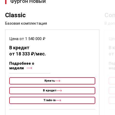
Фургон Новый
Classic
Com
Базовая комплектация
В доп
Цена от 1 540 000 ₽
Цен
В кредит
В 
от 18 333 ₽/мес.
от
Подробнее о
По
модели
мо
Купить
В кредит
Trade-in