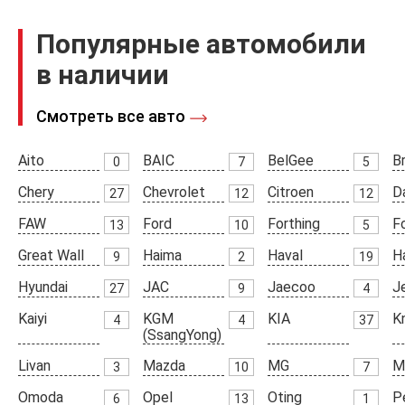
Популярные автомобили
в наличии
Смотреть все авто
Aito
BAIC
BelGee
Br
0
7
5
Chery
Chevrolet
Citroen
D
27
12
12
FAW
Ford
Forthing
F
13
10
5
Great Wall
Haima
Haval
H
9
2
19
Hyundai
JAC
Jaecoo
J
27
9
4
Kaiyi
KGM
KIA
K
4
4
37
(SsangYong)
Livan
Mazda
MG
M
3
10
7
Omoda
Opel
Oting
P
6
13
1