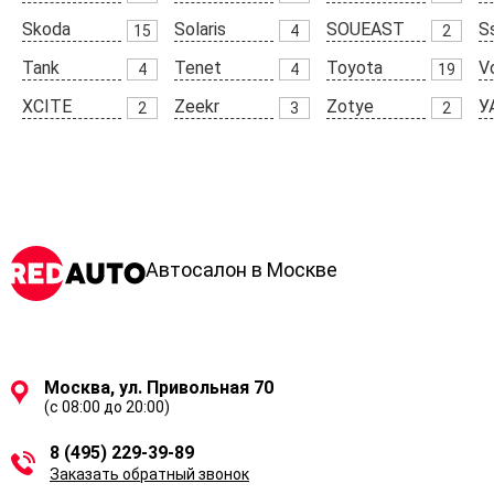
Skoda
Solaris
SOUEAST
S
15
4
2
Tank
Tenet
Toyota
V
4
4
19
XCITE
Zeekr
Zotye
У
2
3
2
Автосалон в Москве
Москва, ул. Привольная 70
(с 08:00 до 20:00)
8 (495) 229-39-89
Заказать обратный звонок