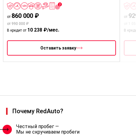
860 000 ₽
92
от
от
от 990 000 ₽
от 1 0
10 238 ₽/мес.
В кредит от
В кред
Оставить заявку
Почему RedAuto?
Честный пробег —
Мы не скручиваем пробеги