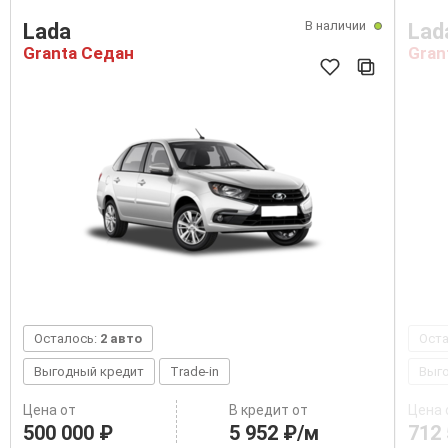
В наличии
Lada
Lad
Granta Седан
Gran
Осталось:
2 авто
Ост
Выгодный кредит
Trade-in
Выг
Цена от
В кредит от
Цена 
500 000 ₽
5 952 ₽/м
712 