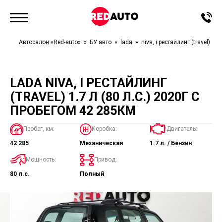
Автосалон «Red-auto»
БУ авто
lada
niva, i рестайлинг (travel)
l
LADA NIVA, I РЕСТАЙЛИНГ
(TRAVEL) 1.7 Л (80 Л.С.) 2020Г С
ПРОБЕГОМ 42 285КМ
Пробег, км:
Коробка:
!Двигатель:
42 285
Механическая
1.7 л. / Бензин
Мощность:
Привод:
80 л.с.
Полный