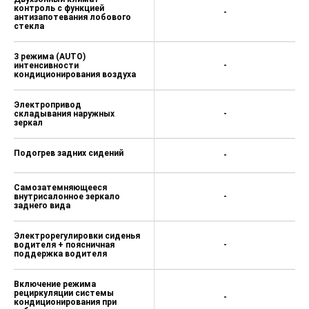
контроль с функцией
-
антизапотевания лобового
стекла
3 режима (AUTO)
интенсивности
-
кондиционирования воздуха
Электропривод
складывания наружных
-
зеркал
Подогрев задних сидений
-
Самозатемняющееся
внутрисалонное зеркало
-
заднего вида
Электрорегулировки сиденья
водителя + поясничная
-
поддержка водителя
Включение режима
рециркуляции системы
-
кондиционирования при