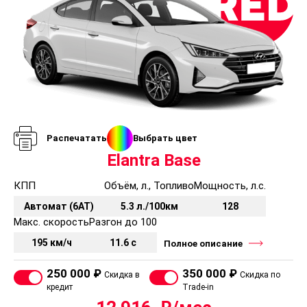
Распечатать
Выбрать цвет
Elantra Base
КПП
Объём, л., Топливо
Мощность, л.с.
Автомат (6АТ)
5.3 л./100км
128
Макс. скорость
Разгон до 100
195 км/ч
11.6 с
Полное описание
250 000 ₽
350 000 ₽
Скидка в
Скидка по
кредит
Trade-in