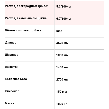
Круиз-контроль с управлением на
Расход в загородном цикле:
5.3/100км
5
руле
Электропривод и подогрев
Расход в смешанном цикле:
6.7/100км
7
наружных зеркал
Передние и задние электрические
Объем топливного бака:
50 л
50
стеклоподъемники
Длина :
4620 мм
4
Ширина :
1800 мм
1
Высота :
1450 мм
1
Колёсная база :
2700 мм
2
Клиренс :
150 мм
1
Масса :
1800 кг
18