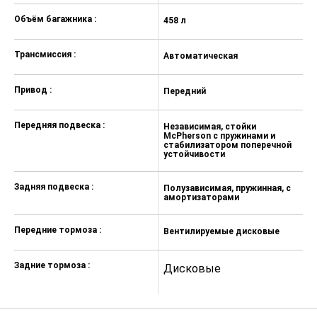
Объём багажника :
458 л
45
Трансмиссия :
Автоматическая
М
Привод :
Передний
П
Передняя подвеска :
Независимая, стойки
Н
McPherson с пружинами и
M
стабилизатором поперечной
с
устойчивости
у
Задняя подвеска :
Полузависимая, пружинная, с
П
амортизаторами
а
Передние тормоза :
Вентилируемые дисковые
В
Задние тормоза :
Дисковые
Д