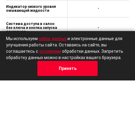
Индикатор низкого уровня
-
омывающей жидкости
Система доступа в салон
без ключа и кнопка запуска
-
двигателя
Мы используем
набор данных
и электронные данные для
улучшения работы сайта. Оставаясь на сайте, вы
Задние фонари со
-
светодиодами
соглашаетесь с
условиями
обработки данных. Запретить
обработку данных можно в настройках вашего браузера.
Принять
Кредит
Отзывы
Позвонить
Адрес
Trade-In
Другие автомобили в кузове Седаны
В наличии
Volkswagen
Lad
Polo
Vest