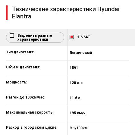
высоте и вылету
Технические характеристики Hyundai
Устройство вызова экстренных
Elantra
служб "Эра-Глонасс"
Фронтальные подушки
безопасности водителя и
Выделить разные
1.6 6AT
переднего пассажира
характеристики
Bluetooth
Тип двигателя:
Бензиновый
Б
Камера заднего вида
Объём двигателя:
1591
1
Управление магнитолой на руле
Аудиосистема с цветным
Мощность:
128 л.с
15
семидюймовым сенсорным
экраном и интеграцией со
смартфонами Apple и Android
Разгон до 100км/час:
11.6 с
8.
Система помощи при трогании на
подъеме
Максимальная скорость:
195 км/ч
20
Датчик давления в шинах
Расход в городском цикле:
9.1/100км
9
Датчик света