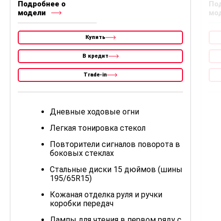
Подробнее о
По
модели
мо
Купить
В кредит
Trade-in
Дневные ходовые огни
Легкая тонировка стекол
Повторители сигналов поворота в
боковых стеклах
Стальные диски 15 дюймов (шины
195/65R15)
Кожаная отделка руля и ручки
коробки передач
Лампы для чтения в первом ряду с