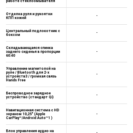
работе стеклоомывателя
Отделка руля и рукоятки
-
КПП кожей
Центральный подлокотник с
-
боксом
Складывающаяся спинка
заднего сиденья в пропорции
-
60:40
Управление магнитолой на
руле / Bluetooth для 2-х
-
устройств3 / громкая связь
Hands Free
Беcпроводное зарядное
-
устройство (стандарт Qi)
Навигационная система с HD
экраном 10,25" (Apple
-
CarPlay™/Android Auto™1 )
Блок управления аудио на
-