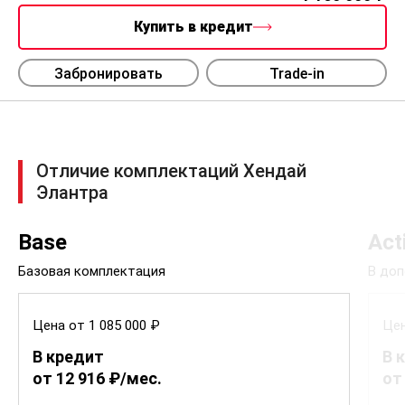
Купить в кредит
Забронировать
Trade-in
Отличие комплектаций Хендай
Элантра
Base
Act
Базовая комплектация
В доп
Цена от 1 085 000 ₽
Цен
В кредит
В 
от 12 916 ₽/мес.
от