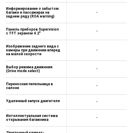
Информирование о забытом
багаже и пассажирах на
-
заднем ряду (ROA warning)
Панель приборов Supervision
-
с TFT экраном 4.2"
Изображение заднего вида с
камеры при движении вперед
-
на малой скорости
Выбор режима движения
-
(Drive mode select)
Переносная пепельница в
-
салоне
Удаленный запуск двигателя
-
Интеллектуальная система
-
открывания багажника
Двухзонный климат-