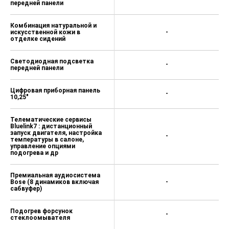
передней панели
Комбинация натуральной и
искусственной кожи в
-
отделке сидений
Светодиодная подсветка
-
передней панели
Цифровая приборная панель
-
10,25"
Телематические сервисы
Bluelink7 : дистанционный
запуск двигателя, настройка
-
температуры в салоне,
управление опциями
подогрева и др
Премиальная аудиосистема
Bose (8 динамиков включая
-
сабвуфер)
Подогрев форсунок
-
стеклоомывателя