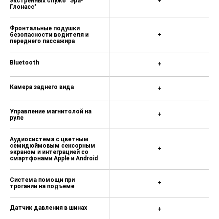
экстренных служб "Эра-
+
Глонасс"
Фронтальные подушки
безопасности водителя и
+
переднего пассажира
Bluetooth
+
Камера заднего вида
+
Управление магнитолой на
+
руле
Аудиосистема с цветным
семидюймовым сенсорным
+
экраном и интеграцией со
смартфонами Apple и Android
Система помощи при
+
трогании на подъеме
Датчик давления в шинах
+