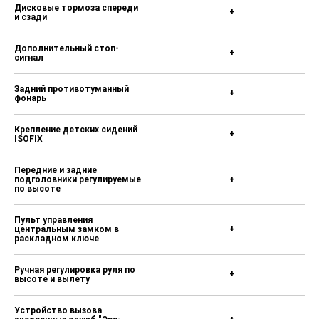
Дисковые тормоза спереди
+
и сзади
Дополнительный стоп-
+
сигнал
Задний противотуманный
+
фонарь
Крепление детских сидений
+
ISOFIX
Передние и задние
подголовники регулируемые
+
по высоте
Пульт управления
центральным замком в
+
раскладном ключе
Ручная регулировка руля по
+
высоте и вылету
Устройство вызова