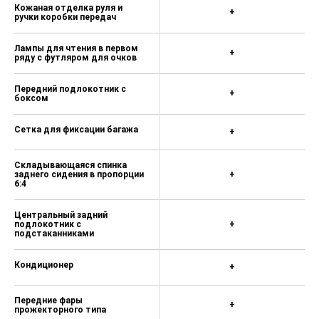
Кожаная отделка руля и
+
ручки коробки передач
Лампы для чтения в первом
+
ряду с футляром для очков
Передний подлокотник с
+
боксом
Сетка для фиксации багажа
+
Складывающаяся спинка
заднего сидения в пропорции
+
6:4
Центральный задний
подлокотник с
+
подстаканниками
Кондиционер
+
Передние фары
+
прожекторного типа