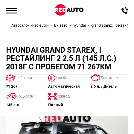
Автосалон «Red-auto»
БУ авто
hyundai
grand starex, i рестайлинг
HYUNDAI GRAND STAREX, I
РЕСТАЙЛИНГ 2 2.5 Л (145 Л.С.)
2018Г С ПРОБЕГОМ 71 267КМ
Пробег, км:
Коробка:
!Двигатель:
71 267
Автоматическая
2.5 л. / Дизель
Мощность:
Привод:
145 л.с.
Полный