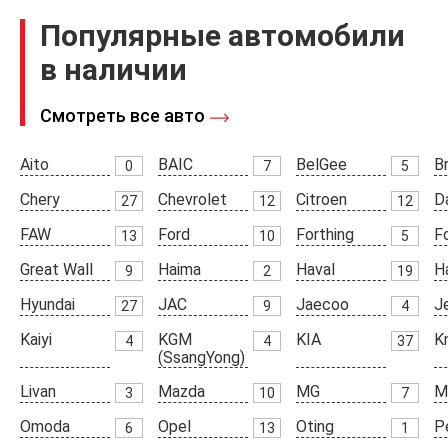
Популярные автомобили
в наличии
Смотреть все авто
Aito
BAIC
BelGee
Br
0
7
5
Chery
Chevrolet
Citroen
D
27
12
12
FAW
Ford
Forthing
F
13
10
5
Great Wall
Haima
Haval
H
9
2
19
Hyundai
JAC
Jaecoo
J
27
9
4
Kaiyi
KGM
KIA
K
4
4
37
(SsangYong)
Livan
Mazda
MG
M
3
10
7
Omoda
Opel
Oting
P
6
13
1