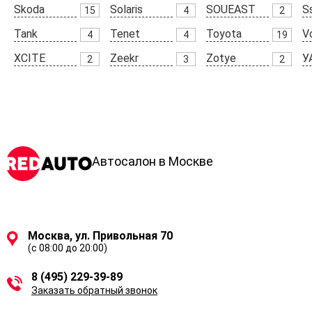
Skoda
Solaris
SOUEAST
S
15
4
2
Tank
Tenet
Toyota
V
4
4
19
XCITE
Zeekr
Zotye
У
2
3
2
Автосалон в Москве
Москва, ул. Привольная 70
(с 08:00 до 20:00)
8 (495) 229-39-89
Заказать обратный звонок