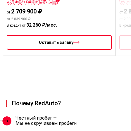
2 709 900 ₽
2 
от
от
от 2 839 900 ₽
от 2 9
32 260 ₽/мес.
В кредит от
В кред
Оставить заявку
Почему RedAuto?
Честный пробег —
Мы не скручиваем пробеги