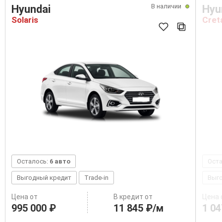
В наличии
Hyundai
Hyu
Solaris
Cret
Осталось:
6 авто
Ост
Выгодный кредит
Trade-in
Выг
Цена от
В кредит от
Цена 
995 000 ₽
11 845 ₽/м
1 04