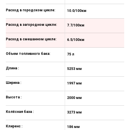
Запуск двигателя с кнопки
Дистанционный запуск двигателя
Расход в городском цикле:
10.0/100км
1
Регулировка руля по вылету
Расход в загородном цикле:
7.7/100км
8
Регулировка руля по высоте
Электрообогрев форсунок
Расход в смешанном цикле:
6.5/100км
7
стеклоомывателей
Электрообогрев боковых зеркал
Объем топливного бака:
75 л
75
Датчик света
Длина :
5253 мм
5
Электрообогрев лобового стекла
Розетка 220V
Ширина :
1997 мм
1
Android Auto
Высота :
2000 мм
2
USB
Мультимедиа система с ЖК-
Колёсная база :
3273 мм
3
экраном
CarPlay
Клиренс :
186 мм
1