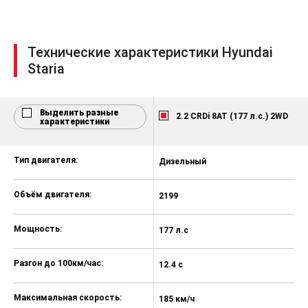
Электропривод зеркал
Бортовой компьютер
Усилитель руля
Технические характеристики Hyundai
Staria
Электронная приборная панель
Климат-контроль 2-зонный
Выделить разные
Электроскладывание зеркал
2.2 CRDi 8AT (177 л.с.) 2WD
характеристики
Камера задняя
Подрулевые лепестки
Тип двигателя:
Дизельный
Д
переключения передач
Парктроник задний
Объём двигателя:
2199
2
Система выбора режима
движения
Мощность:
177 л.с
17
Электростеклоподъёмники
Разгон до 100км/час:
передние
12.4 с
13
Система доступа без ключа
Максимальная скорость:
185 км/ч
18