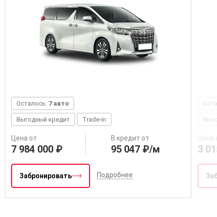
Осталось:
7 авто
Ост
Выгодный кредит
Trade-in
Выг
Цена от
В кредит от
Цена 
7 984 000 ₽
95 047 ₽/м
3 01
Подробнее
Забронировать
За