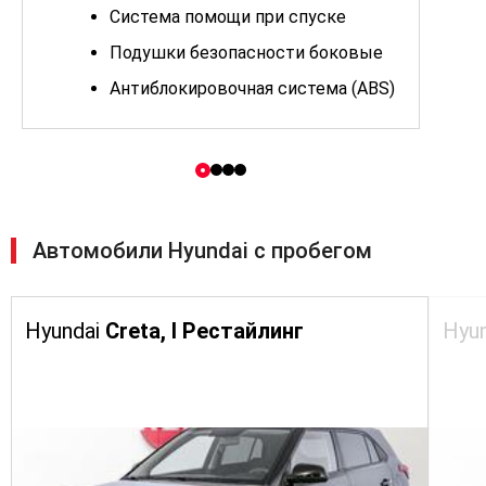
Система помощи при спуске
Подушки безопасности боковые
Антиблокировочная система (ABS)
Антипробуксовочная система
(ASR)
Система стабилизации (ESP)
Подушка безопасности водителя
Автомобили Hyundai с пробегом
Крепление детского кресла
(задний ряд) ISOFIX
Система помощи при старте в гору
(HSA)
Hyundai
Creta, I Рестайлинг
Hyu
Датчик давления в шинах
Блокировка замков задних дверей
Центральный замок
Сигнализация