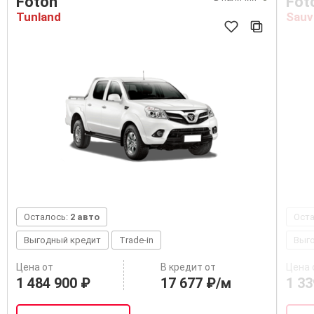
Foton
Fot
Tunland
Sauv
Осталось:
2 авто
Ост
Выгодный кредит
Trade-in
Выг
Цена от
В кредит от
Цена 
1 484 900 ₽
17 677 ₽/м
1 33