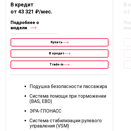
В кредит
В 
от 43 321 ₽/мес.
от
Подробнее о
По
модели
мо
Купить
В кредит
Trade-in
Подушка безопасности пассажира
Система помощи при торможении
(BAS, EBD)
ЭРА-ГЛОНАСС
Система стабилизации рулевого
управления (VSM)