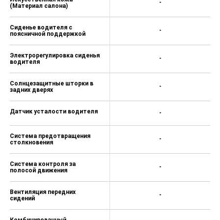
-
(Материал салона)
Сиденье водителя с
-
поясничной поддержкой
Электрорегулировка сиденья
-
водителя
Солнцезащитные шторки в
-
задних дверях
Датчик усталости водителя
-
Система предотвращения
-
столкновения
Система контроля за
-
полосой движения
Вентиляция передних
-
сидений
Комбинированный