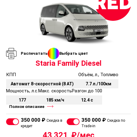
Распечатать
Выбрать цвет
Staria Family Diesel
КПП
Объём, л., Топливо
Автомат 8-скоростной (8 AT)
7.7 л./100км
Мощность, л.с.
Макс. скорость
Разгон до 100
177
185 км/ч
12.4 с
Полное описание
350 000 ₽
350 000 ₽
Скидка в
Скидка по
кредит
Trade-in
43 321