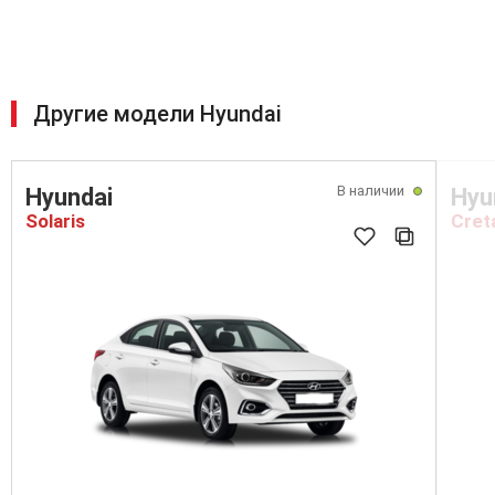
Другие модели Hyundai
В наличии
Hyundai
Hyu
Solaris
Cret