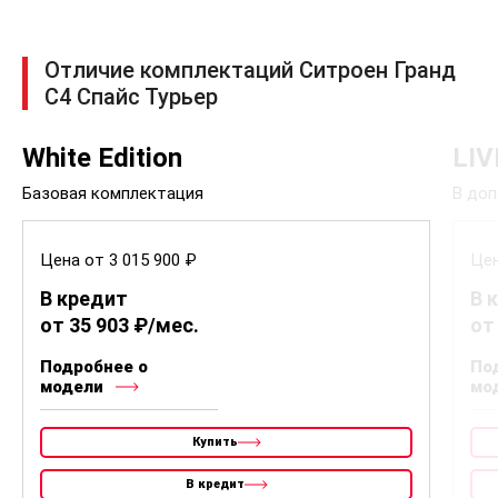
Отличие комплектаций Ситроен Гранд
С4 Спайс Турьер
White Edition
LIV
Базовая комплектация
В доп
Цена от 3 015 900 ₽
Цен
В кредит
В 
от 35 903 ₽/мес.
от
Подробнее о
По
модели
мо
Купить
В кредит