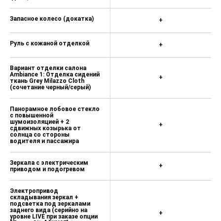
Запасное колесо (докатка)
+
Руль с кожаной отделкой
+
Вариант отделки салона
Ambiance 1: Отделка сидений
+
ткань Grey Milazzo Cloth
(сочетание черный/серый)
Панорамное лобовое стекло
с повышенной
шумоизоляцией + 2
+
сдвижных козырька от
солнца со стороны
водителя и пассажира
Зеркала с электрическим
+
приводом и подогревом
Электропривод
складывания зеркал +
подсветка под зеркалами
заднего вида (серийно на
+
уровне LIVE при заказе опции