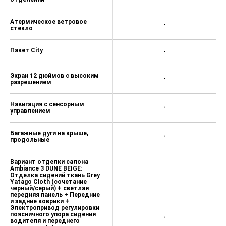
Атермическое ветровое
-
стекло
Пакет City
-
Экран 12 дюймов с высоким
-
разрешением
Навигация с сенсорным
-
управлением
Багажные дуги на крыше,
-
продольные
Вариант отделки салона
Ambiance 3 DUNE BEIGE:
Отделка сидений ткань Grey
Yatago Cloth (сочетание
черный/серый) + светлая
передняя панель + Передние
и задние коврики +
Электропривод регулировки
поясничного упора сидения
-
водителя и переднего