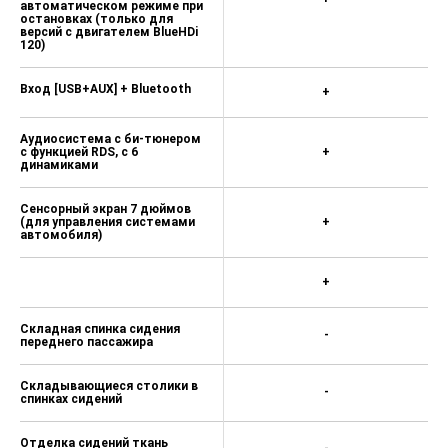
автоматическом режиме при
остановках (только для
версий с двигателем BlueHDi
120)
Вход [USB+AUX] + Bluetooth
+
Аудиосистема с би-тюнером
c функцией RDS, с 6
+
динамиками
Сенсорный экран 7 дюймов
(для управления системами
+
автомобиля)
+
Складная спинка сидения
-
переднего пассажира
Складывающиеся столики в
-
спинках сидений
Отделка сидений ткань