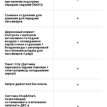
+
при наличии подогрева
передних сидений (NA01))
Съемное отделение для
хранения для передних
+
пассажиров
Двухзонный климат-
контроль с выбором
интенсивности подачи
воздуха + охлаждаемое
+
перчаточное отделение +
Воздуховоды с регулировкой
поступления воздуха для
пассажиров 2 ряда
Пакет City (Датчики
парковки в заднем бампере +
+
электропривод складывания
зеркал)
Запуск двигателя без ключа
+
Система Stop&Start,
позволяющая
останавливать и мгновенно
запускать ДВС в
+