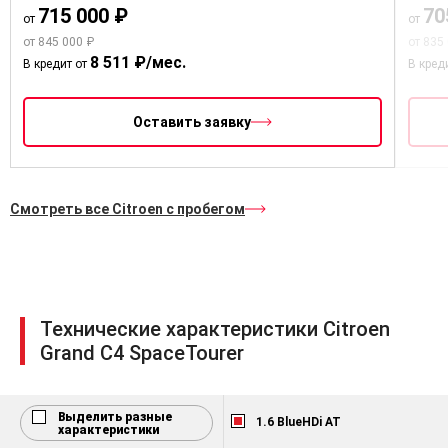
715 000 ₽
70
(LA04))
от
от
от 845 000 ₽
от 835
Окраска лак BLANC BANQUISE
8 511 ₽/мес.
(WPP0)
В кредит от
В кред
Штампованные диски 16" HEGOA
Оставить заявку
Автоматический электрический
стояночный тормоз
Антиблокировочная система
тормозов (АBS)
Смотреть все Citroen с пробегом
Электронная система
распределения тормозных усилий
(REF)
Помощь при экстренном
торможении (AFU)
Технические характеристики Citroen
Grand C4 SpaceTourer
Электронная система
стабилизации динамической
стабилизации (CDS) +
Антипробуксовочная система
Выделить разные
1.6 BlueHDi AT
(АSR)
характеристики