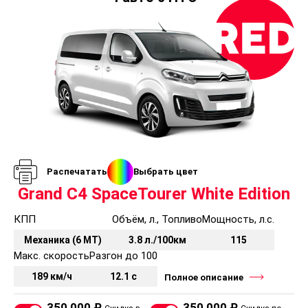
Распечатать
Выбрать цвет
Grand C4 SpaceTourer White Edition
КПП
Объём, л., Топливо
Мощность, л.с.
Механика (6 MT)
3.8 л./100км
115
Макс. скорость
Разгон до 100
189 км/ч
12.1 с
Полное описание
350 000 ₽
350 000 ₽