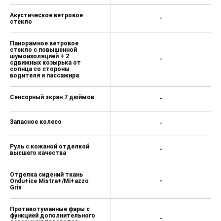
Акустическое ветровое
-
стекло
Панорамное ветровое
стекло с повышенной
шумоизоляцией + 2
-
сдвижных козырька от
солнца со стороны
водителя и пассажира
Сенсорный экран 7 дюймов
-
Запасное колесо
-
Руль с кожаной отделкой
-
высшего качества
Отделка сидений ткань
Ondu+ice Mistra+/Mi+azzo
-
Gris
Противотуманные фары с
функцией дополнительного
-