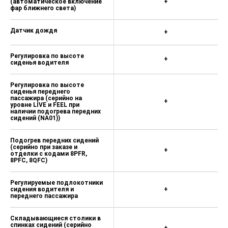
(автоматическое включение
+
фар ближнего света)
Датчик дождя
+
Регулировка по высоте
+
сиденья водителя
Регулировка по высоте
сиденья переднего
пассажира (серийно на
+
уровне LIVE и FEEL при
наличии подогрева передних
сидений (NA01))
Подогрев передних сидений
(серийно при заказе и
+
отделки с кодами 8PFR,
8PFC, 8QFC)
Регулируемые подлокотники
сидения водителя и
+
переднего пассажира
Складывающиеся столики в
спинках сидений (серийно