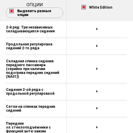
ОПЦИИ
White Edition
Выделить разные
опции
2-й ряд: Три независимых
+
складывающихся сидения
Продольная регулировка
+
сидений 2-го ряда
Складная спинка сидения
переднего пассажира
(серийно при наличии
+
подогрева передних сидений
(NA01))
Сидения 2-ой ряда с
+
продольной регулировкой
Сетки на спинках передних
+
сидений
Передние
эл.стеклоподъёмники с
+
функцией анти-зажим