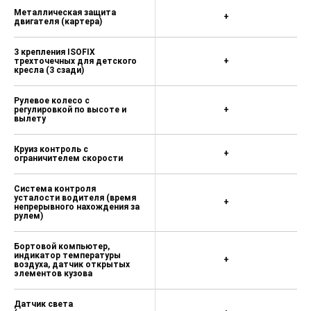
Металлическая защита
+
двигателя (картера)
3 крепления ISOFIX
трехточечных для детского
+
кресла (3 сзади)
Рулевое колесо с
регулировкой по высоте и
+
вылету
Круиз контроль с
+
ограничителем скорости
Система контроля
усталости водителя (время
+
непрерывного нахождения за
рулем)
Бортовой компьютер,
индикатор температуры
+
воздуха, датчик открытых
элементов кузова
Датчик света