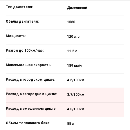
Автоматическая блокировка
Тип двигателя:
дверей при скорости свыше 10
Дизельный
Б
км/ч
Объём двигателя:
1560
1
Передняя подушка безопасности
водителя, передняя подушка
безопасности пассажира
Мощность:
120 л.с
15
(отключаемая)
Передние боковые подушки
Разгон до 100км/час:
11.5 с
9.
безопасности
Боковые шторки безопасности
Максимальная скорость:
189 км/ч
20
передние и задние
Металлическая защита двигателя
Расход в городском цикле:
4.6/100км
8
(картера)
3 крепления ISOFIX трехточечных
Расход в загородном цикле:
3.7/100км
5
для детского кресла (3 сзади)
Рулевое колесо с регулировкой по
Расход в смешанном цикле:
4.0/100км
6
высоте и вылету
Круиз контроль с ограничителем
Объем топливного бака:
55 л
55
скорости