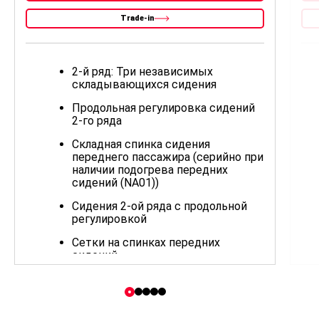
Trade-in
2-й ряд: Три независимых
складывающихся сидения
Продольная регулировка сидений
2-го ряда
Складная спинка сидения
переднего пассажира (серийно при
наличии подогрева передних
сидений (NA01))
Сидения 2-ой ряда с продольной
регулировкой
Сетки на спинках передних
сидений
Передние эл.стеклоподъёмники с
функцией анти-зажим
Запасное колесо (докатка)