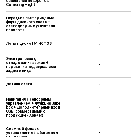
освещения поворотов
Cornering +light
Передние светодиодные
фары дневного света +
-
светодиодные указатели
поворота
Литые диски 16" NOTOS
-
Электропривод
складывания зеркал +
-
подсветка под зеркалами
заднего вида
Датчик света
-
Навигация с сенсорным
управлением + Функция Juke
box + Дополнительный вход
-
USB, совместимый с
продукцией App+e®
Съемный фонарь,
установленный в багажном
-
отделении