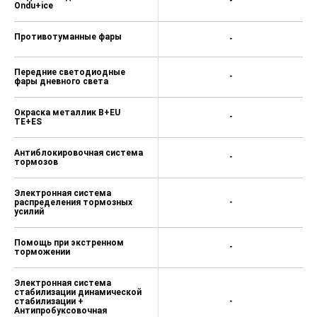
-
Ondu+ice
Противотуманные фары
-
Передние светодиодные
-
фары дневного света
Окраска металлик B+EU
-
TE+ES
Антиблокировочная система
-
тормозов
Электронная система
распределения тормозных
-
усилий
Помощь при экстренном
-
торможении
Электронная система
стабилизации динамической
стабилизации +
-
Антипробуксовочная