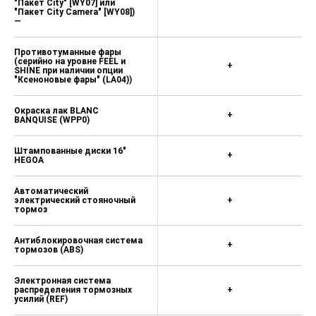
"Пакет City" [WY07] или
"Пакет City Camera" [WY08])
—
Противотуманные фары
(серийно на уровне FEEL и
+
SHINE при наличии опции
"Ксеноновые фары" (LA04))
Окраска лак BLANC
+
BANQUISE (WPP0)
Штампованные диски 16"
+
HEGOA
Автоматический
электрический стояночный
+
тормоз
Антиблокировочная система
+
тормозов (АBS)
Электронная система
распределения тормозных
+
усилий (REF)