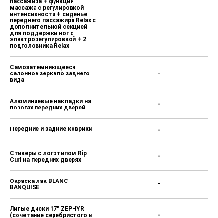
пассажира + функция
массажа с регулировкой
интенсивности + сиденье
переднего пассажира Relax с
дополнительной секцией
для поддержки ног с
электрорегулировкой + 2
подголовника Relax
Самозатемняющееся
салонное зеркало заднего
-
вида
Алюминиевые накладки на
-
порогах передних дверей
Передние и задние коврики
-
Стикеры c логотипом Rip
-
Curl на передних дверях
Окраска лак BLANC
-
BANQUISE
Литые диски 17" ZEPHYR
(сочетание серебристого и
-