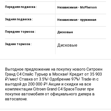
Регулируемые подлокотники
Передняя подвеска :
Независимая - McPherson
Н
сидения водителя и переднего
пассажира
Задняя подвеска :
Независимая - пружинная
П
Складывающиеся столики в
спинках сидений (серийно при
наличии подогрева передних
Передние тормоза :
Дисковые
Д
сидений (NA01))
Съемное отделение для хранения
Задние тормоза :
Дисковые
Д
для передних пассажиров
Двухзонный климат-контроль с
выбором интенсивности подачи
воздуха + охлаждаемое
Выгодное предложение на покупку нового Ситроен
перчаточное отделение +
Гранд С4 Спайс Турьер в Москве! Кредит от 35 903
Воздуховоды с регулировкой
₽/мес! Ставка от 3.5%! Одобрение 97%! Trade-in с
поступления воздуха для
пассажиров 2 ряда
выгодой до 200 000 ₽! Акции и скидки на все
комплектации Citroen Grand C4 SpaceTourer при
Пакет City (Датчики парковки в
покупке автомобиля от официального дилера в
заднем бампере + электропривод
автосалоне.
складывания зеркал)
Запуск двигателя без ключа