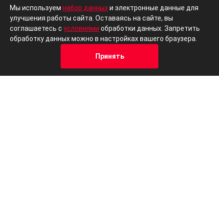
Мы используем
набор данных
и электронные данные для
улучшения работы сайта. Оставаясь на сайте, вы
соглашаетесь с
условиями
обработки данных. Запретить
обработку данных можно в настройках вашего браузера.
Принять
Популярные китайские автомобили
Кредит
Отзывы
Позвонить
Адрес
Trade-In
В наличии
Foton
Fot
Tunland
Sauv