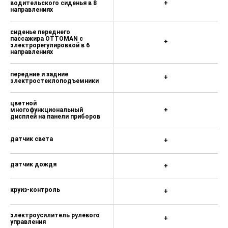
электрорегулировка
водительского сиденья в 8
+
направлениях
сиденье переднего
пассажира OTTOMAN с
+
электрорегулировкой в 6
направлениях
передние и задние
+
электростеклоподъемники
цветной
многофункциональный
+
дисплей на панели приборов
датчик света
+
датчик дождя
+
круиз-контроль
+
электроусилитель рулевого