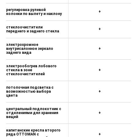
+
управления
регулировка рулевой
+
колонки по вылету и наклону
стеклоочистители
+
переднего и заднего стекла
электрохромное
внутрисалонное зеркало
+
заднего вида
электрообогрев лобового
стекла в зоне
+
стеклоочистителей
потолочная подсветка с
возможностью выбора
+
цвета
центральный подлокотник с
отделениями дял хранения
+
вещей