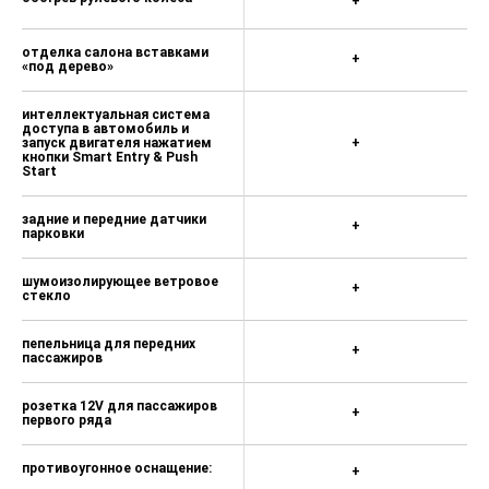
обогрев рулевого колеса
+
отделка салона вставками
+
«под дерево»
интеллектуальная система
доступа в автомобиль и
запуск двигателя нажатием
+
кнопки Smart Entry & Push
Start
задние и передние датчики
+
парковки
шумоизолирующее ветровое
+
стекло
пепельница для передних
+
пассажиров
розетка 12V для пассажиров
+
первого ряда