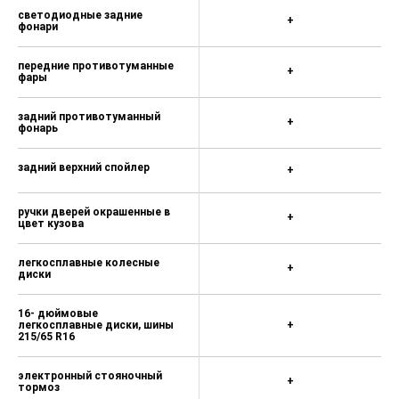
светодиодные задние
+
фонари
передние противотуманные
+
фары
задний противотуманный
+
фонарь
задний верхний спойлер
+
ручки дверей окрашенные в
+
цвет кузова
легкосплавные колесные
+
диски
16- дюймовые
легкосплавные диски, шины
+
215/65 R16
электронный стояночный