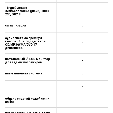
противоугонное оснащение:
+
18-дюймовые
легкосплавные диски, шины
-
235/50R18
сигнализация
-
аудиосистема премиум
класса JBL с поддержкой
-
CD/MP3/WMA/DVD 17
динамиков
потолочный 9" LCD монитор
-
для задних пассажиров
навигационная система
-
-
обивка сидений кожей semi-
-
aniline