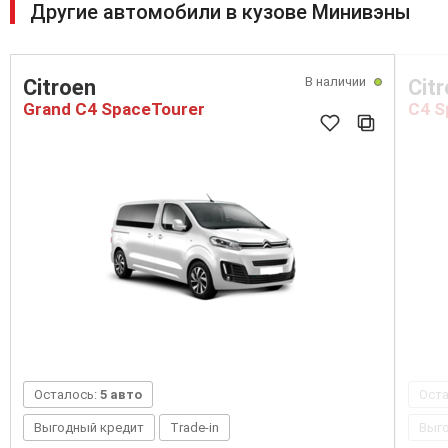
Другие автомобили в кузове Минивэны
В наличии
Citroen
Cit
Grand C4 SpaceTourer
C4 S
Осталось:
5 авто
Ост