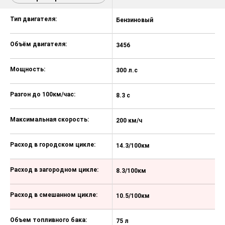
Выделить разные
3.5 AT
электроприводом
характеристики
электроприводом
Тип двигателя:
Бензиновый
трехзонный климат-контроль с
ионизатором воздуха Nano-e
Объём двигателя:
3456
боковые зеркала заднего вида с
повторителями указателей
Мощность:
300 л.с
поворота, обогревом,
электрорегулировкой,
электроприводом складывания и
Разгон до 100км/час:
8.3 с
функцией памяти
автоматическая регулировка
Максимальная скорость:
200 км/ч
боковых зеркал при движении
задним ходом
Расход в городском цикле:
14.3/100км
электропривод крышки багажника
подсветка багажного отделения
Расход в загородном цикле:
8.3/100км
электропривод боковых дверей
Расход в смешанном цикле:
10.5/100км
электрорегулировка
водительского сиденья в 8