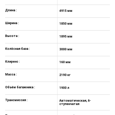
направлениях
Объем топливного бака:
75 л
сиденье переднего пассажира
OTTOMAN с электрорегулировкой
Длина :
4915 мм
в 6 направлениях
передние и задние
Ширина :
1850 мм
электростеклоподъемники
Высота :
цветной многофункциональный
1895 мм
дисплей на панели приборов
Колёсная база :
датчик света
3000 мм
датчик дождя
Клиренс :
160 мм
круиз-контроль
Масса :
электроусилитель рулевого
2190 кг
управления
Объём багажника :
регулировка рулевой колонки по
1900 л
вылету и наклону
Трансмиссия :
стеклоочистители переднего и
Автоматическая, 6-
ступенчатая
заднего стекла