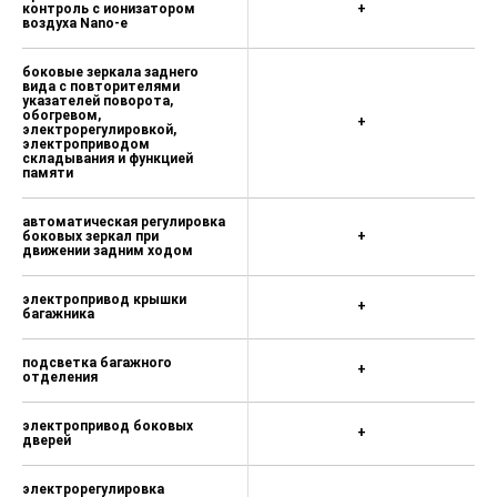
трехзонный климат-
контроль с ионизатором
+
воздуха Nano-e
боковые зеркала заднего
вида с повторителями
указателей поворота,
обогревом,
+
электрорегулировкой,
электроприводом
складывания и функцией
памяти
автоматическая регулировка
боковых зеркал при
+
движении задним ходом
электропривод крышки
+
багажника
подсветка багажного
+
отделения
электропривод боковых
+
дверей