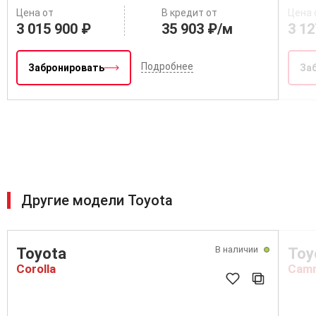
Выгодный кредит
Trade-in
Выг
Цена от
В кредит от
Цена 
3 015 900 ₽
35 903 ₽/м
3 12
Подробнее
Забронировать
За
Другие модели Toyota
В наличии
Toyota
Toy
Corolla
Cam