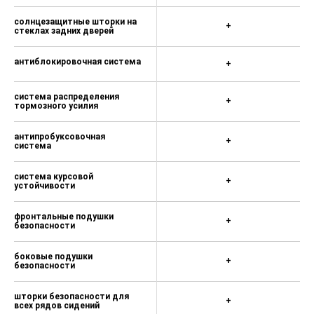
+
тормоз
солнцезащитные шторки на
+
стеклах задних дверей
антиблокировочная система
+
система распределения
+
тормозного усилия
антипробуксовочная
+
система
система курсовой
+
устойчивости
фронтальные подушки
+
безопасности
боковые подушки
+
безопасности
шторки безопасности для