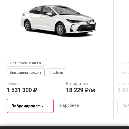
Осталось:
2 авто
Ост
Выгодный кредит
Trade-in
Выг
Цена от
В кредит от
Цена 
1 531 300 ₽
18 229 ₽/м
1 85
Подробнее
Забронировать
За