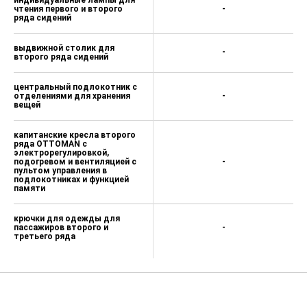
индивидуальные лампы для
чтения первого и второго
-
ряда сидений
выдвижной столик для
-
второго ряда сидений
центральный подлокотник с
отделениями для хранения
-
вещей
капитанские кресла второго
ряда OTTOMAN с
электрорегулировкой,
подогревом и вентиляцией с
-
пультом управления в
подлокотниках и функцией
памяти
крючки для одежды для
пассажиров второго и
-
третьего ряда