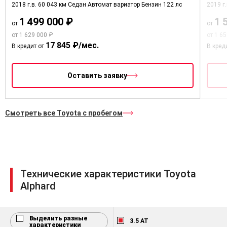
2018 г.в.
60 043 км
Седан
Автомат вариатор
Бензин
122 лс
2019 г
система курсовой устойчивости
фронтальные подушки
1 499 000 ₽
1 
от
от
безопасности
от 1 629 000 ₽
от 1 6
боковые подушки безопасности
17 845 ₽/мес.
В кредит от
В кред
шторки безопасности для всех
рядов сидений
Оставить заявку
коленная подушка безопасности
водителя
иммобилайзер
Смотреть все Toyota с пробегом
центральный замок с
дистанционным управлением
боковая светодиодная подсветка
поворотов
Технические характеристики Toyota
тонированные задние и задние
Alphard
боковые стекла
два люка: передний с
механическим приводом, задний с