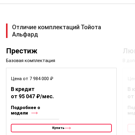
Отличие комплектаций Тойота
Альфард
Престиж
Лю
Базовая комплектация
В доп
Цена от 7 984 000 ₽
Цен
В кредит
В 
от 95 047 ₽/мес.
от
Подробнее о
По
модели
мо
Купить