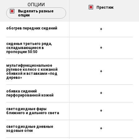
розетка 12V для пассажиров
ОПЦИИ
первого ряда
Престиж
Выделить разные
опции
противоугонное оснащение:
обогрев передних сидений
+
сиденья третьего ряда,
складывающиеся в
+
пропорции 50:50
мультифункциональное
рулевое колесо с кожаной
+
обивкой и вставками «под
дерево»
обивка сидений
+
перфорированной кожей
светодиодные фары
+
ближнего и дальнего света
светодиодные дневные
+
ходовые огни