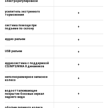
капитанские кресла второго
ряда OTTOMAN с
+
электрорегулировкой
усилитель экстренного
+
торможения
система помощи при
+
подъеме по склону
аудио разъем
+
USB разъем
+
аудиосистема с поддержкой
+
CD/MP3/WMA 8 динамиков
неполноразмерное запасное
+
колесо
водоотталкивающее
покрытие боковых зеркал
+
заднего вида