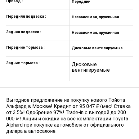
электрохромное внутрисалонное
Привод :
Передний
зеркало заднего вида
электрообогрев лобового стекла в
Передняя подвеска :
Независимая, пружинная
зоне стеклоочистителей
потолочная подсветка с
Задняя подвеска :
Независимая, пружинная
возможностью выбора цвета
центральный подлокотник с
Передние тормоза :
Дисковые вентилируемые
отделениями дял хранения вещей
капитанские кресла второго ряда
Задние тормоза :
Дисковые
OTTOMAN с электрорегулировкой
вентилируемые
усилитель экстренного
торможения
система помощи при подъеме по
склону
Выгодное предложение на покупку нового Тойота
Альфард в Москве! Кредит от 95 047 ₽/мес! Ставка
аудио разъем
от 3.5%! Одобрение 97%! Trade-in с выгодой до 200
000 ₽! Акции и скидки на все комплектации Toyota
USB разъем
Alphard при покупке автомобиля от официального
аудиосистема с поддержкой
дилера в автосалоне.