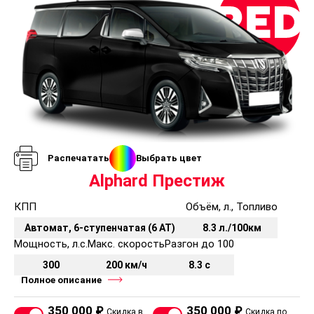
Распечатать
Выбрать цвет
Alphard Престиж
КПП
Объём, л., Топливо
Автомат, 6-ступенчатая (6 AT)
8.3 л./100км
Мощность, л.с.
Макс. скорость
Разгон до 100
300
200 км/ч
8.3 с
Полное описание
350 000 ₽
350 000 ₽
Скидка в
Скидка по