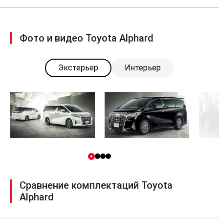
CD/MP3/WMA 8 динамиков
неполноразмерное запасное
колесо
водоотталкивающее покрытие
Фото и видео Toyota Alphard
боковых зеркал заднего вида
обогрев рулевого колеса
Экстерьер
Интерьер
отделка салона вставками «под
дерево»
интеллектуальная система доступа
в автомобиль и запуск двигателя
нажатием кнопки Smart Entry &
Push Start
задние и передние датчики
парковки
шумоизолирующее ветровое
стекло
Сравнение комплектаций Toyota
пепельница для передних
Alphard
пассажиров