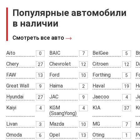
Популярные автомобили
в наличии
Смотреть все авто
Aito
BAIC
BelGee
Br
0
7
5
Chery
Chevrolet
Citroen
D
27
12
12
FAW
Ford
Forthing
F
13
10
5
Great Wall
Haima
Haval
H
9
2
19
Hyundai
JAC
Jaecoo
J
27
9
4
Kaiyi
KGM
KIA
K
4
4
37
(SsangYong)
Livan
Mazda
MG
M
3
10
7
Omoda
Opel
Oting
P
6
13
1