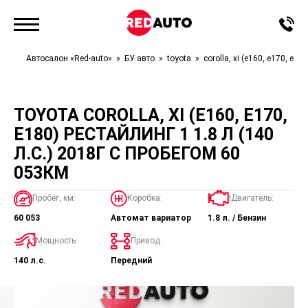
Автосалон «Red-auto»
БУ авто
toyota
corolla, xi (e160, e170, e18
TOYOTA COROLLA, XI (E160, E170,
E180) РЕСТАЙЛИНГ 1 1.8 Л (140
Л.С.) 2018Г С ПРОБЕГОМ 60
053КМ
Пробег, км:
Коробка:
!Двигатель:
60 053
Автомат вариатор
1.8 л. / Бензин
Мощность:
Привод:
140 л.с.
Передний