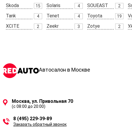
Skoda
Solaris
SOUEAST
S
15
4
2
Tank
Tenet
Toyota
V
4
4
19
XCITE
Zeekr
Zotye
У
2
3
2
Автосалон в Москве
Москва, ул. Привольная 70
(с 08:00 до 20:00)
8 (495) 229-39-89
Заказать обратный звонок