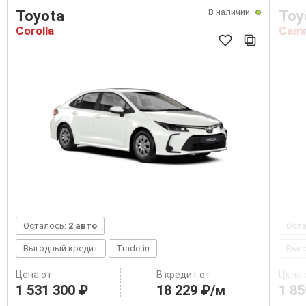
В наличии
Toyota
Toy
Corolla
Cam
Осталось:
2 авто
Ост
Выгодный кредит
Trade-in
Выг
Цена от
В кредит от
Цена 
1 531 300 ₽
18 229 ₽/м
1 85