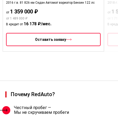
2016 г.в.
81 826 км
Седан
Автомат вариатор
Бензин
122 лс
2018 г
1 359 000 ₽
1 
от
от
от 1 489 000 ₽
от 1 7
16 178 ₽/мес.
В кредит от
В кред
Оставить заявку
Почему RedAuto?
Честный пробег —
Мы не скручиваем пробеги