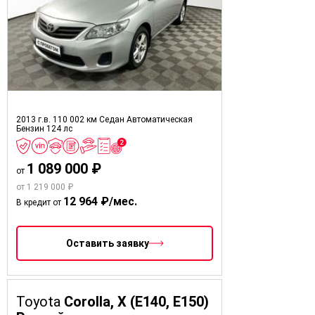
2013 г.в.
110 002 км
Седан
Автоматическая
Бензин
124 лс
1 089 000 ₽
от
от 1 219 000 ₽
12 964 ₽/мес.
В кредит от
Оставить заявку
Toyota
Corolla, X (E140, E150)