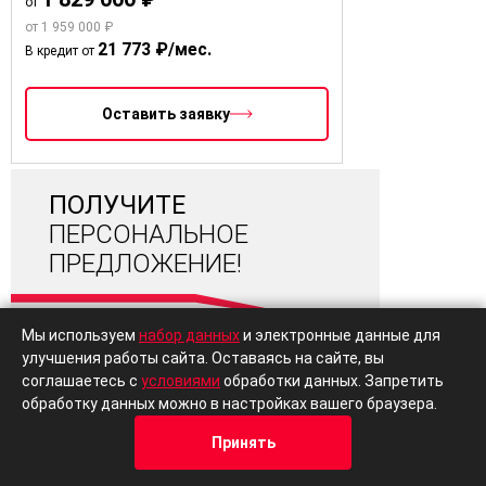
от
от 1 959 000 ₽
21 773 ₽/мес.
В кредит от
Оставить заявку
ПОЛУЧИТЕ
ПЕРСОНАЛЬНОЕ
ПРЕДЛОЖЕНИЕ!
Мы используем
набор данных
и электронные данные для
улучшения работы сайта. Оставаясь на сайте, вы
Покупка в кредит
с максимальной выгодой!
соглашаетесь с
условиями
обработки данных. Запретить
обработку данных можно в настройках вашего браузера.
Обмен по Trade-in
с выгодой до 400 000 ₽
Принять
Кредит
Отзывы
Позвонить
Адрес
Trade-In