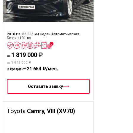
2018 г.в.
65 336 км
Седан
Автоматическая
Бензин
181 лс
1 819 000 ₽
от
от 1 949 000 ₽
21 654 ₽/мес.
В кредит от
Оставить заявку
Toyota
Camry, VIII (XV70)