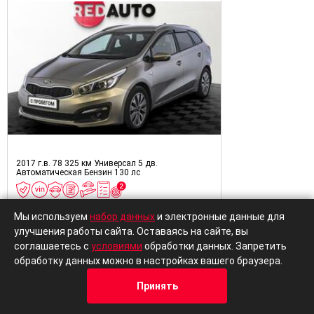
2017 г.в.
78 325 км
Универсал 5 дв.
Автоматическая
Бензин
130 лс
1 079 000 ₽
от
Мы используем
набор данных
и электронные данные для
улучшения работы сайта. Оставаясь на сайте, вы
от 1 209 000 ₽
12 845 ₽/мес.
соглашаетесь с
условиями
обработки данных. Запретить
В кредит от
обработку данных можно в настройках вашего браузера.
Принять
Оставить заявку
Кредит
Отзывы
Позвонить
Адрес
Trade-In