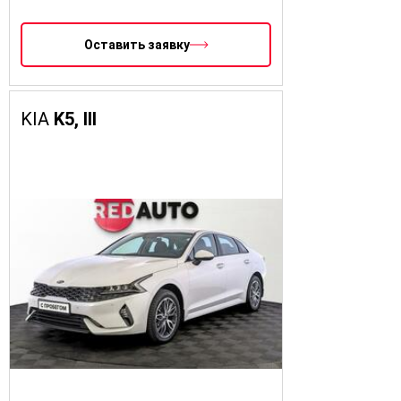
Оставить заявку
KIA
K5, III