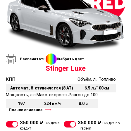
Распечатать
Выбрать цвет
Stinger Luxe
КПП
Объём, л., Топливо
Автомат, 8-ступенчатая (8 AT)
6.5 л./100км
Мощность, л.с.
Макс. скорость
Разгон до 100
197
224 км/ч
8.0 с
Полное описание
350 000 ₽
350 000 ₽
Скидка в
Скидка по
кредит
Trade-in