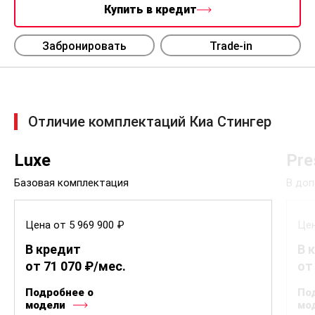
Купить в кредит
Забронировать
Trade-in
Отличие комплектаций Киа Стингер
Luxe
Pre
Базовая комплектация
В доп
Цена от 5 969 900 ₽
Цен
В кредит
В 
от 71 070 ₽/мес.
от
Подробнее о
По
модели
мо