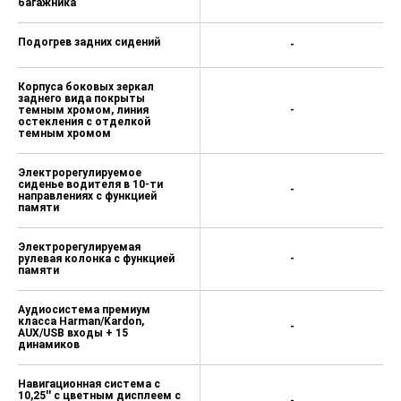
багажника
Подогрев задних сидений
-
Корпуса боковых зеркал
заднего вида покрыты
темным хромом, линия
-
остекления с отделкой
темным хромом
Электрорегулируемое
сиденье водителя в 10-ти
-
направлениях с функцией
памяти
Электрорегулируемая
рулевая колонка с функцией
-
памяти
Аудиосистема премиум
класса Harman/Kardon,
-
AUX/USB входы + 15
динамиков
Навигационная система с
10,25'' с цветным дисплеем с