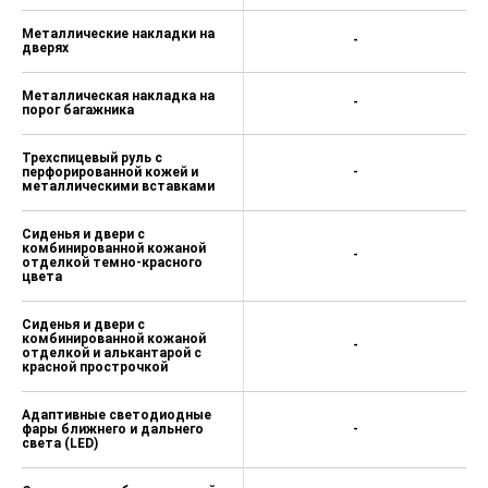
Металлические накладки на
-
дверях
Металлическая накладка на
-
порог багажника
Трехспицевый руль с
перфорированной кожей и
-
металлическими вставками
Сиденья и двери с
комбинированной кожаной
-
отделкой темно-красного
цвета
Сиденья и двери с
комбинированной кожаной
-
отделкой и алькантарой с
красной прострочкой
Адаптивные светодиодные
фары ближнего и дальнего
-
света (LED)