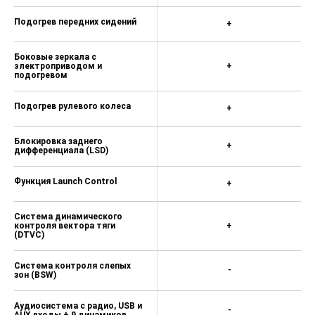
Подогрев передних сидений
+
Боковые зеркала с
электроприводом и
+
подогревом
Подогрев рулевого колеса
+
Блокировка заднего
+
дифференциала (LSD)
Функция Launch Control
+
Система динамического
контроля вектора тяги
+
(DTVC)
Система контроля слепых
-
зон (BSW)
Аудиосистема с радио, USB и
-
AUX входы + 9 динамиков