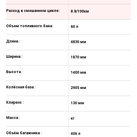
Функция Bluetooth с голосовым
управлением; поддержка Apple
Расход в смешанном цикле:
8.8/100км
9
Carplay и Android Auto
Передние и задние
Объем топливного бака:
60 л
60
стеклоподъёмники с
электроприводом (передние - с
Длина :
функцией Auto и Safety)
4830 мм
4
Система бесключевого доступа
Ширина :
Smart Key и запуск двигателя
1870 мм
1
кнопкой
Высота :
Датчик света
1400 мм
1
Датчик дождя
Колёсная база :
2905 мм
2
Трехзонный климат-контроль
Клиренс :
Электрохромное зеркало заднего
130 мм
1
вида
Масса :
Система выбора режима
кг
17
движения (Drive Mode)
Объём багажника :
406 л
40
Электропривод складывания