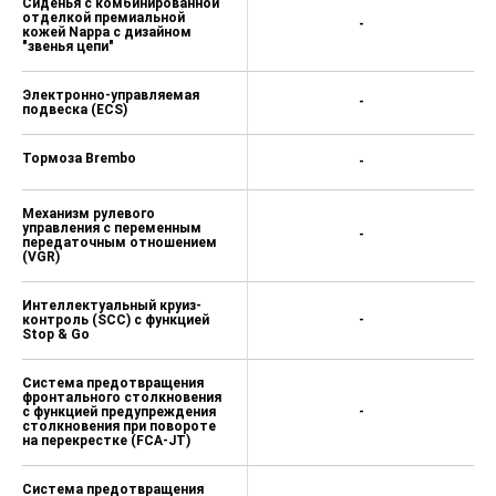
Сиденья с комбинированной
отделкой премиальной
-
кожей Nappa с дизайном
"звенья цепи"
Электронно-управляемая
-
подвеска (ECS)
Тормоза Brembo
-
Механизм рулевого
управления с переменным
-
передаточным отношением
(VGR)
Интеллектуальный круиз-
контроль (SCC) c функцией
-
Stop & Go
Система предотвращения
фронтального столкновения
с функцией предупреждения
-
столкновения при повороте
на перекрестке (FCA-JT)
Система предотвращения