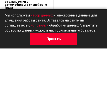
столкновения с
-
автомобилем в слепой зоне
(BCA)
Мы используем
набор данных
и электронные данные для
Система безопасного
-
улучшения работы сайта. Оставаясь на сайте, вы
выхода (SEA)
соглашаетесь с
условиями
обработки данных. Запретить
обработку данных можно в настройках вашего браузера.
Система распознавания
-
усталости водителя (DAW)
Принять
Кредит
Отзывы
Позвонить
Адрес
Trade-In
Ассистент управления
-
дальним светом (HBA)
Другие автомобили в кузове Седаны
В наличии
Volkswagen
Lad
Polo
Vest