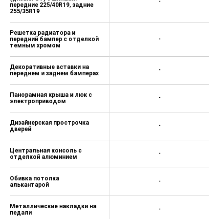
-
передние 225/40R19, задние
255/35R19
Решетка радиатора и
передний бампер с отделкой
-
темным хромом
Декоративные вставки на
-
переднем и заднем бамперах
Панорамная крыша и люк с
-
электроприводом
Дизайнерская прострочка
-
дверей
Центральная консоль с
-
отделкой алюминием
Обивка потолка
-
алькантарой
Металлические накладки на
-
педали