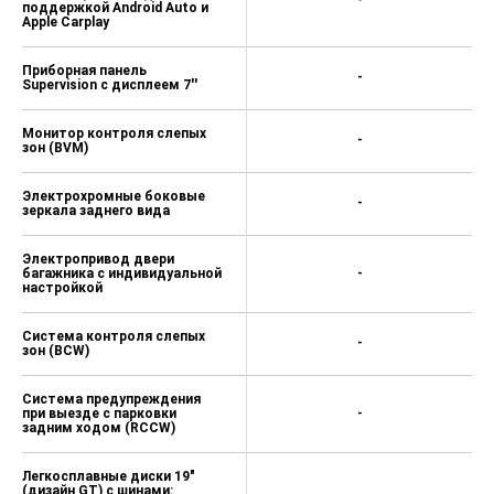
-
поддержкой Android Auto и
Apple Carplay
Приборная панель
-
Supervision c дисплеем 7''
Монитор контроля слепых
-
зон (BVM)
Электрохромные боковые
-
зеркала заднего вида
Электропривод двери
багажника с индивидуальной
-
настройкой
Система контроля слепых
-
зон (BCW)
Система предупреждения
при выезде с парковки
-
задним ходом (RCCW)
Легкосплавные диски 19"
(дизайн GT) с шинами: