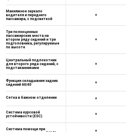
Макияжное зеркало
водителя и переднего
+
пассажира, с подсветкой
Три полноценных
пассажирских места на
втором ряду сидений и три
+
подголовника, регулируемые
по высоте
Центральный подлокотник
для второго ряда сидений, с
+
подстаканниками
Функция складывния задних
+
сидений 60/40
Сетка в бажном отделении
+
Система курсовой
+
устойчивости (ESС)
Cистема помощи при
+