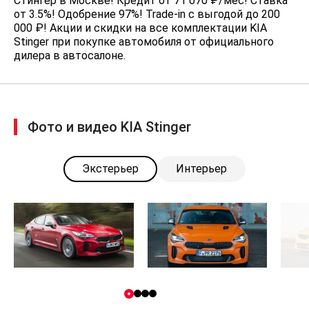
Стингер в Москве! Кредит от 71 070 ₽/мес! Ставка
центральной консоли
от 3.5%! Одобрение 97%! Trade-in с выгодой до 200
Подогрев передних сидений
000 ₽! Акции и скидки на все комплектации KIA
Stinger при покупке автомобиля от официального
Боковые зеркала с
дилера в автосалоне.
электроприводом и подогревом
Подогрев рулевого колеса
Блокировка заднего
дифференциала (LSD)
Фото и видео KIA Stinger
Функция Launch Control
Система динамического контроля
Экстерьер
Интерьер
вектора тяги (DTVC)