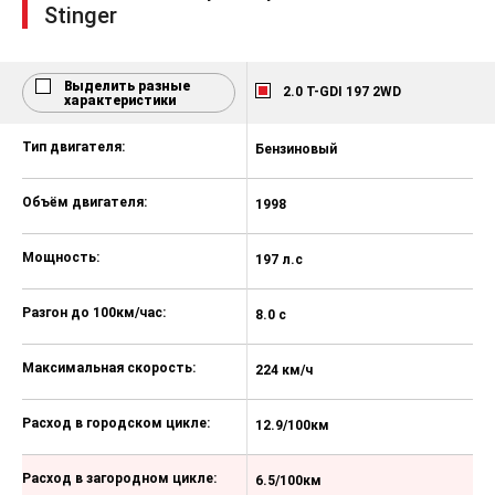
Stinger
Подголовники передних сидений
регулируемые по высоте и вылету
Фронтальные подушки
Выделить разные
2.0 T-GDI 197 2WD
безопасности
характеристики
Боковые подушки и шторки
Тип двигателя:
Бензиновый
Б
безопасности
Коленная подушка безопасности
Объём двигателя:
1998
1
водителя
Крепления для детских сидений
Мощность:
197 л.с
24
ISOFIX
Запасное колесо временного
Разгон до 100км/час:
8.0 с
6.
использования
Система экстренной связи ЭРА-
Максимальная скорость:
224 км/ч
24
ГЛОНАСС
Улучшенная система рулевого
Расход в городском цикле:
12.9/100км
1
управления (R-MDPS):
электроусилитель, установленный
на рулевой рейке
Расход в загородном цикле:
6.5/100км
7