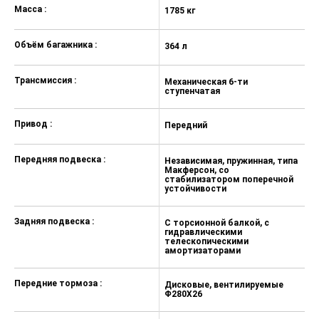
лобового стекла
Масса :
1785 кг
18
Боковые зеркала заднего вида с
электроприводом и подогревом
Объём багажника :
364 л
36
Трансмиссия :
Механическая 6-ти
А
ступенчатая
с
Привод :
Передний
П
Передняя подвеска :
Независимая, пружинная, типа
Н
Макферсон, со
М
стабилизатором поперечной
с
устойчивости
у
Задняя подвеска :
С торсионной балкой, с
Н
гидравлическими
М
телескопическими
с
амортизаторами
у
Передние тормоза :
Дисковые, вентилируемые
Д
Φ280X26
Φ