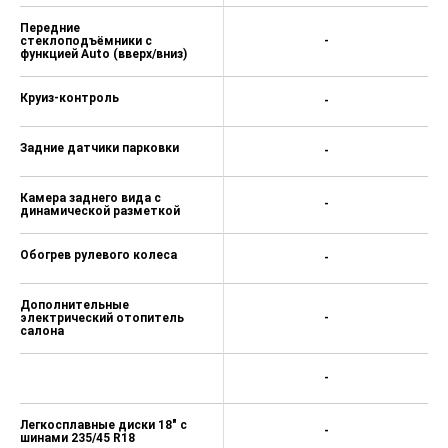
Передние
стеклоподъёмники с
-
функцией Auto (вверх/вниз)
Круиз-контроль
-
Задние датчики парковки
-
Камера заднего вида с
-
динамической разметкой
Обогрев рулевого колеса
-
Дополнительные
электрический отопитель
-
салона
-
Легкосплавные диски 18" с
-
шинами 235/45 R18