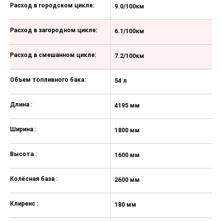
Расход в городском цикле:
подъеме (HAC)
9.0/100км
1
Система мониторинга давления в
Расход в загородном цикле:
6.1/100км
6
шинах (TPMS)
Фронтальные, боковые подушки и
Расход в смешанном цикле:
7.2/100км
8
шторки безопасности
Крепление для детского кресла
Объем топливного бака:
54 л
54
ISOFIX
Иммобилайзер
Длина :
4195 мм
4
Центральный замок всех дверей
Ширина :
1800 мм
1
Автоматическое запирание
дверей при движении
Высота :
1600 мм
1
Система экстренной связи ЭРА-
ГЛОНАСС
Колёсная база :
2600 мм
2
Стальное запасное колесо
временного использования
(T125/80D16)
Клиренс :
180 мм
1
Подогрев форсунок омывателя