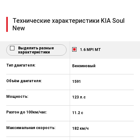
мобильного телефона
Cтеклоподъёмник водителя с
функцией Auto (вниз)
Технические характеристики KIA Soul
New
Выбор режима работы
электроусилителя руля Flex Steer
Аудиосистема с 3,8'' цветным
Выделить разные
дисплеем, радио/RDS/MP3
1.6 MPI MT
характеристики
Передние и задние дисковые
тормоза
Тип двигателя:
Бензиновый
Б
Антиблокировочная система
тормозов (ABS)
Объём двигателя:
1591
1
Система курсовой устойчивости
(ESC)
Мощность:
123 л.с
15
Система помощи при экстренном
Разгон до 100км/час:
торможении (BAS)
11.2 с
10
Интегрированная система
Максимальная скорость:
активного управления (VSM)
182 км/ч
18
Система помощи при трогании на