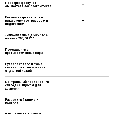
Подогрев форсунок
+
омывателя лобового стекла
Боковые зеркала заднего
вида с электроприводом и
+
подогревом
Легкосплавные диски 16" с
-
шинами 205/60 R16
Проекционные
-
противотуманные фары
Рулевое колесо и ручка
селектора трансмиссии с
-
отделкой кожей
Центральный подлокотник
спереди с ящиком для
-
хранения
Раздельный климат-
-
контроль