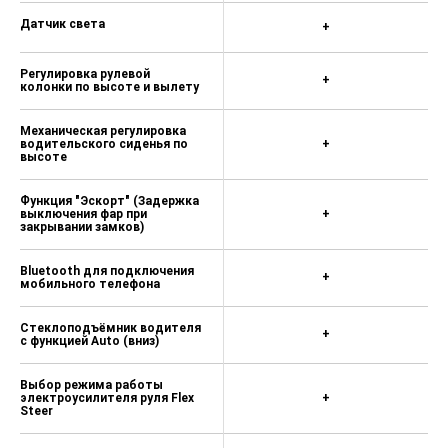
Датчик света
+
Регулировка рулевой
+
колонки по высоте и вылету
Механическая регулировка
водительского сиденья по
+
высоте
Функция "Эскорт" (Задержка
выключения фар при
+
закрывании замков)
Bluetooth для подключения
+
мобильного телефона
Cтеклоподъёмник водителя
+
с функцией Auto (вниз)
Выбор режима работы
электроусилителя руля Flex
+
Steer