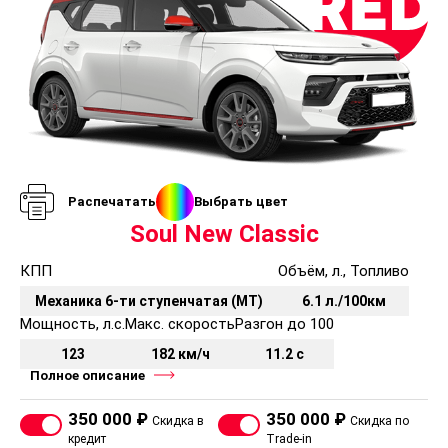
Распечатать
Выбрать цвет
Soul New Classic
КПП
Объём, л., Топливо
Механика 6-ти ступенчатая (MT)
6.1 л./100км
Мощность, л.с.
Макс. скорость
Разгон до 100
123
182 км/ч
11.2 с
Полное описание
350 000 ₽
350 000 ₽
Скидка в
Скидка по
кредит
Trade-in