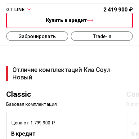
2 419 900
GT LINE
Купить в кредит
Забронировать
Trade-in
Отличие комплектаций Киа Соул
Новый
Classic
Com
Базовая комплектация
В доп
Цена от 1 799 900 ₽
Цен
В кредит
В 