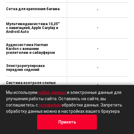
Сетка для крепления багажа
-
Мультимедиасистема 10,25''
с навигацией, Apple Carplay и
-
Android Auto
Аудиосистема Harman
Kardon с внешним
-
усилителем и сабвуфером
Электрорегулировка
-
передних сидений
Система контроля слепых
-
зон (BSD)
Мы используем
набор данных
и электронные данные для
улучшения работы сайта. Оставаясь на сайте, вы
Система помощи при выезде
с парковки задним ходом
-
соглашаетесь с
условиями
обработки данных. Запретить
(RCTA)
обработку данных можно в настройках вашего браузера.
Передний и задний бамперы
Принять
с вставками из чёрного
-
глянца c хромированной
Кредит
Отзывы
Позвонить
Адрес
Trade-In
окантовкой