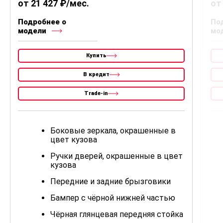
от 21 427 ₽/мес.
от
Подробнее о
По
модели
мо
Купить
В кредит
Trade-in
Боковые зеркала, окрашенные в
цвет кузова
Ручки дверей, окрашенные в цвет
кузова
Передние и задние брызговики
Бампер с чёрной нижней частью
Чёрная глянцевая передняя стойка