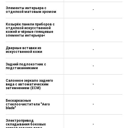
Элементы интерьера с
-
отделкой матовым хромом
Козырёк панели приборов с
отделкой искусственной
-
кожей и чёрные глянцевые
элементы интерьера<
Дверные вставки из
-
искусственной кожи
Задний подлокотник с
-
подстаканниками
Салонное зеркало заднего
вида с автоматическим
-
затемнением (ECM)
Бескаркасные
стеклоочистители "Aero
-
blade"
Электропривод
складывания боковых
-
зеркал заднего вида