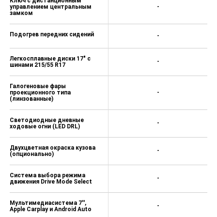
Ключ с дистанционным
управлением центральным
-
замком
Подогрев передних сидений
-
Легкосплавные диски 17" с
-
шинами 215/55 R17
Галогеновые фары
проекционного типа
-
(линзованные)
Светодиодные дневные
-
ходовые огни (LED DRL)
Двухцветная окраска кузова
-
(опционально)
Система выбора режима
-
движения Drive Mode Select
Мультимедиасистема 7'',
-
Apple Carplay и Android Auto