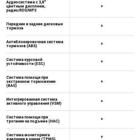
Аудиосистема с 3,8''
цветным дисплеем,
+
радио/RDS/MP3
Передние и задние дисковые
+
тормоза
Антиблокировочная система
+
тормозов (ABS)
Система курсовой
+
устойчивости (ESC)
Система помощи при
экстренном торможении
+
(BAS)
Интегрированная система
+
активного управления (VSM)
Система помощи при
+
трогании на подъеме (HAC)
Система мониторинга
+
давления в шинах (TPMS)