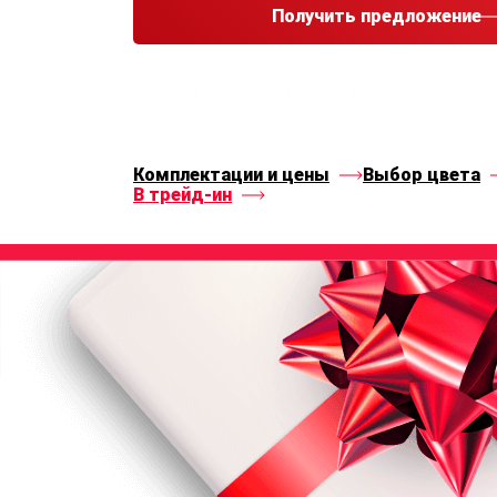
Получить предложение
Нажимая кнопку “Получить предложение”, Вы соглашае
политикой конфиденциальности
и
правилами
обработки персональных данных
Комплектации и цены
Выбор цвета
В трейд-ин