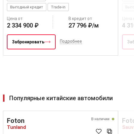
Выгодный кредит
Trade-in
Выг
Цена от
В кредит от
Цена 
2 334 900 ₽
27 796 ₽/м
4 31
Подробнее
Забронировать
За
Популярные китайские автомобили
В наличии
Foton
Fot
Tunland
Sauv