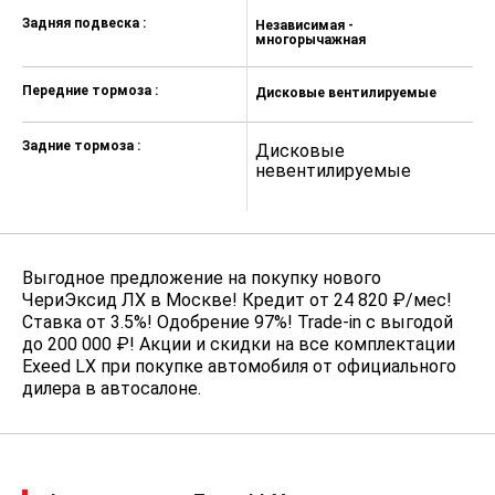
Задняя подвеска :
Независимая -
Электропривод крышки багажника
многорычажная
Климат-контроль 2-зонный
Передние тормоза :
Дисковые вентилируемые
Электроскладывание зеркал
Камера задняя
Задние тормоза :
Дисковые
невентилируемые
Электростеклоподъёмники задние
Парктроник задний
Система выбора режима
движения
Выгодное предложение на покупку нового
ЧериЭксид ЛХ в Москве! Кредит от 24 820 ₽/мес!
Электростеклоподъёмники
Ставка от 3.5%! Одобрение 97%! Trade-in с выгодой
передние
до 200 000 ₽! Акции и скидки на все комплектации
Система доступа без ключа
Exeed LX при покупке автомобиля от официального
дилера в автосалоне.
Запуск двигателя с кнопки
Дистанционный запуск двигателя
Регулировка руля по вылету