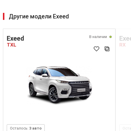
Другие модели Exeed
В наличии
Exeed
Exe
TXL
RX
Осталось:
3 авто
Ост