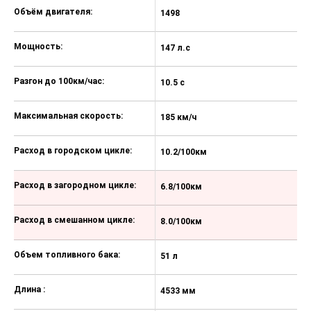
Иммобилайзер
Объём двигателя:
1498
Рейлинги на крыше
Мощность:
147 л.с
Диски 18
Докатка
Разгон до 100км/час:
10.5 с
Искусственная кожа (Материал
салона)
Максимальная скорость:
185 км/ч
Декоративная подсветка салона
Расход в городском цикле:
10.2/100км
Накладки на пороги
Сиденье водителя с поясничной
Расход в загородном цикле:
6.8/100км
поддержкой
Память сиденья водителя
Расход в смешанном цикле:
8.0/100км
Регулировка передних сидений по
высоте
Объем топливного бака:
51 л
Складывающееся заднее сиденье
Длина :
4533 мм
Отделка кожей рулевого колеса