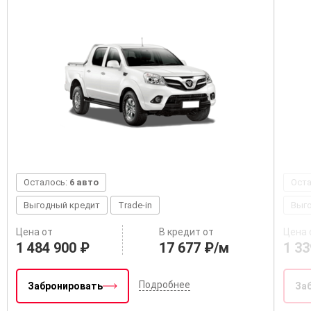
Осталось:
6 авто
Ост
Выгодный кредит
Trade-in
Выг
Цена от
В кредит от
Цена 
1 484 900 ₽
17 677 ₽/м
1 33
Подробнее
Забронировать
За