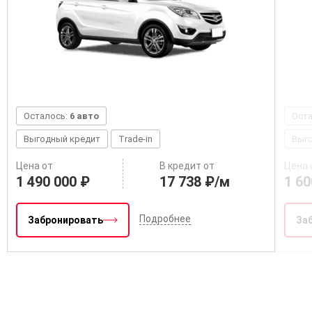
Осталось:
6 авто
Ост
Выгодный кредит
Trade-in
Выг
Цена от
В кредит от
Цена 
1 490 000 ₽
17 738 ₽/м
1 60
Подробнее
Забронировать
За