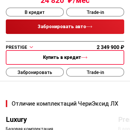
24 820
В кредит
Trade-in
Забронировать авто
2 349 900
PRESTIGE
Купить в кредит
Забронировать
Trade-in
Отличие комплектаций ЧериЭксид ЛХ
Luxury
Pre
Базовая комплектация
В доп