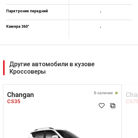
Парктроник передний
-
Камера 360°
-
Другие автомобили в кузове
Кроссоверы
В наличии
Changan
Cha
CS35
CS7