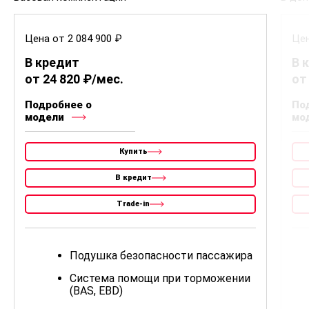
Цена от 2 084 900 ₽
Цен
В кредит
В 
от 24 820 ₽/мес.
от
Подробнее о
По
модели
мо
Купить
В кредит
Trade-in
Подушка безопасности пассажира
Система помощи при торможении
(BAS, EBD)