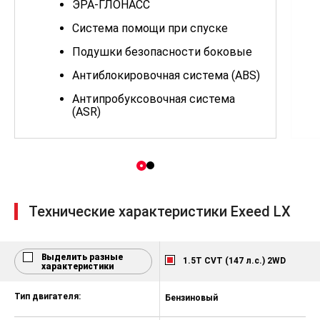
ЭРА-ГЛОНАСС
Система помощи при спуске
Подушки безопасности боковые
Антиблокировочная система (ABS)
Антипробуксовочная система
(ASR)
Система стабилизации (ESP)
Подушка безопасности водителя
Крепление детского кресла
(задний ряд) ISOFIX
Технические характеристики Exeed LX
Система помощи при старте в гору
(HSA)
Датчик давления в шинах
Выделить разные
1.5T CVT (147 л.с.) 2WD
характеристики
Блокировка замков задних дверей
Тип двигателя:
Бензиновый
Центральный замок