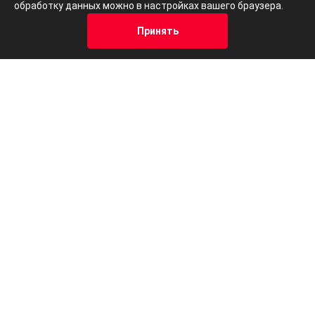
обработку данных можно в настройках вашего браузера.
Принять
Кредит
Отзывы
Позвонить
Адрес
Trade-In
Москва, ул.Привольная 70
с 08.00 до 20.00
8 (495) 229-39-89
Заказать звонок
Смотреть видео презентацию