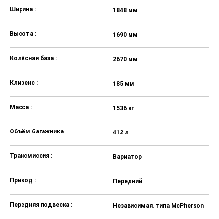
Передний центральный
Ширина :
1848 мм
подлокотник
Подогрев задних сидений
Высота :
1690 мм
Обогрев рулевого колеса
Колёсная база :
2670 мм
Электрорегулировка передних
сидений
Клиренс :
185 мм
Подогрев передних сидений
Третий задний подголовник
Масса :
1536 кг
Круиз-контроль
Объём багажника :
412 л
Мультифункциональное рулевое
колесо
Трансмиссия :
Вариатор
Электропривод зеркал
Открытие багажника без помощи
Привод :
Передний
рук
Бортовой компьютер
Передняя подвеска :
Независимая, типа McPherson
Усилитель руля