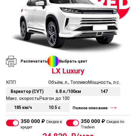
Распечатать
Выбрать цвет
LX Luxury
КПП
Объём, л., Топливо
Мощность, л.с.
Вариатор (CVT)
6.8 л./100км
147
Макс. скорость
Разгон до 100
185 км/ч
10.5 с
Полное описание
350 000 ₽
350 000 ₽
Скидка в
Скидка по
кредит
Trade-in