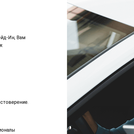
ейд-Ин, Вам
я:
остоверение.
ионалы