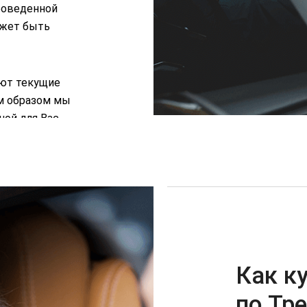
роведенной
ожет быть
ют текущие
м образом мы
ной для Вас
Как к
по Тр