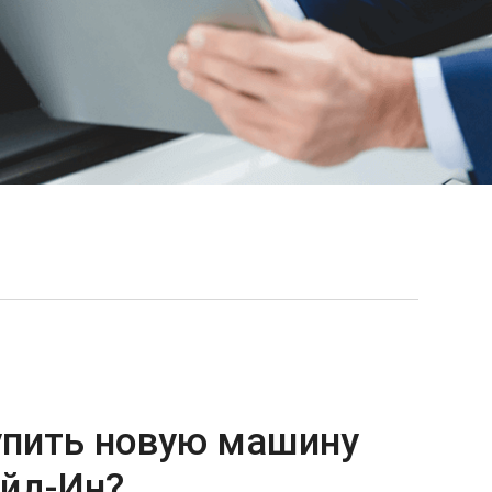
упить новую машину
ейд-Ин?