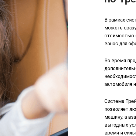
В рамках сис
можете сразу
стоимостью 
взнос для оф
Во время пр
дополнительн
необходимос
автомобиля н
Система Трей
позволяет л
машину, а вз
выгодных усл
время и силы