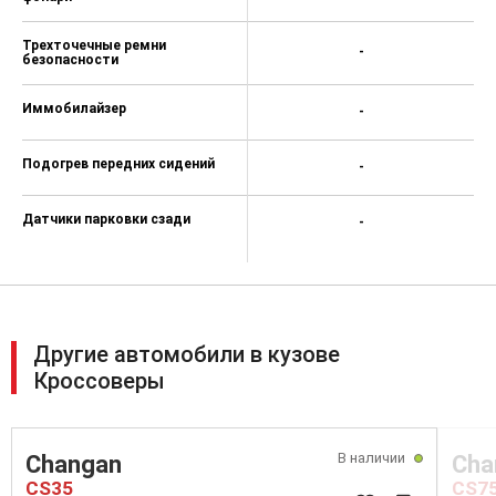
Трехточечные ремни
-
безопасности
Иммобилайзер
-
Подогрев передних сидений
-
Датчики парковки сзади
-
Другие автомобили в кузове
Кроссоверы
В наличии
Changan
Cha
CS35
CS7