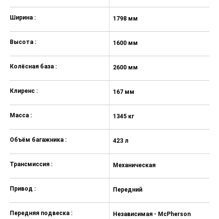
Ширина :
1798 мм
1
Высота :
1600 мм
1
Колёсная база :
2600 мм
2
Клиренс :
167 мм
1
Масса :
1345 кг
13
Объём багажника :
423 л
42
Трансмиссия :
Механическая
А
Привод :
Передний
П
Передняя подвеска :
Независимая - McPherson
Н