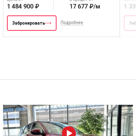
1 484 900 ₽
17 677 ₽/м
1 33
Подробнее
Забронировать
За