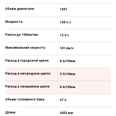
Объём двигателя:
1597
1
Мощность:
128 л.с
12
Разгон до 100км/час:
12.0 с
13
Максимальная скорость:
181 км/ч
17
Расход в городском цикле:
8.6/100км
9
Расход в загородном цикле:
5.5/100км
5
Расход в смешанном цикле:
6.6/100км
7
Объем топливного бака:
47 л
47
Длина :
4202 мм
4