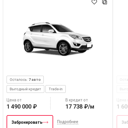
Осталось:
7 авто
Ост
Выгодный кредит
Trade-in
Выг
Цена от
В кредит от
Цена 
1 490 000 ₽
17 738 ₽/м
1 60
Подробнее
Забронировать
За