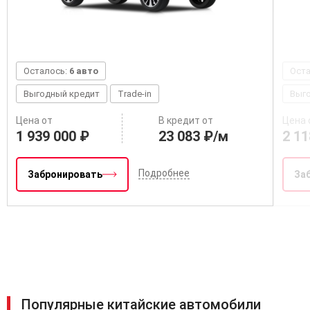
Осталось:
6 авто
Ост
Выгодный кредит
Trade-in
Выг
Цена от
В кредит от
Цена 
1 939 000 ₽
23 083 ₽/м
2 11
Подробнее
Забронировать
За
Популярные китайские автомобили