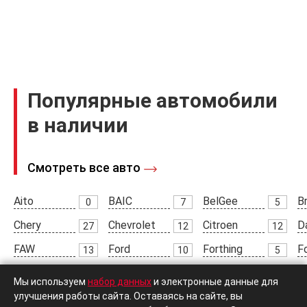
Популярные автомобили
в наличии
Смотреть все авто
Aito
BAIC
BelGee
Br
0
7
5
Chery
Chevrolet
Citroen
D
27
12
12
FAW
Ford
Forthing
F
13
10
5
Great Wall
Haima
Haval
H
9
2
19
Мы используем
набор данных
и электронные данные для
Hyundai
JAC
Jaecoo
J
улучшения работы сайта. Оставаясь на сайте, вы
27
9
4