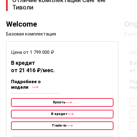
Тиволи
Welcome
Ori
Базовая комплектация
В доп
Цена от 1 799 000 ₽
Цен
В кредит
В 
от 21 416 ₽/мес.
от
Подробнее о
По
модели
мо
Купить
В кредит
Trade-in