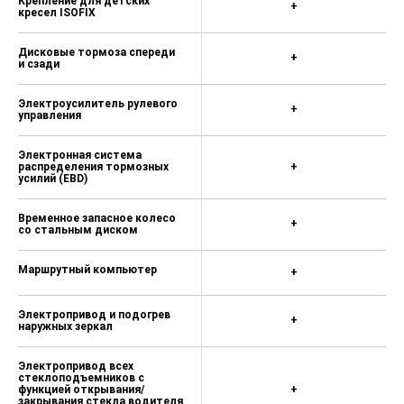
Крепление для детских
+
кресел ISOFIX
Дисковые тормоза спереди
+
и сзади
Электроусилитель рулевого
+
управления
Электронная система
распределения тормозных
+
усилий (EBD)
Временное запасное колесо
+
со стальным диском
Маршрутный компьютер
+
Электропривод и подогрев
+
наружных зеркал
Электропривод всех
стеклоподъемников с
функцией открывания/
+
закрывания стекла водителя