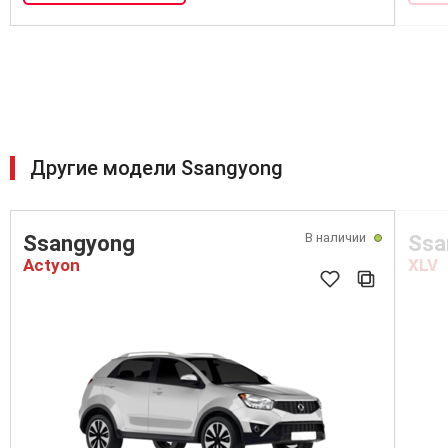
Другие модели Ssangyong
В наличии
Ssangyong
Ssa
Actyon
XLV