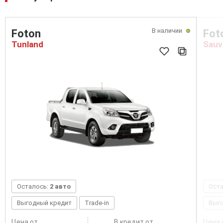
В наличии
Foton
Fot
Tunland
Sauv
Осталось:
2 авто
Ост
Выгодный кредит
Trade-in
Выг
Цена от
В кредит от
Цена 