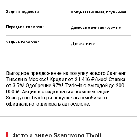
Задняя подвеска :
Полунезависимая, пружинная
П
Передние тормоза :
Дисковые вентилируемые
Д
Задние тормоза :
Дисковые
Д
Выгодное предложение на покупку нового Санг енг
Тиволи в Москве! Кредит от 21 416 ₽/мес! Ставка
от 3.5%! Одобрение 97%! Trade-in с выгодой до 200
000 ₽! Акции и скидки на все комплектации
Ssangyong Tivoli при покупке автомобиля от
официального дилера в автосалоне.
Фото и видео Ssangyong Tivoli