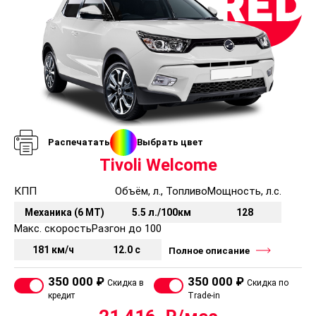
Распечатать
Выбрать цвет
Tivoli Welcome
КПП
Объём, л., Топливо
Мощность, л.с.
Механика (6 MT)
5.5 л./100км
128
Макс. скорость
Разгон до 100
181 км/ч
12.0 с
Полное описание
350 000 ₽
350 000 ₽
Скидка в
Скидка по
кредит
Trade-in