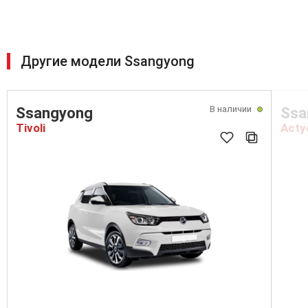
Другие модели Ssangyong
В наличии
Ssangyong
Ssa
Tivoli
Acty