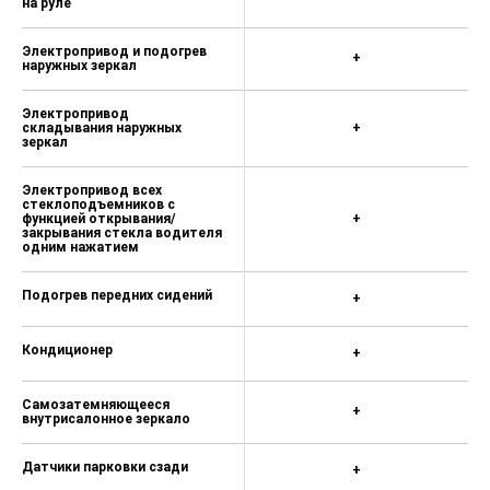
на руле
Электропривод и подогрев
+
наружных зеркал
Электропривод
складывания наружных
+
зеркал
Электропривод всех
стеклоподъемников с
функцией открывания/
+
закрывания стекла водителя
одним нажатием
Подогрев передних сидений
+
Кондиционер
+
Самозатемняющееся
+
внутрисалонное зеркало
Датчики парковки сзади
+