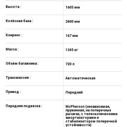
Высота :
1605 мм
1
Колёсная база :
2600 мм
2
Клиренс :
167 мм
1
Масса :
1345 кг
13
Объём багажника :
720 л
72
Трансмиссия :
Автоматическая
А
Привод :
Передний
П
Передняя подвеска :
McPherson (независимая,
M
пружинная, на поперечных
п
рычагах, с телескопическими
р
амортизаторами и
а
стабилизатором поперечной
с
устойчивости)
у