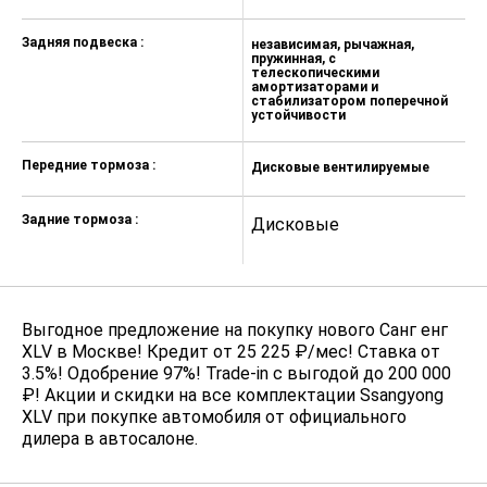
Задняя подвеска :
независимая, рычажная,
н
пружинная, с
пр
телескопическими
т
амортизаторами и
а
стабилизатором поперечной
с
устойчивости
у
Передние тормоза :
Дисковые вентилируемые
Д
Задние тормоза :
Дисковые
Д
Выгодное предложение на покупку нового Санг енг
XLV в Москве! Кредит от 25 225 ₽/мес! Ставка от
3.5%! Одобрение 97%! Trade-in с выгодой до 200 000
₽! Акции и скидки на все комплектации Ssangyong
XLV при покупке автомобиля от официального
дилера в автосалоне.