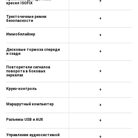
+
кресел ISOFIX
Трехточечные ремни
+
безопасности
Иммобилайзер
+
Дисковые тормоза спереди
+
и сзади
Повторители сигналов
поворота в боковых
+
зеркалах
Круиз-контроль
+
Маршрутный компьютер
+
Разъемы USB и AUX
+
Управление аудиосистемой
+