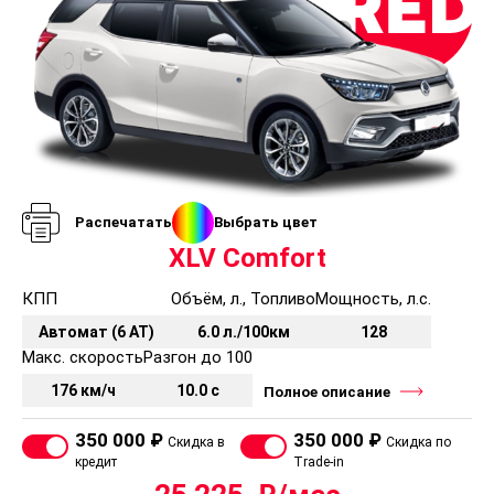
Распечатать
Выбрать цвет
XLV Comfort
КПП
Объём, л., Топливо
Мощность, л.с.
Автомат (6 AT)
6.0 л./100км
128
Макс. скорость
Разгон до 100
176 км/ч
10.0 с
Полное описание
350 000 ₽
350 000 ₽
Скидка в
Скидка по
кредит
Trade-in