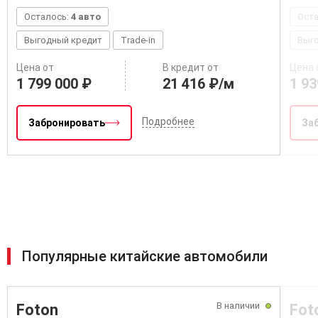
Осталось:
4 авто
Ост
Выгодный кредит
Trade-in
Выг
Цена от
В кредит от
Цена 
1 799 000 ₽
21 416 ₽/м
1 93
Подробнее
Забронировать
За
Популярные китайские автомобили
В наличии
Foton
Fot