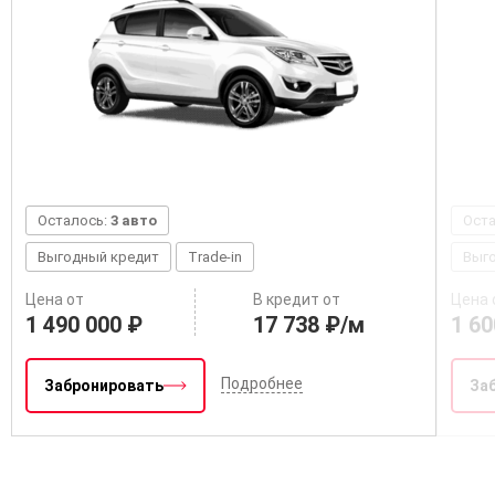
Осталось:
3 авто
Ост
Выгодный кредит
Trade-in
Выг
Цена от
В кредит от
Цена 
1 490 000 ₽
17 738 ₽/м
1 60
Подробнее
Забронировать
За