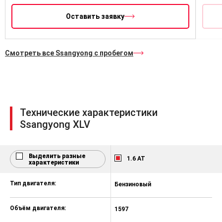
Управление аудиосистемой на руле
Оставить заявку
Электропривод и подогрев
наружных зеркал
Электропривод складывания
Смотреть все Ssangyong с пробегом
наружных зеркал
Электропривод всех
стеклоподъемников с функцией
открывания/закрывания стекла
водителя одним нажатием
Технические характеристики
Подогрев передних сидений
Ssangyong XLV
Кондиционер
Самозатемняющееся
Выделить разные
1.6 AT
внутрисалонное зеркало
характеристики
Датчики парковки сзади
Тип двигателя:
Бензиновый
Б
Датчик света
Объём двигателя:
1597
1
Датчик дождя