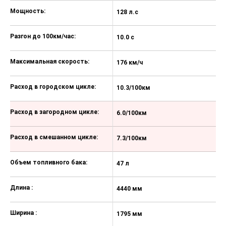
Передние фары прожекторного
Мощность:
128 л.с
12
типа
Регулировка фар головного света
Разгон до 100км/час:
10.0 с
10
Светодиодные дневные ходовые
огни
Максимальная скорость:
176 км/ч
17
Передние противотуманные фары
Расход в городском цикле:
10.3/100км
1
Задние противотуманные фонари
Расход в загородном цикле:
6.0/100км
6
Расход в смешанном цикле:
7.3/100км
7
Объем топливного бака:
47 л
47
Длина :
4440 мм
4
Ширина :
1795 мм
1