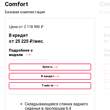
Comfort
Com
Базовая комплектация
В доп
Цена от 2 118 900 ₽
Цен
В кредит
В 
от 25 225 ₽/мес.
от
Подробнее о
По
модели
мо
Купить
В кредит
Trade-in
Складывающаяся спинка заднего
сиденья в пропорции 6:4