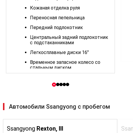
Кожаная отделка руля
Переносная пепельница
Передний подлокотник
Центральный задний подлокотник
с подстаканниками
Легкосплавные диски 16"
Временное запасное колесо со
стальным диском
Ручки дверей в цвет кузова
Брызговики
Багажные рейлинги серебристого
цвета на крыше
Автомобили Ssangyong с пробегом
Электроусилитель рулевого
управления
Подушки безопасности для
Ssangyong
Rexton, III
Ssa
водителя и переднего пассажира