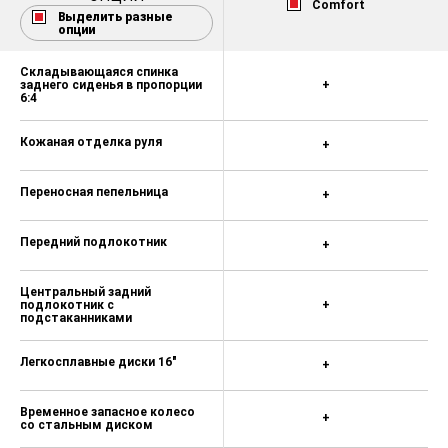
Comfort
Выделить разные
опции
Складывающаяся спинка
заднего сиденья в пропорции
+
6:4
Кожаная отделка руля
+
Переносная пепельница
+
Передний подлокотник
+
Центральный задний
подлокотник с
+
подстаканниками
Легкосплавные диски 16"
+
Временное запасное колесо
+
со стальным диском