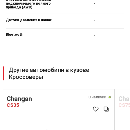
подключаемого полного
-
привода (AWD)
Датчик давления в шинах
-
Bluetooth
-
Другие автомобили в кузове
Кроссоверы
В наличии
Changan
Cha
CS35
CS7