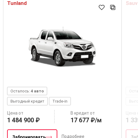
Tunland
Sauv
Осталось:
4 авто
Ост
Выгодный кредит
Trade-in
Выг
Цена от
В кредит от
Цена 
1 484 900 ₽
17 677 ₽/м
1 33
Подробнее
Забронировать
За