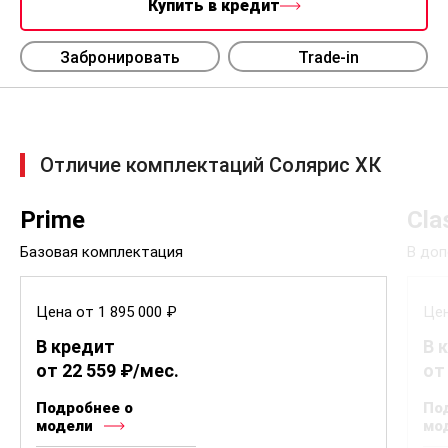
Купить в кредит
Забронировать
Trade-in
Отличие комплектаций Солярис ХК
Prime
Cla
Базовая комплектация
В доп
Цена от 1 895 000 ₽
Цен
В кредит
В 
от 22 559 ₽/мес.
от
Подробнее о
По
модели
мо