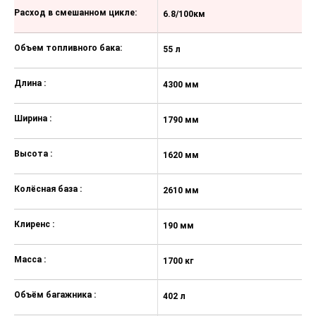
Расход в смешанном цикле:
6.8/100км
7
Объем топливного бака:
55 л
55
Длина :
4300 мм
4
Ширина :
1790 мм
1
Высота :
1620 мм
1
Колёсная база :
2610 мм
2
Клиренс :
190 мм
1
Масса :
1700 кг
17
Объём багажника :
402 л
40