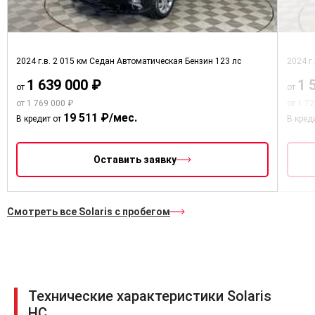
Бортовой компьютер
Электропривод зеркал
Регулировка руля по высоте
2024 г.в.
2 015 км
Седан
Автоматическая
Бензин
123 лс
2024 г
Электростеклоподъемники задние
1 639 000 ₽
1 
от
от
от 1 769 000 ₽
Электростеклоподъемники
от 1 7
19 511 ₽/мес.
передние
В кредит от
В кред
Мультифункциональное рулевое
колесо
Оставить заявку
Дневные ходовые огни
Электрообогрев боковых зеркал
Смотреть все Solaris с пробегом
USB
CarPlay
Bluetooth
Розетка 12V
Технические характеристики Solaris
HC