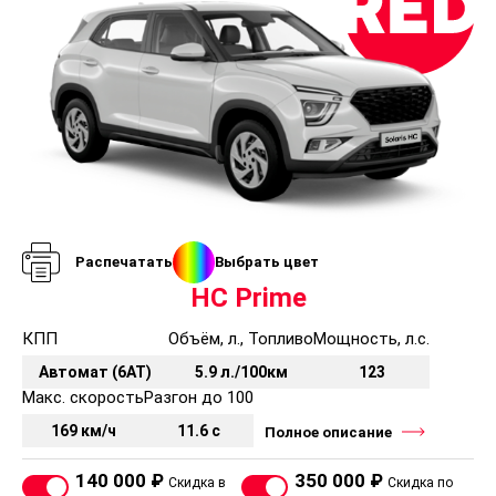
Распечатать
Выбрать цвет
HC Prime
КПП
Объём, л., Топливо
Мощность, л.с.
Автомат (6AT)
5.9 л./100км
123
Макс. скорость
Разгон до 100
169 км/ч
11.6 с
Полное описание
140 000 ₽
350 000 ₽
Скидка в
Скидка по