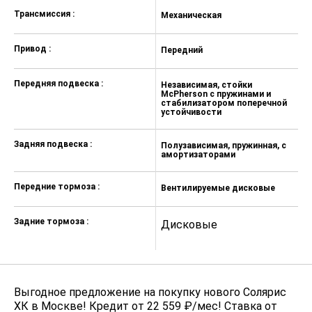
Трансмиссия :
Механическая
А
Привод :
Передний
П
Передняя подвеска :
Независимая, стойки
Н
McPherson с пружинами и
M
стабилизатором поперечной
с
устойчивости
у
Задняя подвеска :
Полузависимая, пружинная, с
П
амортизаторами
а
Передние тормоза :
Вентилируемые дисковые
В
Задние тормоза :
Дисковые
Д
Выгодное предложение на покупку нового Солярис
ХК в Москве! Кредит от 22 559 ₽/мес! Ставка от