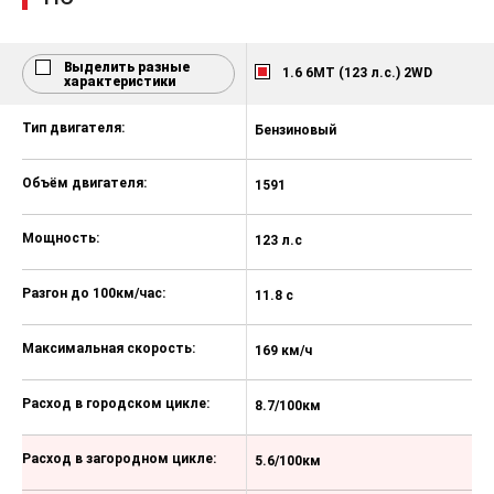
Аудиосистема
Android Auto
Выделить разные
Голосовое управление
1.6 6MT (123 л.с.) 2WD
характеристики
Мультимедиа система с ЖК-
Тип двигателя:
экраном
Бензиновый
Б
Объём двигателя:
1591
1
Мощность:
123 л.с
12
Разгон до 100км/час:
11.8 с
11
Максимальная скорость:
169 км/ч
16
Расход в городском цикле:
8.7/100км
8
Расход в загородном цикле:
5.6/100км
5