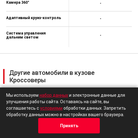
Камера 360°
-
Адаптивный круиз-контроль
-
Система управления
-
дальним светом
Другие автомобили в кузове
Кроссоверы
Мы используем
набор данных
и электронные данные для
улучшения работы сайта. Оставаясь на сайте, вы
В наличии
Changan
Cha
соглашаетесь с
условиями
обработки данных. Запретить
CS35
CS7
обработку данных можно в настройках вашего браузера.
Принять
Кредит
Отзывы
Позвонить
Адрес
Trade-In